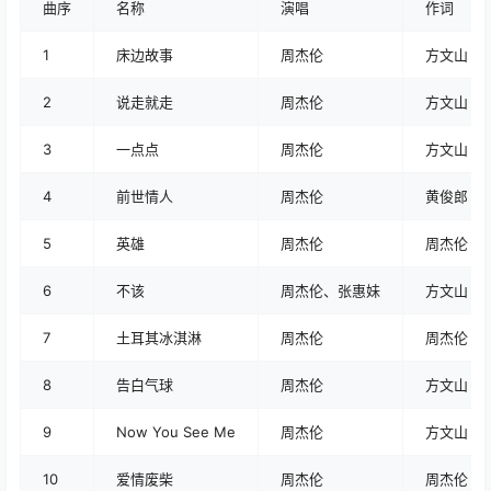
曲序
名称
演唱
作词
1
床边故事
周杰伦
方文山
2
说走就走
周杰伦
方文山
3
一点点
周杰伦
方文山
4
前世情人
周杰伦
黄俊郎
5
英雄
周杰伦
周杰伦
6
不该
周杰伦、张惠妹
方文山
7
土耳其冰淇淋
周杰伦
周杰伦
8
告白气球
周杰伦
方文山
9
Now You See Me
周杰伦
方文山
10
爱情废柴
周杰伦
周杰伦