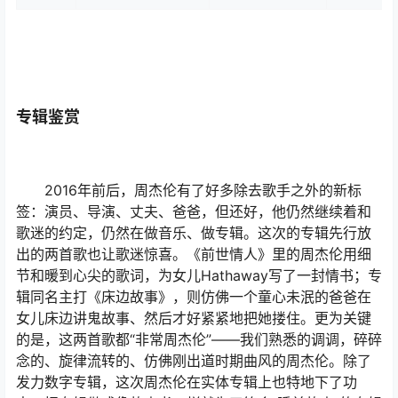
专辑鉴赏
2016年前后，周杰伦有了好多除去歌手之外的新标
签：演员、导演、丈夫、爸爸，但还好，他仍然继续着和
歌迷的约定，仍然在做音乐、做专辑。这次的专辑先行放
出的两首歌也让歌迷惊喜。《前世情人》里的周杰伦用细
节和暖到心尖的歌词，为女儿Hathaway写了一封情书；专
辑同名主打《床边故事》，则仿佛一个童心未泯的爸爸在
女儿床边讲鬼故事、然后才好紧紧地把她搂住。更为关键
的是，这两首歌都“非常周杰伦”——我们熟悉的调调，碎碎
念的、旋律流转的、仿佛刚出道时期曲风的周杰伦。除了
发力数字专辑，这次周杰伦在实体专辑上也特地下了功