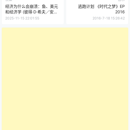
经济为什么会崩溃：鱼、美元
逃跑计划 《时代之梦》EP
和经济学 (彼得·D·希夫／安德
2016
鲁·J·希夫) (epub,azw3,pdf)
2025-11-15 22:01:55
2016-7-18 15:26:42