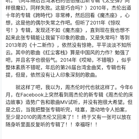
听。（同年随后台湾滚石的伍佰推出新专辑《太空弹》同
样很魔幻，同样失败。这是巧合吗？）2010年，杰伦出道
十年的专辑《跨時代》非常棒，然后回看《魔杰座》，心
想，这是他的偶尔失常之作吧。但听了2011年《惊叹
号！》专辑，发现还不如《魔杰座》，直到现在我也想不
起来此张专辑能让我留下印象的歌曲，又是失常吗？等到
2013年的《十二新作》，依然没有惊艳，平平淡淡不知所
云。其中的歌曲《红尘客栈》算是中国风的力作？勉强了
吧，并且名字也很俗气。2014年《哎呦，不错哦》，似乎
整体素质不错呢，年后的第26届台湾金曲奖，专辑也有
提，但是，依然没有让人印象深刻的歌曲。
就这样了吧，我以为，周杰伦时代也就这样了。今年6
月，在Facebook上突然看到周杰伦的新专辑《周杰伦的床
边故事》造势广告和歌曲MV试听，并没有抱很大希望。但
是之后，当我把整张专辑听完，哇塞，激动地令人拍案，
至少是2010的周杰伦又回来了！！终于又有一张可以放在
随身听里面反复听的专辑了！！幸福呀！！