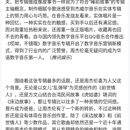
夫，把专辑做成像故事书一样就为了符合“睡前故事”的专辑
主轴概念，制作细腻令歌迷感受到杰威尔音乐在实体专辑
上的努力用心与巧思。在音乐发烧友看来，实体唱片是一
种回忆，一种实实在在的触感，买到手以后还有满足感。
而对周董狂热粉来说，还周董一张正版唱片，收藏再也回
不去的青春。自与国内领先数字音乐平台QQ音乐合作推出
《哎呦，不错哦》数字音乐专辑开启了数字音乐营销新模
式，得到了行业内的广泛赞誉，周杰伦毫无疑问的成为华
语数字音乐第一人。（
腾讯娱乐
）
围绕着这张专辑最多的话题，还是周杰伦喜为人父这
个背景。无论是以女儿“乱弹琴”为灵感创作的《前世情
人》，还是方文山结合台湾民间故事《虎姑婆》填词的
《床边故事》，都让专辑比以往多了一种亲情的空间感。
晋升成为爸爸，让周杰伦有了一个新的转折，不过这种转
折还是没有体现在音乐创作里，除了《床边故事》和《前
世情人》等少数作品，其它歌曲却依然还是一个近十年通
用的周杰伦专辑模式。虽从专辑精良的编曲和制作，说明