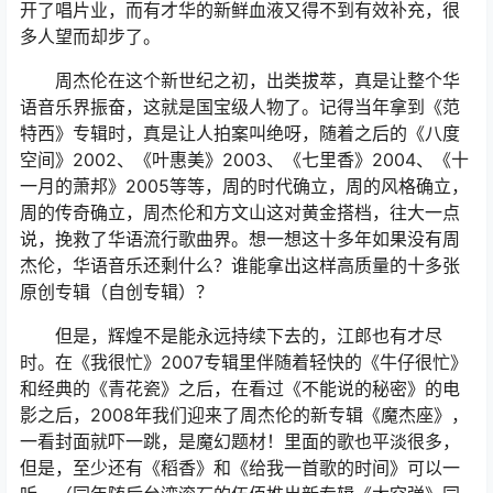
开了唱片业，而有才华的新鲜血液又得不到有效补充，很
多人望而却步了。
周杰伦在这个新世纪之初，出类拔萃，真是让整个华
语音乐界振奋，这就是国宝级人物了。记得当年拿到《范
特西》专辑时，真是让人拍案叫绝呀，随着之后的《八度
空间》2002、《叶惠美》2003、《七里香》2004、《十
一月的萧邦》2005等等，周的时代确立，周的风格确立，
周的传奇确立，周杰伦和方文山这对黄金搭档，往大一点
说，挽救了华语流行歌曲界。想一想这十多年如果没有周
杰伦，华语音乐还剩什么？谁能拿出这样高质量的十多张
原创专辑（自创专辑）？
但是，辉煌不是能永远持续下去的，江郎也有才尽
时。在《我很忙》2007专辑里伴随着轻快的《牛仔很忙》
和经典的《青花瓷》之后，在看过《不能说的秘密》的电
影之后，2008年我们迎来了周杰伦的新专辑《魔杰座》，
一看封面就吓一跳，是魔幻题材！里面的歌也平淡很多，
但是，至少还有《稻香》和《给我一首歌的时间》可以一