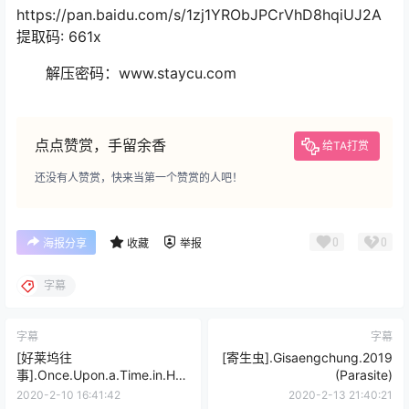
https://pan.baidu.com/s/1zj1YRObJPCrVhD8hqiUJ2A
提取码: 661x
解压密码：www.staycu.com
点点赞赏，手留余香
给TA打赏
还没有人赞赏，快来当第一个赞赏的人吧！
0
0
海报分享
收藏
举报
字幕
字幕
字幕
[好莱坞往
[寄生虫].Gisaengchung.2019
事].Once.Upon.a.Time.in.Holl
(Parasite)
ywood
2020-2-10 16:41:42
2020-2-13 21:40:21