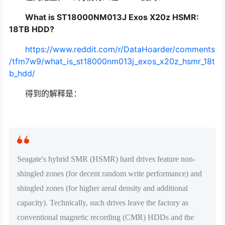
What is ST18000NM013J Exos X20z HSMR:
18TB HDD?
https://www.reddit.com/r/DataHoarder/comments
/tfm7w9/what_is_st18000nm013j_exos_x20z_hsmr_18t
b_hdd/
得到的解释是：
Seagate's hybrid SMR (HSMR) hard drives feature non-
shingled zones (for decent random write performance) and
shingled zones (for higher areal density and additional
capacity). Technically, such drives leave the factory as
conventional magnetic recording (CMR) HDDs and the