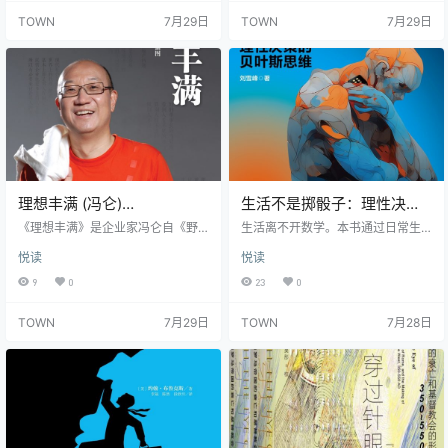
所创办的万通公司也伴随着其他民
峡两岸，多部作品已完成网络游戏
TOWN
7月29日
TOWN
7月29日
营企业经历了从无到有、从小到大
跨平台改编，读者遍布全球华语文
的过程。也因此，冯仑对民营企业
化圈。 文件目录 变脸武士 恶魔法
的所谓“原罪”、合伙人制度、管理逻
则 猎国 天骄无双 天启之门 天王 望
辑以及生死存亡等都有着自己独到
古神话之选天录 稳住别浪 嬉皮笑脸
的见解和思考。民营企业家中，有
邪气凛然 欲望空间 源世界之天衍 至
成功者也有失败者，王石为什么成
尊无赖 &nb…
功？牟其中为什么失败？冯仑…
理想丰满 (冯仑)
生活不是掷骰子：理性决策
(epub,azw3,pdf)
的贝叶斯思维 (刘雪峰)
《理想丰满》是企业家冯仑自《野
生活离不开数学。本书通过日常生
蛮生长》后亲笔撰写的又一力作。
(epub,azw3)
活中的丰富案例，介绍了如何用数
悦读
悦读
究竟怎样的房地产，才是对的生
学思维，特别是运用贝叶斯定理来
意？究竟怎样的社会，才会给力民
分析和解决看似简单但内涵深刻的
9
0
23
0
营企业？究竟怎样的人生，才能创
生活问题。例如《两小儿辩日》的
造生命的价值？ 当今中国，迷惑颇
逻辑错误，《卖拐》中使用的套
TOWN
7月29日
TOWN
7月28日
多——中国人价值观严重丢失，该
路，成功学、阴谋论、星座学为什
如何重塑？收入差距日趋严峻，怎
么都不靠谱，如何科学地扑点球，
样才能确保社会的公平？公司遭遇
余则成是如何破解录音带危机的，
政策挑战，发展限于瓶颈，该如何
索罗斯做空英镑的数学原理，等
突破？社会财富将会如何传承？同
等。这些深入浅出、妙趣横生的案
根同种，台湾人幸福指数为何比大
例，可以帮助我们穿透事物的表
陆高？当理想丰满但现实骨感，怎
象，洞察事物的真相。 通过本书，
样怎样规划…
我们还能认识到…