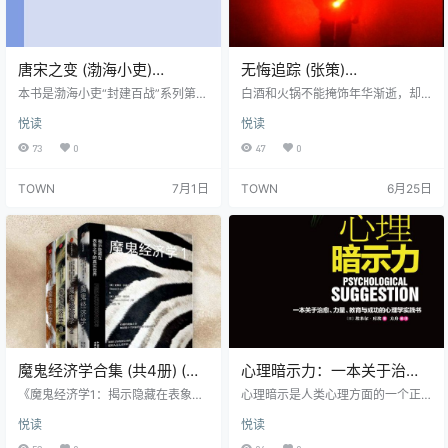
…
唐宋之变 (渤海小吏)
无悔追踪 (张策)
(epub,azw3)
(epub,azw3)
本书是渤海小吏“封建百战”系列第9
白酒和火锅不能掩饰年华渐逝，却
册，从安史之乱的余波荡开，勾勒
依旧助燃着创造的激情。也许这本
悦读
悦读
出唐宋之际两百六十余载的纷繁画
书，只记录了生活的一瞬，生命，
卷。书中聚焦晚唐沉疴至五代十国
就像激越的川江号子，今天也许听
73
0
47
0
的血火纷争，以“德与刀”的辩证关系
不到了，旋律却已镌刻了每一段感
为脉络，揭示唐宋转型的深层逻
情。 本书旨在探寻警察的内心隐秘
TOWN
7月1日
TOWN
6月25日
辑。 安史之乱的惊天浩劫，不仅撕
世界，把警察真实的状态和心境表
裂了盛唐的华裳，更撼动了帝国赖
现出来。《无悔追踪》中讲述把一
以运转的根基。那个开放包容、大
生放在追查一个嫌疑人身上的民警
气雄浑的巅峰时代逝去，留下一个
老肖，《无言寻找》中讲述了因丈
在藩镇割据泥潭中挣扎、被宦官专
夫猝死而拿起手枪的女刑警那平，
权与“牛李党争”的无尽内耗掏空的巨
《无梦生涯》中描述了四个国民党
唐残躯。黄巢起义的冲天烈焰，…
留用警，他们因为警察这个神圣而
艰辛的职…
魔鬼经济学合集 (共4册) (史
心理暗示力：一本关于治
蒂芬·列维特／史蒂芬·都伯
愈、力量、教育与成功的心
《魔鬼经济学1：揭示隐藏在表象之
心理暗示是人类心理方面的一个正
纳) (epub,azw3)
下的真实世界》 列维特和都伯纳取
理学实践书 (埃米尔·库埃)
常活动，主要是指在无对抗和批判
悦读
悦读
材日常生活，以经济学的方式来探
的情况下，通过感官给予自己或他
(epub,azw3,pdf)
索日常事物背后的世界：念书给婴
人心理暗示或刺激。值得注意的