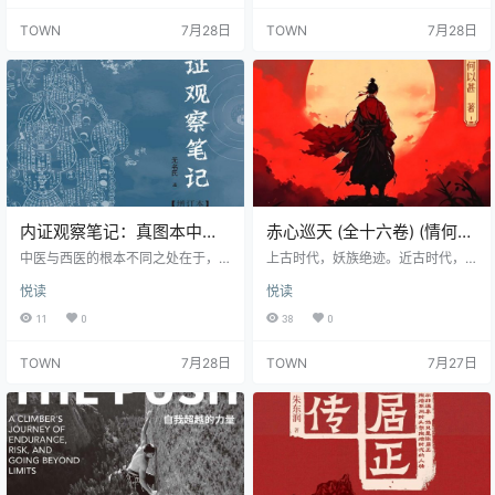
国际货币基金组织和世界银行提供
早期情节围绕主角陈勃与陆晗烟因
TOWN
7月28日
TOWN
7月28日
帮助。本书第一版发行于三十年以
协议结婚而产生的纠葛展开，陈勃
前，它首次对世界银行和国际货币
通过好友高宁调查陆晗烟的背景，
基金组织强迫世界债务国实行毁灭
发现她与南港市商界巨头阚正德及
性的政策进行了批评，并追溯了这
其贵鹿集团关系匪浅，同时与包括
些政策背后的美国外交压力。它揭
叶玉山在内的多名南港市官员交往
示了英国人和美国人在第二次世界
密切。陈勃从最初被动卷入事件，
大战结束时的举动如何导致国际货
开始转变为主动探查真相，内心充
币基…
满疑…
内证观察笔记：真图本中医
赤心巡天 (全十六卷) (情何以
解剖学纲目 (无名氏)
甚) (epub,azw3)
中医与西医的根本不同之处在于，
上古时代，妖族绝迹。近古时代，
(epub,azw3,pdf)
中医除了治疗人的肉体，还治疗人
龙族消失。神道大昌的时代已经如
悦读
悦读
的精、气、神。其精气神部分，比
烟，飞剑绝巅的时代终究沉沦…… 这
如经络穴位、五运六气、五藏六
个世界发生了什么？ 那埋葬于时间
11
0
38
0
腑，便是与西医完全不同的概念，
长河里的历史真相，谁来聆听？ 山
这些，第一是中医“内证”的领域。
河千里写伏尸，乾坤百年描饿虎。
TOWN
7月28日
TOWN
7月27日
《内证观察笔记(真图本中医解剖学
天地至公如无情， 我有赤心一颗、
纲目增订本)》(作者无名氏)是一本
以巡天！
从中医视角谈解剖的书，它甚至不
仅仅是一本谈人体奥秘的书，它所
揭示的是人的生命与宇宙的交流的
独特方式和通道，生命的运行与大
自然的神秘关联。《内证观察笔记
(…