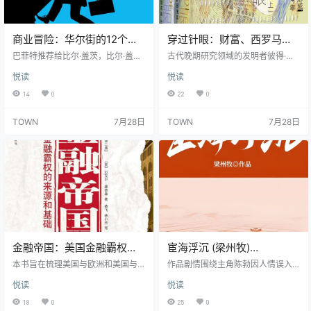
商业冒险：华尔街的12个经
穿过针眼：财富、西罗马帝
典故事 (约翰·布鲁克斯)
国的衰亡和基督教会的形
巴菲特推荐给比尔·盖茨，比尔·盖茨
古代晚期研究领域的发明者彼得·布
(epub,azw3,pdf)
称之为“我读过的最好商业书”。 201
成，350~550年 (彼得·布朗)
朗全新力作 罗马帝国历史和基督教
悦读
悦读
5年TED大会推荐必读书目第1名 年
史研究者、爱好者的必读之书 16页
(epub,azw3,pdf)
度最重要、最畅销的财经书之一 华
彩插 精装全译，晚期罗马世界的全
14
0
22
0
尔街不仅是金融的战场，也是人性
景之图 2013年度《选择》杂志“杰
的试验场，这里每天都上演着一夜
出学术著作”奖 2013年美国教会史
TOWN
7月28日
TOWN
7月28日
暴富或身败名裂的华丽戏剧。约翰•
学会菲利普·沙夫奖 2012年美国哲学
布鲁克斯选择了华尔街上12个最富
学会雅克•巴赞年度文化历史奖 耶
戏剧性的时刻，以小说的笔法叙述
稣教导他的信徒：“骆驼穿过针的
了这个舞台上的奇谋、诡计、泡
眼，比财主进神的国还容易呢！”然
沫、欺诈、贪婪、崩溃、坚持、不
而到了罗马衰落之时，教会却变得
甘…… 商业的形式和表象一直在变，
无比富有…
但商业的基础始…
金融帝国：美国金融霸权的
宦海浮沉 (梁州牧)
来源和基础 (迈克尔·赫德森)
(epub,azw3)
本书旨在梳理美国与欧洲和美国与
作品剧情围绕主角陈勃因人情误入
(epub,azw3,pdf)
亚洲的金融关系背景，它解释了自1
权力棋局，从棋子蜕变为对弈人的
悦读
悦读
971年黄金非货币化之后，美国财政
过程展开，故事揭示了“江湖不是打
部的债券标准如何为美国提供了一
打杀杀，江湖是人情世故”的规则，
18
0
25
0
份免费的午餐，为什么不可以预期
并涉及监狱场景等情节发展。 小说