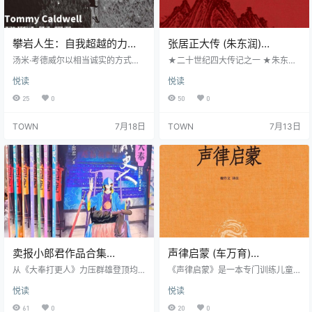
攀岩人生：自我超越的力量
张居正大传 (朱东润)
(汤米·考德威尔)
(epub,azw3,pdf)
汤米·考德威尔以相当诚实的方式分
★二十世纪四大传记之一 ★朱东润
(epub,azw3,pdf)
享了自己成长与冒险的旅程，你可
先生由传记理论研究转入传记文学
悦读
悦读
以从无数细节中看到自己的影子：
创作的里程碑式作品 ★明代杰出的
少年汤米的手足无措、尴尬青春；
政治家、历史上著名的改革家张居
25
0
50
0
青年汤米在成人世界里经历的猜
正波澜起伏的人生 ★全新校订，改
忌、迷茫、失败；到最后探索未知
正讹误，新增插图，附赠张居正手
TOWN
7月18日
TOWN
7月13日
的自我， 放开心胸让自己成长，学
书精美书签 张居正是明代杰出的
会与他人分享。如今已经40多岁的
政治家，也是中国历史上著名的改
汤米，人生经历十分传奇，被恐怖
革家。他是万历一朝首辅，对当时
分子挟持、被迫杀人、惨遭断指、
的弊政做了大刀阔斧的改革，取得
不幸婚变，但每多碰到一次挫折，
了良好的成效，在政治、经济和军
就多一分坚定的意志。他把目光放
事等方面都颇有建树。但是，为了
在无数人心目中那项“不可能的任务”
推行改…
上…
卖报小郎君作品合集
声律启蒙 (车万育)
(epub,azw3)
(epub,azw3,pdf)
从《大奉打更人》力压群雄登顶均
《声律启蒙》是一本专门训练儿童
订前三，到《九州经》狂揽百万打
吟诗作对、掌握声韵格律的启蒙读
悦读
悦读
赏、斩获六位数均订，卖报小郎君
物。全书按韵分编，每韵编有三首
以“危险越大收获越大”的灵境世界征
对子文，从单字到双字，从三字对
61
0
20
0