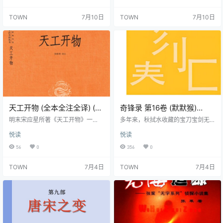
服三千万粉丝，每部作品皆成现象
到十一字对，循序渐进，内容包罗
级传奇。 目录 《九州经》 《我的
天文、地理、人物、景物、器物、
TOWN
7月10日
TOWN
7月10日
姐姐是大明星》 《原来我是妖二
典故、史实等。形式整齐、音韵和
代》 《大奉打更人》
谐、节奏明快、意韵铿锵、琅琅上
口，便于记忆和诵读，对启蒙儿童
作对联、写作、积累文化常识等有
重要的作用。
天工开物 (全本全注全译) (宋
奇锋录 第16卷 (默默猴)
应星) (epub,azw3,pdf)
(epub,azw3)
明末宋应星所著《天工开物》一
多年来，秋拭水收藏的宝刀宝剑无
书，是我国和世界科技目前一部有
人得见，庄内主事者来来去去，谁
悦读
悦读
关农业和手工业技术的百科全书式
也料不到竟藏在那样的秘境里。机
的重要文献。共三卷十八篇，收录
缘巧合遇上的耿照，能否阻止重宝
56
0
356
0
了农业、手工业等30多个行业、13
被运出浮鼎山庄？这些训练有素的
0多项生产技术，插图122幅。宋应
盗宝之人，又是何方神圣？ 七砦大
TOWN
7月4日
TOWN
7月4日
星无论是对操作技术还是对工具本
会即将召开，劫远坪上风云际会，
身都尽可能用数字进行准确的描
赌上恶道终途的虫海木骷髅，没有
述。本次约请中山大学杨维增教授
走错一步的余裕。他手里究竟握着
在其已有著作的基础上进行修订，
何等筹码，足以左右七砦的命运？
将其纳入“中华经典名著全本全注全
目录 【第百十三折 宝舶东去，剑
译丛书”出版，以帮助普通读者更好
履分途】 【第百十四折 映月孤羽，
地阅读、理解这部古代科技名著。
离…