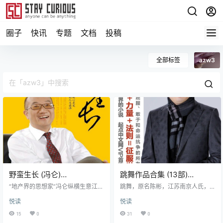
圈子
快讯
专题
文档
投稿
全部标签
azw3
野蛮生长 (冯仑)
跳舞作品合集 (13部)
(epub,azw3,pdf)
(epub,azw3)
“地产界的思想家”冯仑纵横生意江湖
跳舞，原名陈彬，江苏南京人氏，
20年来，第一次系统梳理出书。 三
起点中文网白金作家， 中国作协会
悦读
悦读
十年来中国民营企业从前公司时代
员、颇为成功的网络网络文学作家
发展到公司时代，21世纪后又进入
之一，网络作家富豪榜榜上作家。
15
0
31
0
创富时代，冯仑是一个亲历者，他
跳舞的他的作品简繁体出版畅销海