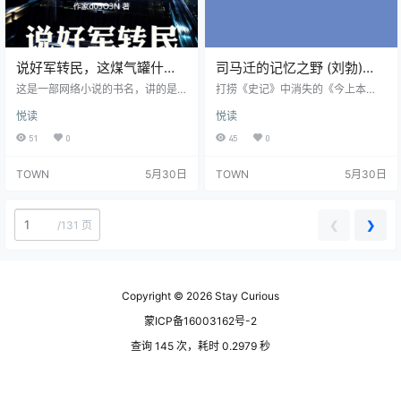
说好军转民，这煤气罐什么
司马迁的记忆之野 (刘勃)
鬼？ (那年回响)
(epub,azw3)
这是一部网络小说的书名，讲的是
打捞《史记》中消失的《今上本
(epub,azw3)
军工厂长把民用产品做成“武器”的搞
纪》，追寻汉武盛世的真实面貌 还
悦读
悦读
笑故事。主角重生 1982 年搞军转
原司马迁作为历史见证人的视角，
民，结果生产的煤气罐等民用产品
看尽大时代中的个人命运 刘勃最新
51
0
45
0
威力太大，被国外当成先进武器，
作品，论文般的历史考据，侦探小
产生反差幽默 。结合改革开放初期
说般的阅读快感 这本书写汉武帝时
TOWN
5月30日
TOWN
5月30日
“造火箭不如卖茶叶蛋”的历史背景，
代，但不是全面介绍汉武帝时代。
主角靠军工技术赚钱发展 。‌‌‌
作者刘勃从《史记》的叙述之中，
还原司马迁的处境，理解他对许多
事件的视角。 在司马迁的见证下，
❮
❯
/
131 页
汉武时期的儒臣、名将、酷吏、后
宫、游侠、平民命运各异，他个人
也成为舞台中的角色。 今人可能怀
疑…
Copyright © 2026
Stay Curious
蒙ICP备16003162号-2
查询 145 次，耗时 0.2979 秒