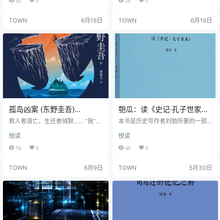
53
0
26
0
儿听会不会使他日后成为一个好学
是：所有的心理暗示只有转变成自
生？游泳池比枪支还危险？贩毒集
我暗示之后才起作用。因为自我暗
TOWN
6月16日
TOWN
6月16日
团的结构其实和麦当劳的组织很
示是意识思想的发生部分与潜意识
像；父母教养方式的差异对孩子影
的行动部分之间的沟通的媒介，它
响不大…… 话题五花八门，却都与我
会告诉你注意什么、追求什么、致
们看待这个世界的方式有关。 《魔
力于什么和怎样行动，因而能支配
鬼经济学2：拥有清晰思维的艺术》
和影响你的行为，使你相信自己能
阿基米德曾经说过，如果能给他一
感知到未知之事。柯尔博士将教会
个支点，他能把…
你，如何正确利用才能使这种天赋
的武器更有威…
孤岛凶案 (东野圭吾)
匏瓜：读《史记·孔子世家》
(epub,azw3)
(刘勃) (epub,azw3)
救人者溺亡，生还者缄默…… “我”的
本书是历史写作者刘勃所著的一部
男友被谋杀了。他的遗物中有些资
孔子传记，也是对《史记·孔子世
悦读
悦读
料随即被窃。 “我”作为一名推理小
家》的一次精读。刘勃参照《论
说作家，和编辑冬子开始追查这起
语》和《左传》等相关历史资料进
74
0
49
0
案件的真相。然而，令人意想不到
行信息比对，将孔子的人生际遇放
的是，这只是个开始，十一个字的
置在春秋末期的历史背景中进行解
TOWN
6月9日
TOWN
5月30日
杀人预告竟开启了死亡循环，谋杀
读，并展开多重线索的想象与推
案接二连三地上演…… 线索逐渐浮出
测，以更多元的视野来诠释孔子的
水面，暗处却有双眼睛死死盯着每
“成圣之路”，为读者理解孔子的选
个试图靠近真相的人。 隐藏在这一
择、思想和境遇开拓出一个丰富的
切背后的真相到底是什么？ 充满杀
空间，提供了一些既有趣味又有启
人预告的连环罪案！
发意义的思路。