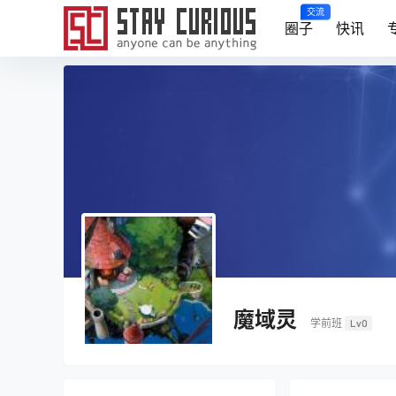
交流
圈子
快讯
魔域灵
学前班
Lv0