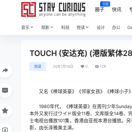
交流
圈子
快讯
音乐
观影
科技
悦读
设计
办公
G
TOUCH (安达充) (港版繁体28
0
128
悦读
25年1月18日
又名《棒球英豪》《邻家女孩》《棒球小子
1980年代，《棒球英豪》在周刊少年Sun
本外又发行过ワイド版全11卷、文库版全14卷、
士电视台播放101集，香港由亚视本港台播放。另
影，由长泽雅美主演。