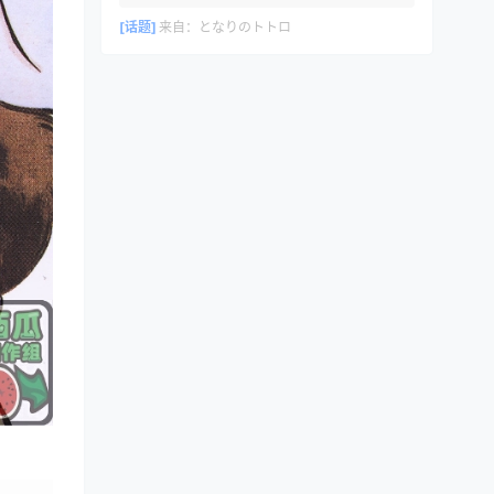
[话题]
来自：
となりのトトロ