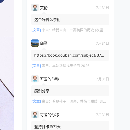
艾伦
7月31日
这个好看么亲们
[文章]
来自：
给我自由！一部美国的历史 (坎里克·方纳／埃里克·方纳) (mobi+azw3+epub)
邱鹏
7月31日
https://book.douban.com/subject/3725
8991/，人类还有希望吗
[文章]
来自：
本站帮您找电子书 2026
可爱的你称
7月31日
感谢分享
[文章]
来自：
看见孩子：洞察、共情与联结 (贝姬·肯尼迪) (mobi,azw3,epub)
可爱的你称
7月31日
坚持打卡第71天