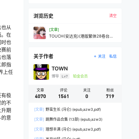
浏览历史
清空
达也从
[文章]
面。在
TOUCH(安达充)(港版繁体28卷台版
繁体12卷)(pdf
同时也
决赛前
关于作者
达也落
关注
私信
二郎指
TOWN
界上任
博导
Lv7
铂金会员
文章
评论
关注
粉丝
还有极
4070
1561
0
719
述的不
上升期
[文章]
野蛮生长 (冯仑) (epub,azw3,pdf)
斗的意
[文章]
跳舞作品合集 (13部) (epub,azw3)
[文章]
理想丰满 (冯仑) (epub,azw3,pdf)