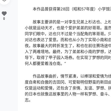
本作品曾获得第28回（昭和57年度）小学馆
0
故事主要讲的是一对孪生兄弟上杉达也、上
小就是运动天才，也是个爱护弟弟的好哥哥。虽
同学们眼中，达也只不过是个当配角的笨哥哥。
对达也表达了爱意。而和也从小为了实现小南和
夜。故事最大的转折发生了，和也在前往赛场途
入了两难境地。最终，为了弟弟和小南的梦想，
导下，取得了甲子园入场券。在实现了梦想的同时
何人都要爱着浅仓南。”
作品故事曲折，情节紧凑，以棒球和爱情为
度自卑和自傲的吉田冈、可爱聪明但野蛮的新田
仅是运动和爱情，还包含了亲情、友谊、梦想、
的日本也就像这故事里的人物一样有梦想、奋斗
志。