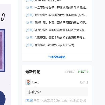
[文章]
岁月凶猛 (冯仑) (pdf)
[文章]
生活不是掷骰子：理性决策的贝叶斯思维
(刘雪峰) (epub,azw3)
[文章]
商业冒险：华尔街的12个经典故事 (约翰·布
鲁克斯) (epub,azw3,pdf)
[文章]
穿过针眼：财富、西罗马帝国的衰亡和基
督教会的形成，350~550年 (彼得·布朗)
[文章]
全球分裂：美国统治世界的经济战略 (迈克
(epub,azw3,pdf)
尔·赫德森) (pdf)
[文章]
金融帝国：美国金融霸权的来源和基础 (迈
克尔·赫德森) (epub,azw3,pdf)
[文章]
宦海浮沉 (梁州牧) (epub,azw3)
Ta的全部动态
最新评论
PREV
NEXT
koku
8月1日
感谢分享！
[文章]
来自：
石窟史诗 安岳 (王南／袁进钊) (pdf)