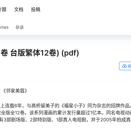
专题
文档
投稿
ames
杂谈
卷 台版繁体12卷) (pdf)
》《邻家美眉》
day上连载6年，与高桥留美子的《福星小子》同为杂志的招牌作品
完全版全12卷。该系列漫画的累计发行量超过1亿本。同名电视动
有3部剧场版、2部特别版、1部真人电视剧，并于2005年拍成