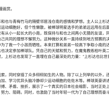
漫画赏。
杉和也与青梅竹马的隔壁邻居浅仓南的感情和梦想。主人公上杉
然运动细胞好，但个性懒散，被棒球明星选手的弟弟远远甩在后
只有从小一起长大的小南，既保持与和也之间两小无猜的友谊，
自己共同的理想不懈努力。这种微妙关系一直持续到地方预赛的
中为了救一个小孩而牺牲。本来打算和弟弟一较高下争取小南的
达也决定参加棒球队。凭自己的天赋和努力，在魔鬼教练柏叶英
，上杉达也发现了一直埋在自己最深处的力量：“上杉达也比世
线索，同时穿插了众多栩栩如生的人物。除了以上列举的以外，
由加、学习优异头脑冷静却少运动细胞的佐佐木等。棒球英豪讲
拼搏、矛盾、挫折，展示了一个真实的日本社会缩影，当时正处
、努力、阻碍。同时，也激励了当时年轻一代为了自己理想而奋