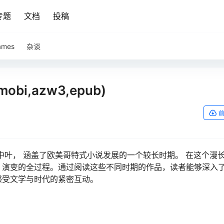
专题
文档
投稿
ames
杂谈
bi,azw3,epub)
纪中叶， 涵盖了欧美哥特式小说发展的一个较长时期。 在这个漫
、演变的全过程。通过阅读这些不同时期的作品，读者能够深入
感受文学与时代的紧密互动。