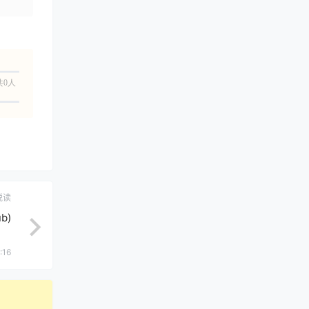
共0人
悦读
b)
:16