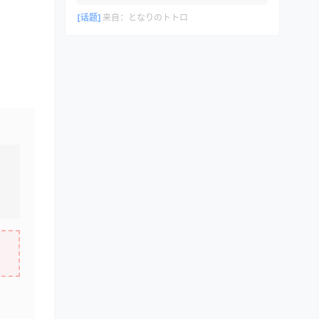
[话题]
来自：
となりのトトロ