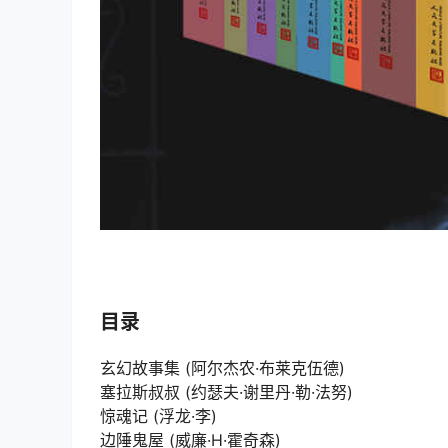
目录
玄幻故事集 (阿尔杰农·布莱克伍德)
塞拉斯叔叔 (约瑟夫·谢里丹·勒·法努)
惊魂记 (浮龙·李)
边陲鬼屋 (威廉·H·霍奇森)