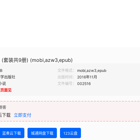
套装共9册) (mobi,azw3,epub)
MB
文件格式：
mobi,azw3,epub
文学出版社
出版时间：
2016年11月
小说
文件编号：
002516
载页面见
游客
后下载
立即支付
蓝奏云下载
城通网盘下载
123云盘