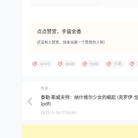
点点赞赏，手留余香
还没有人赞赏，快来当第一个赞赏的人吧！
azw3
epub
mobi
小说
悦读
泰勒·斯威夫特：纳什维尔少女的崛起 (克罗伊·戈
(pdf)
2025-3-29 17:35:40