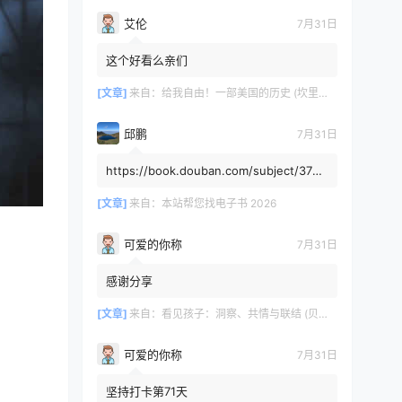
艾伦
7月31日
这个好看么亲们
[文章]
来自：
给我自由！一部美国的历史 (坎里克·方纳／埃里克·方纳) (mobi+azw3+epub)
邱鹏
7月31日
https://book.douban.com/subject/3725
8991/，人类还有希望吗
[文章]
来自：
本站帮您找电子书 2026
可爱的你称
7月31日
感谢分享
[文章]
来自：
看见孩子：洞察、共情与联结 (贝姬·肯尼迪) (mobi,azw3,epub)
可爱的你称
7月31日
坚持打卡第71天