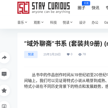
交流
圈子
快讯
音乐
观影
科技
悦读
设计
办公
G
“域外聊斋”书系 (套装共9册) (mo
0
78
悦读
25年3月29日
丛书中的作品创作时间从19世纪初至20世
间轴上，我们可以见证哥特式小说从萌芽到成熟
特式小说在不同历史背景下的特点和发展趋势，