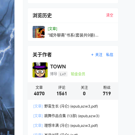
浏览历史
清空
[文章]
“域外聊斋”书系(套装共9册)
(mobi,azw3,epub
关于作者
关注
私信
TOWN
博导
Lv7
铂金会员
文章
评论
关注
粉丝
4070
1561
0
719
[文章]
野蛮生长 (冯仑) (epub,azw3,pdf)
[文章]
跳舞作品合集 (13部) (epub,azw3)
[文章]
理想丰满 (冯仑) (epub,azw3,pdf)