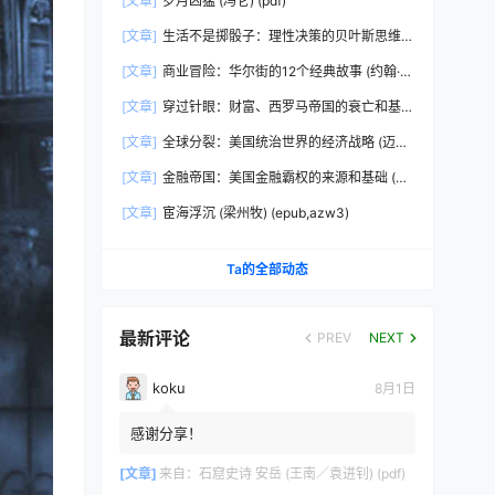
[文章]
岁月凶猛 (冯仑) (pdf)
[文章]
生活不是掷骰子：理性决策的贝叶斯思维
(刘雪峰) (epub,azw3)
[文章]
商业冒险：华尔街的12个经典故事 (约翰·布
鲁克斯) (epub,azw3,pdf)
[文章]
穿过针眼：财富、西罗马帝国的衰亡和基
督教会的形成，350~550年 (彼得·布朗)
[文章]
全球分裂：美国统治世界的经济战略 (迈克
(epub,azw3,pdf)
尔·赫德森) (pdf)
[文章]
金融帝国：美国金融霸权的来源和基础 (迈
克尔·赫德森) (epub,azw3,pdf)
[文章]
宦海浮沉 (梁州牧) (epub,azw3)
Ta的全部动态
最新评论
PREV
NEXT
koku
8月1日
感谢分享！
[文章]
来自：
石窟史诗 安岳 (王南／袁进钊) (pdf)