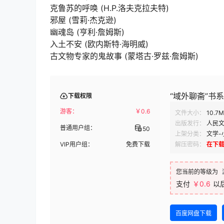
克鲁苏的呼唤 (H.P.洛夫克拉夫特)
邪屋 (雪莉·杰克逊)
幽魂岛 (亨利·詹姆斯)
入土不安 (欧内斯特·海明威)
古文物专家的鬼故事 (蒙塔古·罗兹·詹姆斯)
“域外聊斋”书系 (
下载权限
游客：
￥
0.6
文件大小：
10.7
出版发行：
人民
普通用户组：
50
上架分类：
文学-
VIP用户组：
免费下载
解压密码：
在下
您当前的等级为
支付
￥0.6
以
百度网盘下载