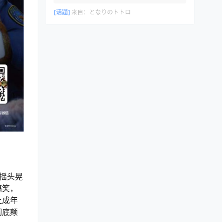
[话题]
来自：
となりのトトロ
奏摇头晃
搞笑，
让成年
彻底颠