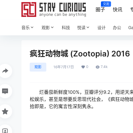
交流
圈子
快讯
音乐
观影
科技
悦读
设计
办公
G
疯狂动物城 (Zootopia) 2016
0
7.4k
观影
16年7月17日
烂番茄新鲜度100%，豆瓣评分9.2，用
松娱乐，甚至是想要反思现代社会，《疯狂动物城
拾即是，它的寓言性深刻隽永。