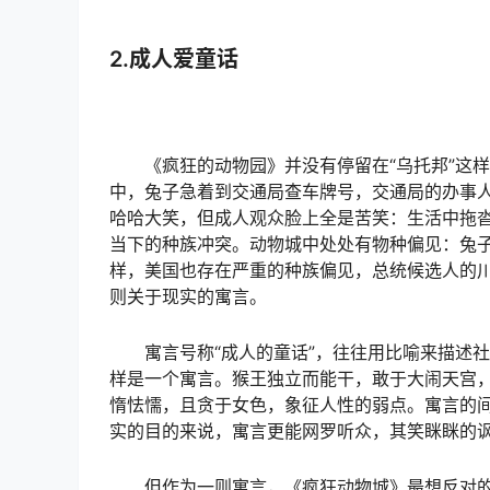
2.成人爱童话
《疯狂的动物园》并没有停留在“乌托邦”这
中，兔子急着到交通局查车牌号，交通局的办事
哈哈大笑，但成人观众脸上全是苦笑：生活中拖
当下的种族冲突。动物城中处处有物种偏见：兔子
样，美国也存在严重的种族偏见，总统候选人的
则关于现实的寓言。
寓言号称“成人的童话”，往往用比喻来描述
样是一个寓言。猴王独立而能干，敢于大闹天宫
惰怯懦，且贪于女色，象征人性的弱点。寓言的
实的目的来说，寓言更能网罗听众，其笑眯眯的
但作为一则寓言，《疯狂动物城》最想反对