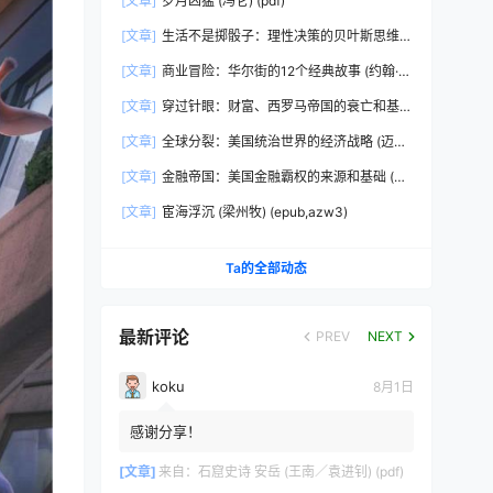
[文章]
岁月凶猛 (冯仑) (pdf)
[文章]
生活不是掷骰子：理性决策的贝叶斯思维
(刘雪峰) (epub,azw3)
[文章]
商业冒险：华尔街的12个经典故事 (约翰·布
鲁克斯) (epub,azw3,pdf)
[文章]
穿过针眼：财富、西罗马帝国的衰亡和基
督教会的形成，350~550年 (彼得·布朗)
[文章]
全球分裂：美国统治世界的经济战略 (迈克
(epub,azw3,pdf)
尔·赫德森) (pdf)
[文章]
金融帝国：美国金融霸权的来源和基础 (迈
克尔·赫德森) (epub,azw3,pdf)
[文章]
宦海浮沉 (梁州牧) (epub,azw3)
Ta的全部动态
最新评论
PREV
NEXT
koku
8月1日
感谢分享！
[文章]
来自：
石窟史诗 安岳 (王南／袁进钊) (pdf)