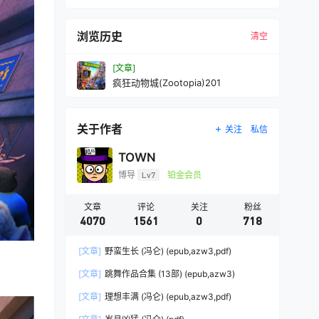
浏览历史
清空
[文章]
疯狂动物城(Zootopia)201
关于作者
关注
私信
TOWN
博导
Lv7
铂金会员
文章
评论
关注
粉丝
4070
1561
0
718
[文章]
野蛮生长 (冯仑) (epub,azw3,pdf)
[文章]
跳舞作品合集 (13部) (epub,azw3)
[文章]
理想丰满 (冯仑) (epub,azw3,pdf)