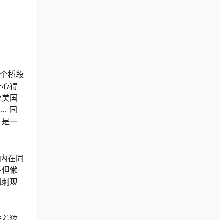
一个桥段
开心得
应美国
… 同
》是一
但内在同
不但懒
讽刺现
味着狡