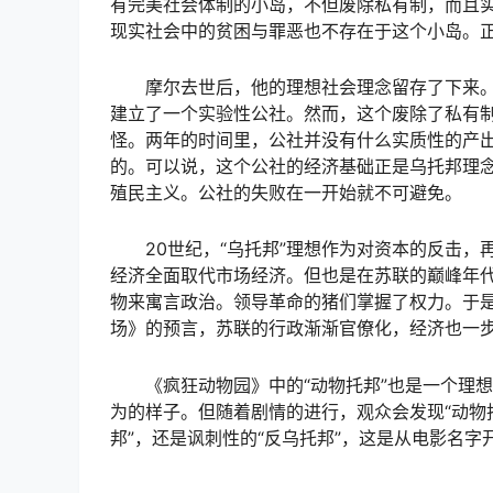
有完美社会体制的小岛，不但废除私有制，而且
现实社会中的贫困与罪恶也不存在于这个小岛。
摩尔去世后，他的理想社会理念留存了下来。
建立了一个实验性公社。然而，这个废除了私有
怪。两年的时间里，公社并没有什么实质性的产
的。可以说，这个公社的经济基础正是乌托邦理
殖民主义。公社的失败在一开始就不可避免。
20世纪，“乌托邦”理想作为对资本的反击
经济全面取代市场经济。但也是在苏联的巅峰年代
物来寓言政治。领导革命的猪们掌握了权力。于
场》的预言，苏联的行政渐渐官僚化，经济也一
《疯狂动物园》中的“动物托邦”也是一个理
为的样子。但随着剧情的进行，观众会发现“动物托
邦”，还是讽刺性的“反乌托邦”，这是从电影名