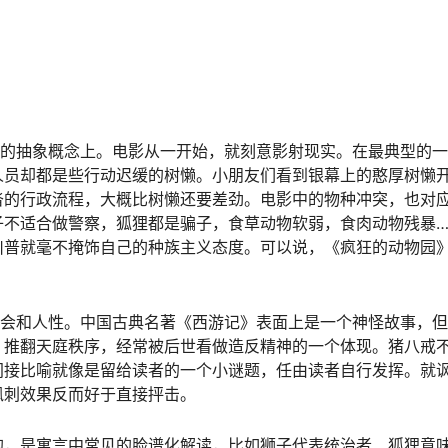
样的抽象概念上。电影从一开始，就刻意影射现实。在最典型的
人员却都是些行动迟缓的树懒。小朋友们看到银幕上的憨厚树懒
沓的行政流程，大概比树懒还要差劲。电影中的物种冲突，也对
不适合做警察，狐狸都是骗子，食草动物软弱，食肉动物残暴…
川普就毫不掩饰自己的种族主义态度。可以说，《疯狂的动物园
社会和人性。中国古典名著《西游记》表面上是一个神怪故事，
，推翻天庭秩序，经常被后世看做造反精神的一个体现。猪八戒
间接比喻就像是留给读者的一个小谜题，任由读者自行发挥。就
讽刺效果反而好于直接抨击。
的，是寓言中常见的脸谱化解读，比如狮子代表统治者、狐狸意