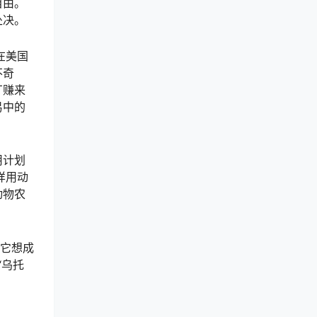
自由。
处决。
在美国
不奇
厂赚来
易中的
用计划
样用动
动物农
为它想成
“乌托