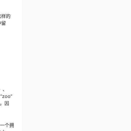
怎样的
中留
》、
zoo”
”。因
了一个拥