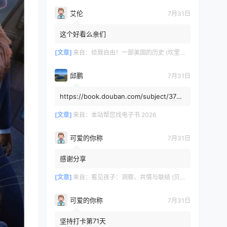
艾伦
7月31日
这个好看么亲们
[文章]
来自：
给我自由！一部美国的历史 (坎里克·方纳／埃里克·方纳) (mobi+azw3+epub)
邱鹏
7月31日
https://book.douban.com/subject/3725
8991/，人类还有希望吗
[文章]
来自：
本站帮您找电子书 2026
可爱的你称
7月31日
感谢分享
[文章]
来自：
看见孩子：洞察、共情与联结 (贝姬·肯尼迪) (mobi,azw3,epub)
可爱的你称
7月31日
坚持打卡第71天