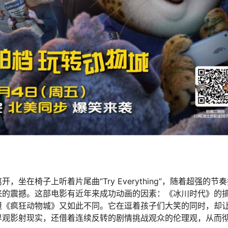
在椅子上听着片尾曲“Try Everything”，随着超强的节
来的震撼。这部电影有近年来成功动画的因素：《冰川时代》的
但《疯狂动物城》又如此不同。它在逗着孩子们大笑的同时，却
界观影射现实，还借着连续反转的剧情挑战观众的伦理观，从而