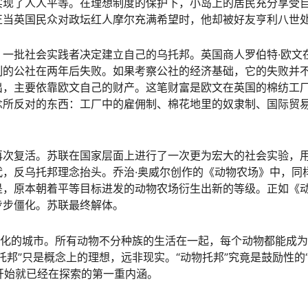
实现了人人平等。在理想制度的保护下，小岛上的居民充分享受
正当英国民众对政坛红人摩尔充满希望时，他却被好友亨利八世
一批社会实践者决定建立自己的乌托邦。英国商人罗伯特·欧文
制的公社在两年后失败。如果考察公社的经济基础，它的失败并
出，主要依靠欧文自己的财产。这笔财富是欧文在英国的棉纺工
念所反对的东西：工厂中的雇佣制、棉花地里的奴隶制、国际贸
，再次复活。苏联在国家层面上进行了一次更为宏大的社会实验，
，反乌托邦理念抬头。乔治·奥威尔创作的《动物农场》中，同
是，原本朝着平等目标进发的动物农场衍生出新的等级。正如《
步步僵化。苏联最终解体。
想化的城市。所有动物不分种族的生活在一起，每个动物都能成
邦”只是概念上的理想，远非现实。“动物托邦”究竟是鼓励性的
字开始就已经在探索的第一重内涵。