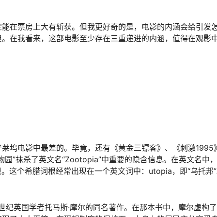
定能在票房上大有斩获。但我更好奇的是，电影的内涵会给引发
典。在我看来，这部电影至少存在三重递进的内涵，值得在观影
莱坞电影中最差的。毕竟，还有《黄金三镖客》、《刺激1995
抹杀了英文名“Zootopia”中重要的隐含信息。在英文名中，“
词根。这个希腊词根经常出现在一个英文词中：utopia，即“乌托邦
六世纪英国学者托马斯·摩尔的同名著作。在那本书中，摩尔虚构