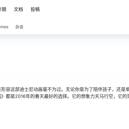
专题
文档
投稿
ames
杂谈
逆天来形容这部迪士尼动画毫不为过。无论你是为了陪伴孩子，还是
》都是2016年的春天最好的选择。它的想象力天马行空，它的