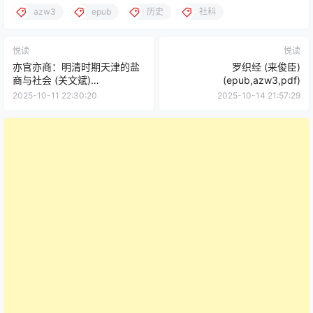
azw3
epub
历史
社科
悦读
悦读
亦官亦商：明清时期天津的盐
罗织经 (来俊臣)
商与社会 (关文斌)
(epub,azw3,pdf)
(epub,azw3)
2025-10-11 22:30:20
2025-10-14 21:57:29