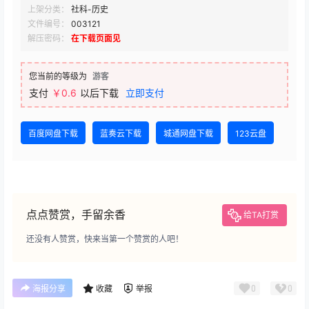
上架分类：
社科-历史
文件编号：
003121
解压密码：
在下载页面见
您当前的等级为
游客
支付
￥0.6
以后下载
立即支付
百度网盘下载
蓝奏云下载
城通网盘下载
123云盘
点点赞赏，手留余香
给TA打赏
还没有人赞赏，快来当第一个赞赏的人吧！
0
0
海报分享
收藏
举报