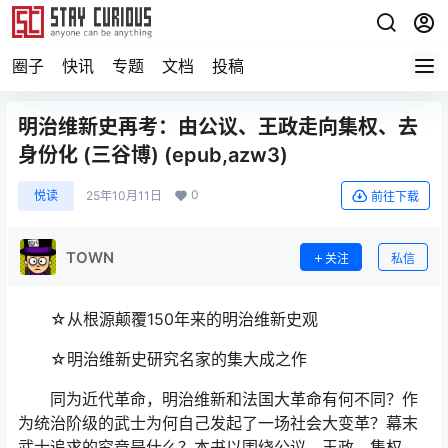
圈子
快讯
专题
文档
投稿
明治维新史再考：由公议、王政走向集权、去
身份化 (三谷博) (epub,azw3)
0
悦读
25年10月11日
前往下载
TOWN
关注
私信
☆从根源颠覆150年来的明治维新史观
☆明治维新史研究名家的集大成之作
同为近代革命，明治维新和法国大革命有何不同？作
为统治阶级的武士为何自己发起了一场社会大变革？幕末
武士追求的究竟是什么？本书以围绕公议、王政、集权、