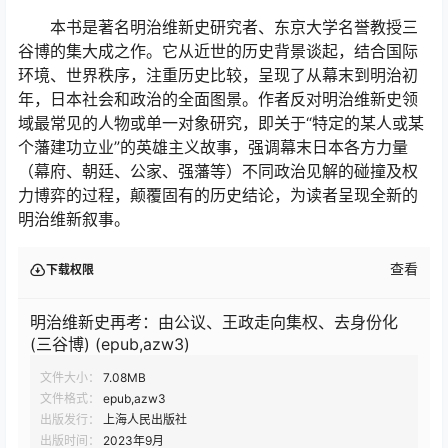
本书是著名明治维新史研究者、东京大学名誉教授三
谷博的集大成之作。它从近世的历史背景谈起，结合国际
环境、世界秩序，注重历史比较，呈现了从幕末到明治初
年，日本社会和政治的全面图景。作者反对明治维新史领
域最常见的人物或单一对象研究，即关于“特定的某人或某
个藩建功立业”的英雄主义故事，强调幕末日本各方力量
（幕府、朝廷、公家、强藩等）不同政治见解的碰撞及权
力博弈的过程，颠覆固有的历史结论，为读者呈现全新的
明治维新叙事。
查看
下载权限
明治维新史再考：由公议、王政走向集权、去身份化
(三谷博) (epub,azw3)
文件大小：
7.08MB
文件格式：
epub,azw3
出版发行：
上海人民出版社
出版时间：
2023年9月