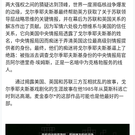
两大强权之间的猜疑达到顶峰，世界一度濒临核战争爆发
的边缘，戈尔季耶夫斯基最终帮助英方获取了关于苏联领
导层战略思维的关键情报，并在幕后为苏联和英国关系的
解冻作出了贡献。因为军情六处极力想维系与美国的信任
关系，它向美国中央情报局透露了戈尔季耶夫斯基的姓
名，中央情报局因而痴迷于弄清英国这位最高级别情报提
供者的身份。最终，他们的痴迷将戈尔季耶夫斯基逼上了
绝路：被指派去调查戈尔季耶夫斯基身份的中央情报局官
员阿尔德里奇·埃姆斯，正是一名暗中为克格勃服务的线
人。
通过揭露美国、英国和苏联三方互相扰乱的故事，戈
尔季耶夫斯基戏剧化的生涯故事在他1985年从莫斯科逃亡
时到达高潮。麦金泰尔*的这部作品可能也是他最好的一
部。