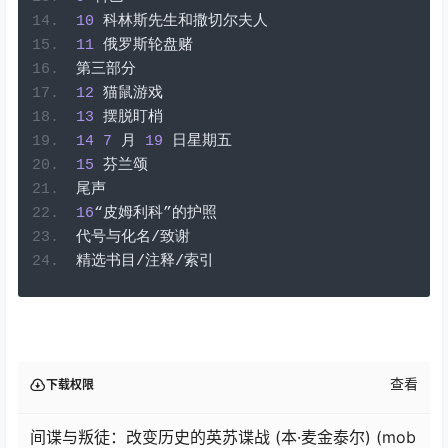
10
科林斯先生和撒切尔夫人
11
俄罗斯轮盘赌
第三部分
12
猫鼠游戏
13
摆脱盯梢
14
7
月
19
日星期五
15
芬兰颂
尾声
16
“皮姆利科”的护照
代号与化名/致谢
精选书目/注释/索引
查看
下载权限
间谍与叛徒：改变历史的英苏谍战 (本·麦金泰尔) (mob