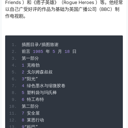
Friends ）和《痞子英雄》（Rogue Heroes ）等。他经常
以自己广受好评的作品为基础为英国广播公司（BBC）制
作电视剧。
插图目录/插图致谢
前言
1985
年
5
月
18
日
第一部分
1
克格勃
2
戈尔姆森叔叔
3
“阳光”
4
绿色墨水与缩微胶卷
5
塑料袋与玛氏棒
6
特工布特
第二部分
7
安全屋
8
莱恩行动
9
“科巴”