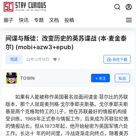
圈子
快讯
专题
文档
投稿
间谍与叛徒：改变历史的英苏谍战 (本·麦金泰
尔) (mobi+azw3+epub)
0
悦读
22年12月16日
前往下载
TOWN
关注
私信
如果有人能被称作英国著名双面间谍金·菲尔比的苏联
版本，那个人就是奥列格·戈尔季耶夫斯基。戈尔季耶夫斯
基是两个克格勃特工的儿子，他在苏联最好的情报机构接
受训练，1968年正式参与情报工作，后来成为苏联驻伦敦
的情报站长。但从1973年起，他开始秘密为英国军情六处
工作。长达十 年的时间里，冷战逐渐走向终点，随着美苏