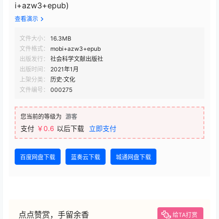
i+azw3+epub)
查看演示
文件大小：
16.3MB
文件格式：
mobi+azw3+epub
出版发行：
社会科学文献出版社
出版时间：
2021年1月
上架分类：
历史·文化
文件编号：
000275
您当前的等级为
游客
支付
￥0.6
以后下载
立即支付
百度网盘下载
蓝奏云下载
城通网盘下载
点点赞赏，手留余香
给TA打赏