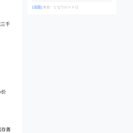
[话题]
来自：
となりのトトロ
越三千
心价
温存善