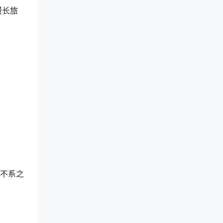
漫长旅
若不系之