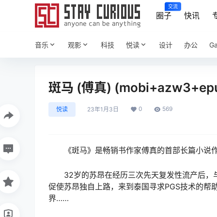
交流
圈子
快讯
音乐
观影
科技
悦读
设计
办公
G
斑马 (傅真) (mobi+azw3+ep
0
569
悦读
23年1月3日
《斑马》是畅销书作家傅真的首部长篇小说
32岁的苏昂在经历三次先天复发性流产后，
促使苏昂独自上路，来到泰国寻求PGS技术的帮
界……