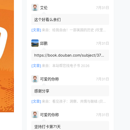
艾伦
7月31日
这个好看么亲们
[文章]
来自：
给我自由！一部美国的历史 (坎里克·方纳／埃里克·方纳) (mobi+azw3+epub)
邱鹏
7月31日
https://book.douban.com/subject/3725
8991/，人类还有希望吗
[文章]
来自：
本站帮您找电子书 2026
可爱的你称
7月31日
感谢分享
[文章]
来自：
看见孩子：洞察、共情与联结 (贝姬·肯尼迪) (mobi,azw3,epub)
可爱的你称
7月31日
坚持打卡第71天