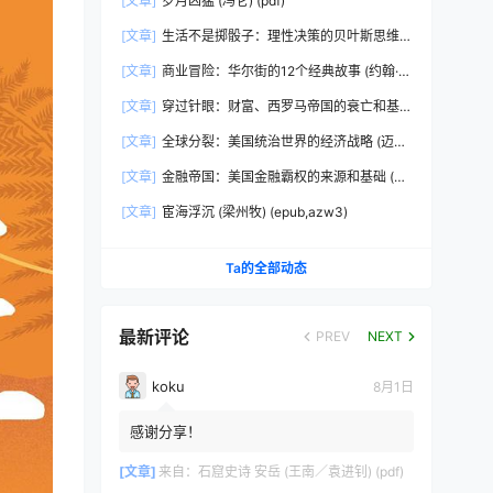
[文章]
岁月凶猛 (冯仑) (pdf)
[文章]
生活不是掷骰子：理性决策的贝叶斯思维
(刘雪峰) (epub,azw3)
[文章]
商业冒险：华尔街的12个经典故事 (约翰·布
鲁克斯) (epub,azw3,pdf)
[文章]
穿过针眼：财富、西罗马帝国的衰亡和基
督教会的形成，350~550年 (彼得·布朗)
[文章]
全球分裂：美国统治世界的经济战略 (迈克
(epub,azw3,pdf)
尔·赫德森) (pdf)
[文章]
金融帝国：美国金融霸权的来源和基础 (迈
克尔·赫德森) (epub,azw3,pdf)
[文章]
宦海浮沉 (梁州牧) (epub,azw3)
Ta的全部动态
最新评论
PREV
NEXT
koku
8月1日
感谢分享！
[文章]
来自：
石窟史诗 安岳 (王南／袁进钊) (pdf)