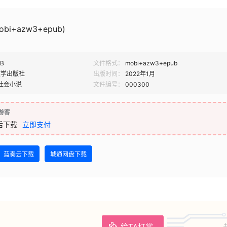
obi+azw3+epub)
MB
文件格式：
mobi+azw3+epub
文学出版社
出版时间：
2022年1月
社会小说
文件编号：
000300
游客
后下载
立即支付
蓝奏云下载
城通网盘下载
给TA打赏