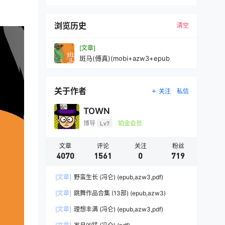
浏览历史
清空
[文章]
斑马(傅真)(mobi+azw3+epub
关于作者
关注
私信
TOWN
博导
Lv7
铂金会员
文章
评论
关注
粉丝
4070
1561
0
719
[文章]
野蛮生长 (冯仑) (epub,azw3,pdf)
[文章]
跳舞作品合集 (13部) (epub,azw3)
[文章]
理想丰满 (冯仑) (epub,azw3,pdf)