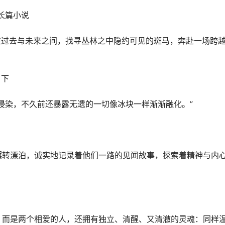
长篇小说
在过去与未来之间，找寻丛林之中隐约可见的斑马，奔赴一场跨
当下
浸染，不久前还暴露无遗的一切像冰块一样渐渐融化。”
辗转漂泊，诚实地记录着他们一路的见闻故事，探索着精神与内
，而是两个相爱的人，还拥有独立、清醒、又清澈的灵魂：同样