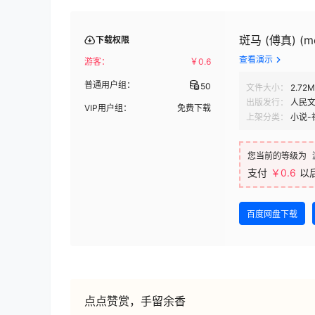
斑马 (傅真) (m
下载权限
查看演示
游客：
￥
0.6
普通用户组：
50
文件大小：
2.72
出版发行：
人民
VIP用户组：
免费下载
上架分类：
小说-
您当前的等级为
支付
￥0.6
以
百度网盘下载
点点赞赏，手留余香