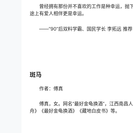
曾经拥有那份并不喜欢的工作是种幸运，抛
途上有爱人相伴更是幸运。
——“90”后双料学霸、国民学长 李拓远 推
斑马
作者：傅真
傅真，女。网名“最好金龟换酒”，江西南昌
舟》《最好金龟换酒》《藏地白皮书》等。