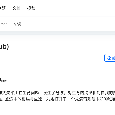
专题
文档
投稿
ames
杂谈
ub)
作品。
与丈夫平川在生育问题上发生了分歧。对生育的渴望和对自我的
助。旅途中的相遇与重逢，为她打开了一个充满奇观与未知的斑