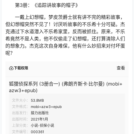
第3册：《追踪讲故事的帽子》
一戴上幻想帽，梦皮茨爵士就有讲不完的精彩故事，
但幻想帽突然不见了！讨厌听故事的不乐希十分可疑。杰
克通过下水道潜入不乐希家里，反而被抓住。原来，不乐
希竟然不是人类，他不仅偷走了幻想帽，还打算清除人们
的想象力。杰克这次自身难保，他有什么妙招来对付坏蛋
呢？
查看
下载权限
狐狸侦探系列 (3册合一) (弗朗齐斯卡·比尔曼) (mobi+
azw3+epub)
文件大小：
53.8MB
文件格式：
mobi+azw3+epub
出版发行：
接力出版社
出版时间：
2021年1月
上架分类：
小说-侦探小说
文件编号：
000361