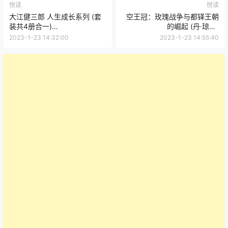
悦读
悦读
大江健三郎 人生成长系列 (套
空王冠：玫瑰战争与都铎王朝
装共4册合一)
的崛起 (丹·琼斯)
(mobi+azw3+epub)
(mobi+azw3+epub)
2023-1-23 14:32:00
2023-1-23 14:55:40