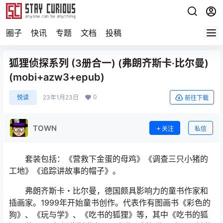
圈子
快讯
专题
文档
投稿
狐狸侦探系列 (3册合一) (弗朗齐斯卡·比尔曼)
(mobi+azw3+epub)
0
悦读
23年1月23日
前往下载
TOWN
关注
私信
套装包括：《营救下金蛋的母鸡》《调查三只小猪的
工地》《追踪讲故事的帽子》。
弗朗齐斯卡・比尔曼，德国颇具影响力的童书作家和
插画家。1999年开始童书创作。代表作有图画书《彩色的
狗》、《玩与学》、《吃书的狐狸》等，其中《吃书的狐