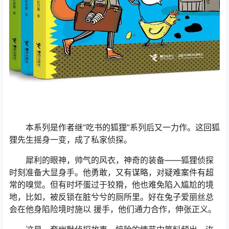
本系列是作者继“吃书的狐狸”系列后又一力作。这回狐
狸先生摇身一变，成了私家侦探。
犀利的眼神，帅气的风衣，神奇的装备——狐狸侦探
时刻准备大显身手。他勇敢，又有谋略，对疑难案件有超
常的嗅觉。但有时坏蛋过于狡猾，他也难免陷入尴尬的境
地，比如，被反锁在脏兮兮的厕所里。好在兔子爱丽丝总
会在他身陷险境时施以 援手，他们通力合作，伸张正义。