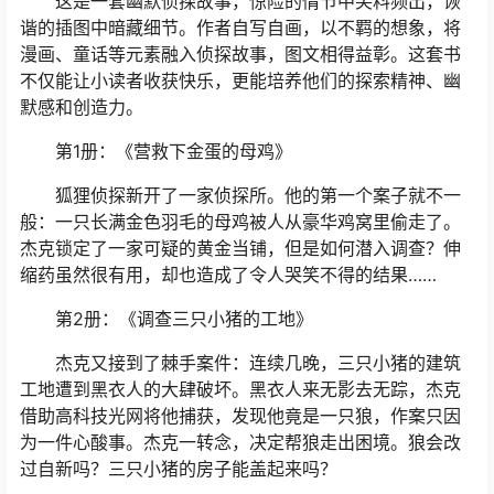
这是一套幽默侦探故事，惊险的情节中笑料频出，诙
谐的插图中暗藏细节。作者自写自画，以不羁的想象，将
漫画、童话等元素融入侦探故事，图文相得益彰。这套书
不仅能让小读者收获快乐，更能培养他们的探索精神、幽
默感和创造力。
第1册：《营救下金蛋的母鸡》
狐狸侦探新开了一家侦探所。他的第一个案子就不一
般：一只长满金色羽毛的母鸡被人从豪华鸡窝里偷走了。
杰克锁定了一家可疑的黄金当铺，但是如何潜入调查？伸
缩药虽然很有用，却也造成了令人哭笑不得的结果……
第2册：《调查三只小猪的工地》
杰克又接到了棘手案件：连续几晚，三只小猪的建筑
工地遭到黑衣人的大肆破坏。黑衣人来无影去无踪，杰克
借助高科技光网将他捕获，发现他竟是一只狼，作案只因
为一件心酸事。杰克一转念，决定帮狼走出困境。狼会改
过自新吗？三只小猪的房子能盖起来吗？