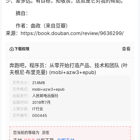
少、差多远。有目标，知敬畏，这就是它对我的帮助。
摘自：
作者：曲政（来自豆瓣）
来源：https://book.douban.com/review/9636299/
查看
下载权限
奔跑吧，程序员：从零开始打造产品、技术和团队 (叶
夫根尼·布里克曼) (mobi+azw3+epub)
文件大小：
21.6MB
文件格式：
mobi+azw3+epub
出版发行：
人民邮电出版社
出版时间：
2018年7月
上架分类：
IT行业
文件编号：
000445
您当前的等级为
游客