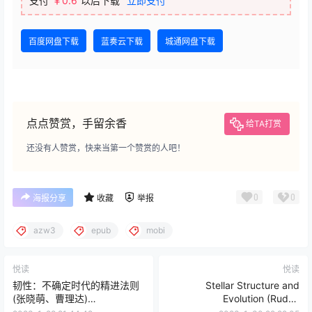
支付
￥0.6
以后下载
立即支付
百度网盘下载
蓝奏云下载
城通网盘下载
点点赞赏，手留余香
给TA打赏
还没有人赞赏，快来当第一个赞赏的人吧！
0
0
海报分享
收藏
举报
azw3
epub
mobi
悦读
悦读
韧性：不确定时代的精进法则
Stellar Structure and
(张晓萌、曹理达)
Evolution (Rudolf
(mobi+azw3+epub)
Kippenhahn) (epub+pdf) (三