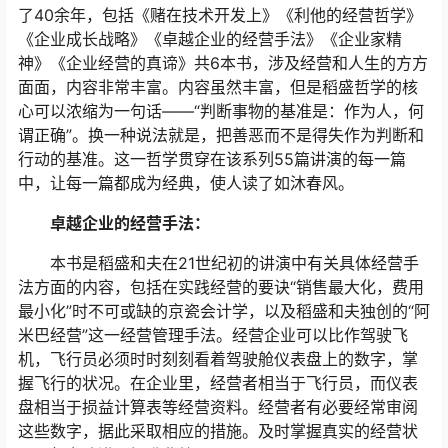
了40余年，包括《赌在技术开发上》《利他的经营哲学》
《企业成长战略》《卓越企业的经营手法》《企业家精
神》《企业经营的真谛》共6本书，涉及经营和人生的方方
面面，内容非常丰富。内容虽然丰富，但是稻盛哲学的核
心可以浓缩为一句话——“判断事物的基准是：作为人，何
谓正确”。换一种说法就是，把善恶而不是得失作为判断和
行动的基准。这一哲学贯穿在该系列55篇讲演的每一篇
中，让每一篇都成为经典，使人读了如沐春风。
卓越企业的经营手法：
本书是稻盛和夫在21世纪初的讲演中有关具体经营手
法方面的内容，包括在实践经营的要诀“销售最大化，费用
最小化”时不可或缺的京瓷会计学，以及稻盛和夫独创的“阿
米巴经营”这一经营管理手法。经营企业可以比作驾驶飞
机，飞行员必须时时刻刻看着驾驶舱仪表盘上的数字，掌
握飞行的状况。在企业里，经营者相当于飞行员，而仪表
盘相当于损益计算表等经营资料。经营者有必要经常审阅
这些数字，据此采取相应的措施。及时掌握真实的经营状