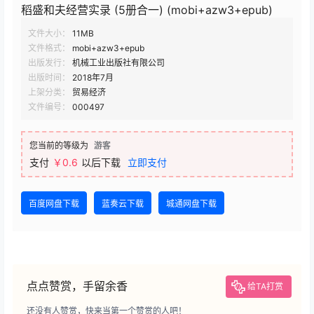
稻盛和夫经营实录 (5册合一) (mobi+azw3+epub)
文件大小：
11MB
文件格式：
mobi+azw3+epub
出版发行：
机械工业出版社有限公司
出版时间：
2018年7月
上架分类：
贸易经济
文件编号：
000497
您当前的等级为
游客
支付
￥0.6
以后下载
立即支付
百度网盘下载
蓝奏云下载
城通网盘下载
点点赞赏，手留余香
给TA打赏
还没有人赞赏，快来当第一个赞赏的人吧！