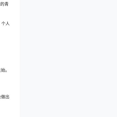
难的青
、个人
生始。
会做出