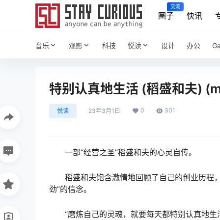
交流
圈子
快讯
音乐
观影
科技
悦读
设计
办公
G
特别认真地生活 (稻盛和夫) (mob
0
301
悦读
23年3月1日
一部“经营之圣”稻盛和夫的心灵自传。
稻盛和夫饱含激情地回顾了自己的创业历程
劲”的信念。
“磨炼自己的灵魂，就要每天都特别认真地