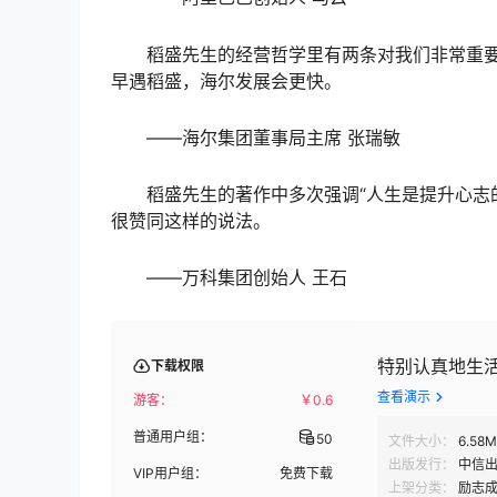
稻盛先生的经营哲学里有两条对我们非常重
早遇稻盛，海尔发展会更快。
——海尔集团董事局主席 张瑞敏
稻盛先生的著作中多次强调“人生是提升心志
很赞同这样的说法。
——万科集团创始人 王石
特别认真地生活 (
下载权限
查看演示
游客：
￥
0.6
普通用户组：
50
文件大小：
6.58
出版发行：
中信
VIP用户组：
免费下载
上架分类：
励志成