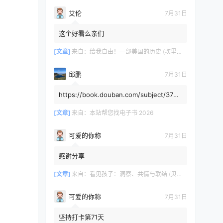
艾伦
7月31日
这个好看么亲们
[文章]
来自：
给我自由！一部美国的历史 (坎里克·方纳／埃里克·方纳) (mobi+azw3+epub)
邱鹏
7月31日
https://book.douban.com/subject/3725
8991/，人类还有希望吗
[文章]
来自：
本站帮您找电子书 2026
可爱的你称
7月31日
感谢分享
[文章]
来自：
看见孩子：洞察、共情与联结 (贝姬·肯尼迪) (mobi,azw3,epub)
可爱的你称
7月31日
坚持打卡第71天