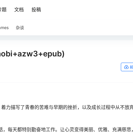
专题
文档
投稿
ames
杂谈
i+azw3+epub)
，着力描写了青春的苦难与早期的挫折，以及成长过程中从不放弃
生活，每天都特别勤奋地工作。让心灵变得美丽、优雅、充满慈悲