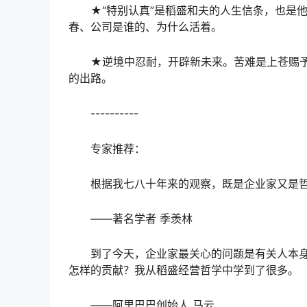
★“特别认真”是稻盛和夫的人生信条，也是
春、公司是谁的、为什么活着。
★逆境中忍耐，开辟新未来。苦难是上苍赐
的出路。
----------
专家推荐：
根据我七八十年来的观察，既是企业家又是
——著名学者 季羡林
到了今天，企业家最关心的问题是有关人本
怎样的贡献？我从稻盛经营哲学中学到了很多。
——阿里巴巴创始人 马云