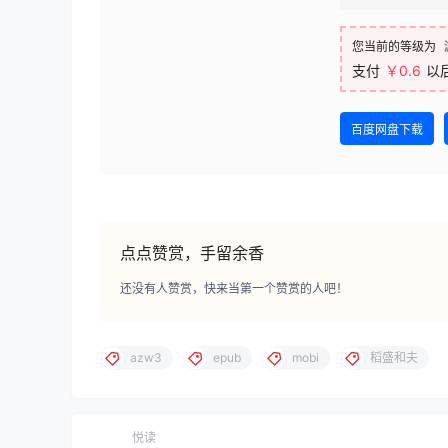
您当前的等级为
支付
￥0.6
以
百度网盘下载
点点赞赏，手留余香
还没有人赞赏，快来当第一个赞赏的人吧！
azw3
epub
mobi
稻盛和夫
悦读