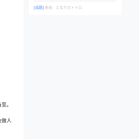
[话题]
来自：
となりのトトロ
备至。
及做人