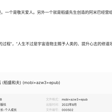
要。一个是敬天爱人。另外一个就是稻盛先生创造的阿米巴经营
的过程”，“人生不过是宇宙造物主赐予人类的、提升心志的修道场
稻盛和夫) (mobi+azw3+epub)
MB
文件格式：
mobi+azw3+epub
出版社
出版时间：
2022年8月
长-个人成长
文件编号：
000502