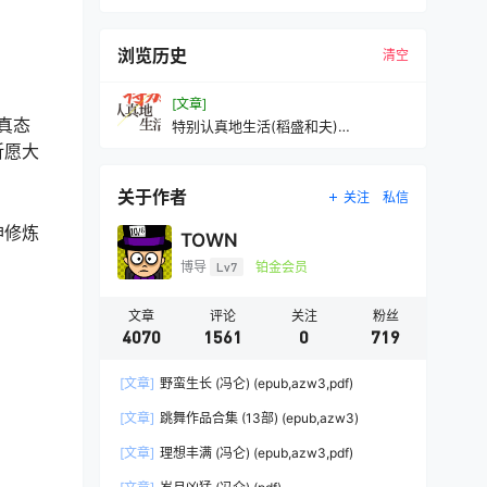
浏览历史
清空
[文章]
真态
特别认真地生活(稻盛和夫)
(mobi+azw3+epub
祈愿大
关于作者
关注
私信
神修炼
TOWN
博导
Lv7
铂金会员
文章
评论
关注
粉丝
4070
1561
0
719
[文章]
野蛮生长 (冯仑) (epub,azw3,pdf)
[文章]
跳舞作品合集 (13部) (epub,azw3)
[文章]
理想丰满 (冯仑) (epub,azw3,pdf)