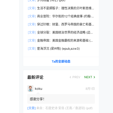
[文章]
岁月凶猛 (冯仑) (pdf)
[文章]
生活不是掷骰子：理性决策的贝叶斯思维
(刘雪峰) (epub,azw3)
[文章]
商业冒险：华尔街的12个经典故事 (约翰·布
鲁克斯) (epub,azw3,pdf)
[文章]
穿过针眼：财富、西罗马帝国的衰亡和基
督教会的形成，350~550年 (彼得·布朗)
[文章]
全球分裂：美国统治世界的经济战略 (迈克
(epub,azw3,pdf)
尔·赫德森) (pdf)
[文章]
金融帝国：美国金融霸权的来源和基础 (迈
克尔·赫德森) (epub,azw3,pdf)
[文章]
宦海浮沉 (梁州牧) (epub,azw3)
Ta的全部动态
最新评论
PREV
NEXT
koku
8月1日
感谢分享！
[文章]
来自：
石窟史诗 安岳 (王南／袁进钊) (pdf)