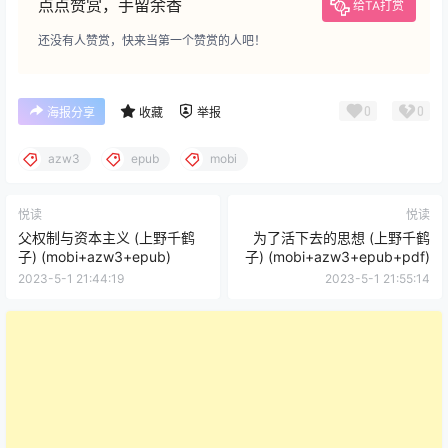
点点赞赏，手留余香
给TA打赏
还没有人赞赏，快来当第一个赞赏的人吧！
0
0
海报分享
收藏
举报
azw3
epub
mobi
悦读
悦读
父权制与资本主义 (上野千鹤
为了活下去的思想 (上野千鹤
子) (mobi+azw3+epub)
子) (mobi+azw3+epub+pdf)
2023-5-1 21:44:19
2023-5-1 21:55:14