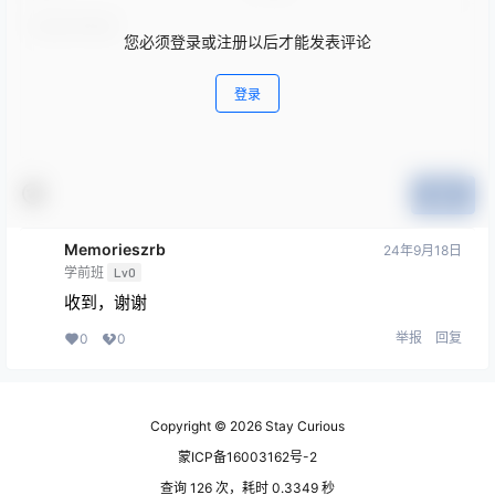
您必须登录或注册以后才能发表评论
登录
提交
Memorieszrb
24年9月18日
学前班
Lv0
收到，谢谢
举报
回复
0
0
Copyright © 2026
Stay Curious
蒙ICP备16003162号-2
查询 126 次，耗时 0.3349 秒