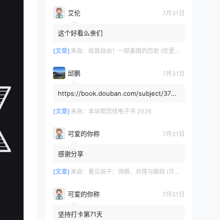
艾伦
7月31日
这个好看么亲们
[文章]
来自：
给我自由！一部美国的历史 (坎里克·方纳／埃里克·方纳) (mobi+azw3+epub)
邱鹏
7月31日
https://book.douban.com/subject/3725
8991/，人类还有希望吗
[文章]
来自：
本站帮您找电子书 2026
可爱的你称
7月31日
感谢分享
[文章]
来自：
看见孩子：洞察、共情与联结 (贝姬·肯尼迪) (mobi,azw3,epub)
可爱的你称
7月31日
坚持打卡第71天