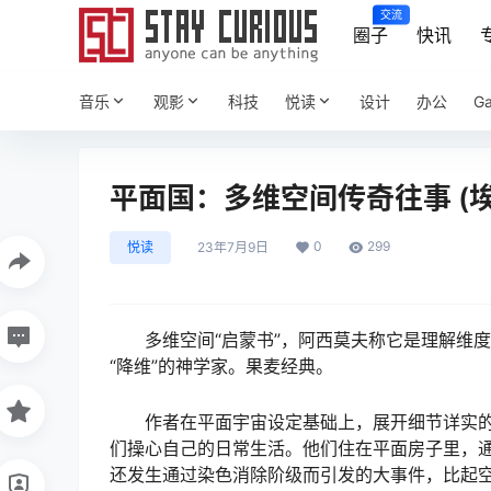
交流
圈子
快讯
音乐
观影
科技
悦读
设计
办公
G
平面国：多维空间传奇往事 (埃德温·
0
299
悦读
23年7月9日
多维空间“启蒙书”，阿西莫夫称它是理解维
“降维”的神学家。果麦经典。
作者在平面宇宙设定基础上，展开细节详实的
们操心自己的日常生活。他们住在平面房子里，通
还发生通过染色消除阶级而引发的大事件，比起