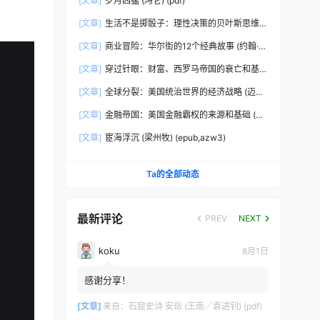
[文章]
岁月凶猛 (冯仑) (pdf)
[文章]
生活不是掷骰子：理性决策的贝叶斯思维
(刘雪峰) (epub,azw3)
[文章]
商业冒险：华尔街的12个经典故事 (约翰·布
鲁克斯) (epub,azw3,pdf)
[文章]
穿过针眼：财富、西罗马帝国的衰亡和基
督教会的形成，350~550年 (彼得·布朗)
[文章]
全球分裂：美国统治世界的经济战略 (迈克
(epub,azw3,pdf)
尔·赫德森) (pdf)
[文章]
金融帝国：美国金融霸权的来源和基础 (迈
克尔·赫德森) (epub,azw3,pdf)
[文章]
宦海浮沉 (梁州牧) (epub,azw3)
Ta的全部动态
最新评论
PREV
NEXT
koku
8月1日
感谢分享！
[文章]
来自：
石窟史诗 安岳 (王南／袁进钊) (pdf)