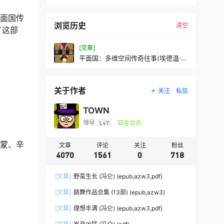
平面国传
浏览历史
清空
了这部
[文章]
平面国：多维空间传奇往事(埃德温·A·
艾勃特)(mobi+azw3+epub
关于作者
关注
私信
TOWN
博导
Lv7
铂金会员
启蒙、辛
文章
评论
关注
粉丝
4070
1561
0
718
[文章]
野蛮生长 (冯仑) (epub,azw3,pdf)
。
[文章]
跳舞作品合集 (13部) (epub,azw3)
[文章]
理想丰满 (冯仑) (epub,azw3,pdf)