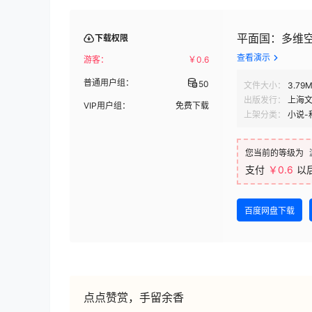
平面国：多维空间传
下载权限
查看演示
游客：
￥
0.6
普通用户组：
50
文件大小：
3.79
出版发行：
上海
VIP用户组：
免费下载
上架分类：
小说-
您当前的等级为
支付
￥0.6
以
百度网盘下载
点点赞赏，手留余香