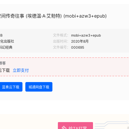
奇往事 (埃德温·A·艾勃特) (mobi+azw3+epub)
MB
文件格式：
mobi+azw3+epub
文化出版社
出版时间：
2020年8月
科幻经典
文件编号：
000695
游客
后下载
立即支付
蓝奏云下载
城通网盘下载
给TA打赏