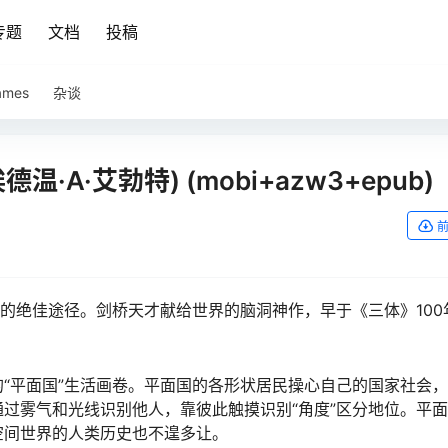
专题
文档
投稿
ames
杂谈
A·艾勃特) (mobi+azw3+epub)
度的绝佳途径。剑桥天才献给世界的脑洞神作，早于《三体》100
“平面国”生活画卷。平面国的各形状居民操心自己的国家社会
过雾气和光线识别他人，靠彼此触摸识别“角度”区分地位。平
空间世界的人类历史也不遑多让。