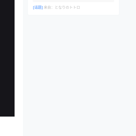
[话题]
来自：
となりのトトロ