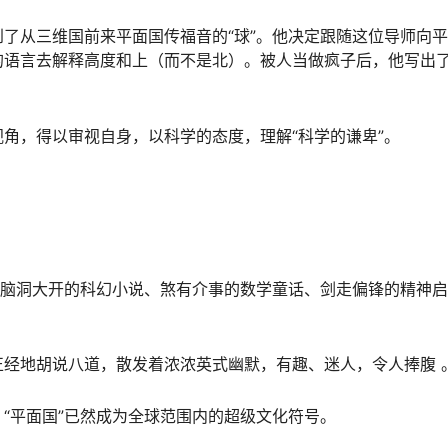
了从三维国前来平面国传福音的“球”。他决定跟随这位导师向
的语言去解释高度和上（而不是北）。被人当做疯子后，他写出
角，得以审视自身，以科学的态度，理解“科学的谦卑”。
、脑洞大开的科幻小说、煞有介事的数学童话、剑走偏锋的精神
经地胡说八道，散发着浓浓英式幽默，有趣、迷人，令人捧腹 
“平面国”已然成为全球范围内的超级文化符号。