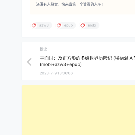
还没有人赞赏，快来当第一个赞赏的人吧！
azw3
epub
mobi
悦读
平面国：及正方形的多维世界历险记 (埃德温·A·
(mobi+azw3+epub)
2023-7-9 13:06:06