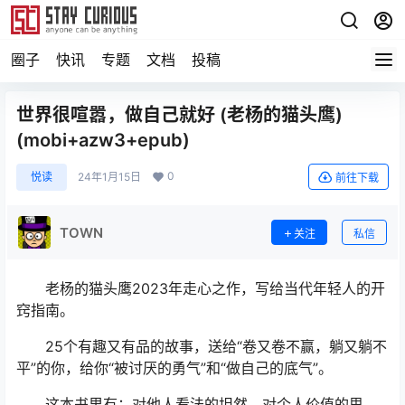
圈子
快讯
专题
文档
投稿
世界很喧嚣，做自己就好 (老杨的猫头鹰)
(mobi+azw3+epub)
0
悦读
24年1月15日
前往下载
TOWN
关注
私信
老杨的猫头鹰2023年走心之作，写给当代年轻人的开
窍指南。
25个有趣又有品的故事，送给“卷又卷不赢，躺又躺不
平”的你，给你“被讨厌的勇气”和“做自己的底气”。
这本书里有：对他人看法的坦然，对个人价值的思