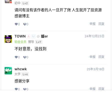
初中
Lv2
请问有没有该作者的人一旦开了窍 人生就开了挂资源
感谢博主
举报
回复
0
0
TOWN
媛er
24年12月23日
@
A
M
铂金会员
博导
Lv7
不好意思，没找到
举报
回复
0
0
whcwk
25年3月18日
大学
Lv4
感谢分享
举报
回复
0
0
首页
专题
认证
搜索
菜单
我的
whcwk
4月11日
大学
Lv4