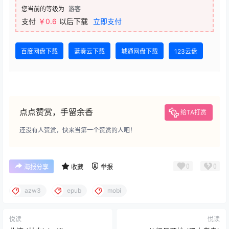
您当前的等级为
游客
支付
￥0.6
以后下载
立即支付
百度网盘下载
蓝奏云下载
城通网盘下载
123云盘
点点赞赏，手留余香
给TA打赏
还没有人赞赏，快来当第一个赞赏的人吧！
0
0
海报分享
收藏
举报
azw3
epub
mobi
悦读
悦读