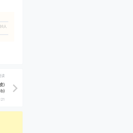
共0人
悦读
波)
b)
:21