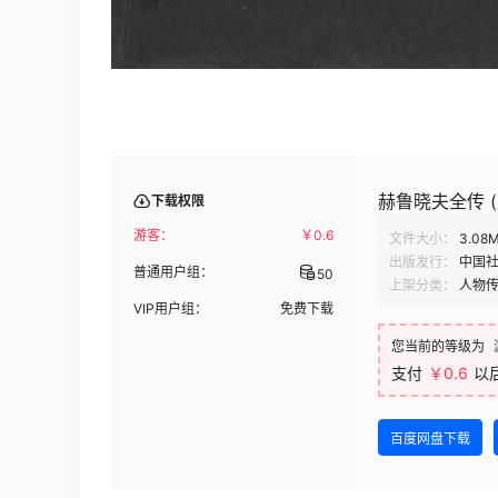
赫鲁晓夫全传 (威
下载权限
游客：
￥
0.6
文件大小：
3.08
出版发行：
中国
普通用户组：
50
上架分类：
人物
VIP用户组：
免费下载
您当前的等级为
支付
￥0.6
以
百度网盘下载