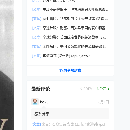
[文章]
岁月凶猛 (冯仑) (pdf)
[文章]
生活不是掷骰子：理性决策的贝叶斯思维
(刘雪峰) (epub,azw3)
[文章]
商业冒险：华尔街的12个经典故事 (约翰·布
鲁克斯) (epub,azw3,pdf)
[文章]
穿过针眼：财富、西罗马帝国的衰亡和基
督教会的形成，350~550年 (彼得·布朗)
[文章]
全球分裂：美国统治世界的经济战略 (迈克
(epub,azw3,pdf)
尔·赫德森) (pdf)
[文章]
金融帝国：美国金融霸权的来源和基础 (迈
克尔·赫德森) (epub,azw3,pdf)
[文章]
宦海浮沉 (梁州牧) (epub,azw3)
Ta的全部动态
最新评论
PREV
NEXT
koku
8月1日
感谢分享！
[文章]
来自：
石窟史诗 安岳 (王南／袁进钊) (pdf)