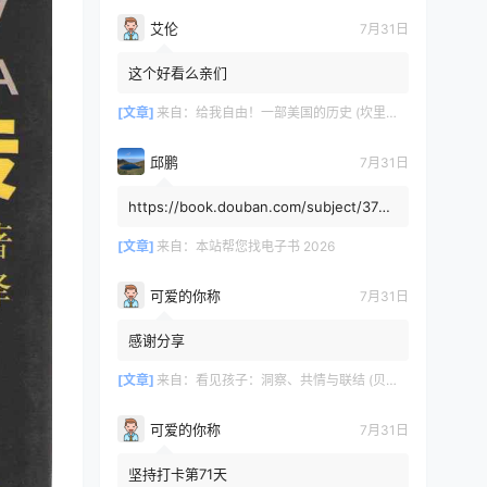
艾伦
7月31日
这个好看么亲们
[文章]
来自：
给我自由！一部美国的历史 (坎里克·方纳／埃里克·方纳) (mobi+azw3+epub)
邱鹏
7月31日
https://book.douban.com/subject/3725
8991/，人类还有希望吗
[文章]
来自：
本站帮您找电子书 2026
可爱的你称
7月31日
感谢分享
[文章]
来自：
看见孩子：洞察、共情与联结 (贝姬·肯尼迪) (mobi,azw3,epub)
可爱的你称
7月31日
坚持打卡第71天