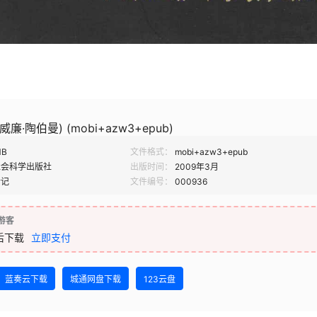
廉·陶伯曼) (mobi+azw3+epub)
MB
文件格式：
mobi+azw3+epub
社会科学出版社
出版时间：
2009年3月
传记
文件编号：
000936
游客
后下载
立即支付
蓝奏云下载
城通网盘下载
123云盘