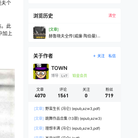
晓夫个
浏览历史
清空
访。此
[文章]
中加上
赫鲁晓夫全传(威廉·陶伯曼)
(mobi+azw3+epub
关于作者
关注
私信
TOWN
博导
Lv7
铂金会员
文章
评论
关注
粉丝
4070
1561
0
719
[文章]
野蛮生长 (冯仑) (epub,azw3,pdf)
[文章]
跳舞作品合集 (13部) (epub,azw3)
[文章]
理想丰满 (冯仑) (epub,azw3,pdf)