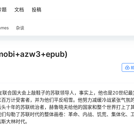
专题
文档
投稿
ames
杂谈
bi+azw3+epub)
在联合国大会上敲鞋子的苏联领导人，事实上，他也是20世纪最
以百万计受害者，并为他们平反昭雪。他努力减缓冷战紧张气氛
后头十年的苏联统治者，赫鲁晓夫给他的国家和整个世界打上了
我们勾勒了苏联时代的整体画卷：革命、内战、饥荒、集体化、
后斯大林时代。