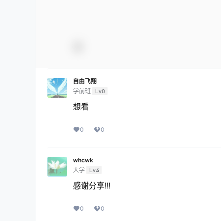
自由飞翔
学前班
Lv0
想看
0
0
whcwk
大学
Lv4
感谢分享!!!
0
0