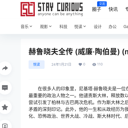
交流
圈子
快讯
音乐
观影
科技
悦读
设计
办公
G
赫鲁晓夫全传 (威廉·陶伯曼) (mo
0
110
悦读
24年1月21日
在很多人的印象里，尼基塔·赫鲁晓夫是一位
最重要的政治人物之一。他谴责斯大林，释放数
尝试引发了柏林与古巴两次危机。作为斯大林之
矛盾的深刻印记。此外，他的一生和从政经历为
化、恐怖政治、世界大战、冷战、斯大林时代、