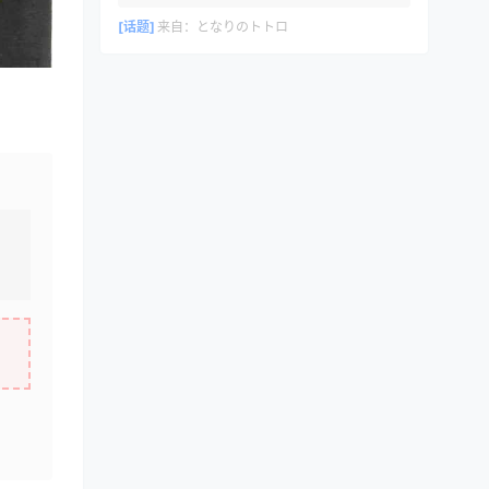
[话题]
来自：
となりのトトロ