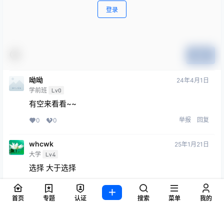
登录
提交
呦呦
24年4月1日
学前班
Lv0
有空来看看~~
举报
回复
0
0
whcwk
25年1月21日
大学
Lv4
选择 大于选择
举报
回复
0
0
首页
专题
认证
搜索
菜单
我的
开心小叮当
3月24日
小学
Lv1