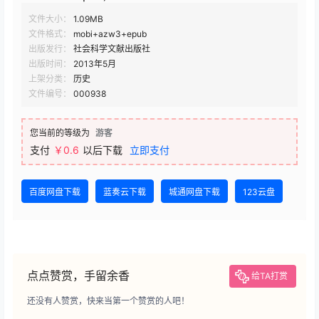
文件大小：
1.09MB
文件格式：
mobi+azw3+epub
出版发行：
社会科学文献出版社
出版时间：
2013年5月
上架分类：
历史
文件编号：
000938
您当前的等级为
游客
支付
￥0.6
以后下载
立即支付
百度网盘下载
蓝奏云下载
城通网盘下载
123云盘
点点赞赏，手留余香
给TA打赏
还没有人赞赏，快来当第一个赞赏的人吧！