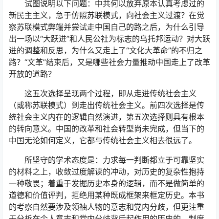
试图说明以下问题：中共何以放弃原本认真考虑过的
新民主主义，急于仿照苏联模式，向社会主义过渡？在觉
察苏联模式弊端并尝试走中国自己的路之后，为什么引导
出一场以“大跃进”和人民公社为标志的乌托邦运动？对大跃
进的调整和反思，为什么又走上了“文化大革命”的不归之
路？“文革”结束后，又是哪些社会力量推动中国走上了改革
开放的道路？
这五次选择呈现两个过程，即从走进传统社会主义
（或称苏联模式）到走出传统社会主义。前四次选择是传
统社会主义内在的逻辑自然演进，第五次选择则具有根本
的转向意义。中国的改革和社会转型尚未完成，但当下的
中国无论如何定义，它都与传统社会主义相去很远了。
所坚守的学术态度是：力求每一判断都立于可靠坚实
的材料之上，收敛过度解读的冲动，对历史的复杂性抱持
一种敬畏；着重于发掘历史本身的逻辑，而不是做简单的
道德和价值评判，拒绝用某种既成框架来框定历史。本书
的考察自然要涉及领袖人物的意志和党内分歧，但更注重
于分析在个人意志和党内分歧背后起作用的历史的、制度