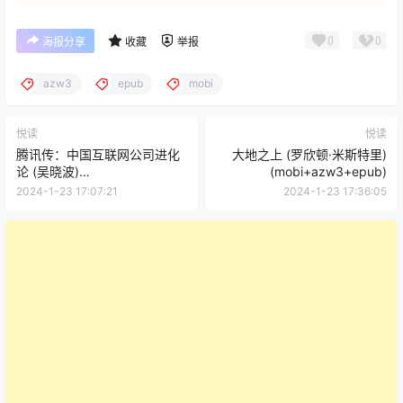
0
0
海报分享
收藏
举报
azw3
epub
mobi
悦读
悦读
腾讯传：中国互联网公司进化
大地之上 (罗欣顿·米斯特里)
论 (吴晓波)
(mobi+azw3+epub)
(mobi+azw3+epub)
2024-1-23 17:07:21
2024-1-23 17:36:05