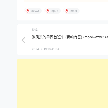
azw3
epub
mobi
悦读
煞风景的早间首班车 (青崎有吾) (mobi+azw3+e
2024-2-19 18:41:34