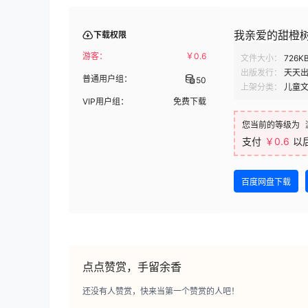
我亲爱的甜橙树 (
下载权限
游客：
￥
0.6
文件大小：
726K
出版发行：
天天
普通用户组：
50
上架分类：
儿童
VIP用户组：
免费下载
您当前的等级为
支付
￥0.6
以
百度网盘下载
点点赞赏，手留余香
还没有人赞赏，快来当第一个赞赏的人吧！