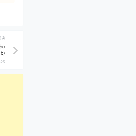
悦读
卡)
b)
:25