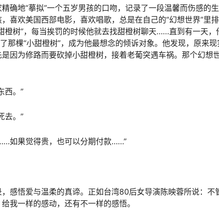
精确地“摹拟”一个五岁男孩的口吻，记录了一段温馨而伤感的
，喜欢美国西部电影，喜欢唱歌，总是在自己的“幻想世界”里
甜橙树”，每当挨罚的时候他就去找甜橙树聊天……直到有一天，
代了那棵“小甜橙树”，成为他最想念的倾诉对象。他发现，原来现
先是因为修路而要砍掉小甜橙树，接着老葡突遇车祸。那个幻想
。
东西。”
死去。”
……如果觉得贵，也可以分期付款……”
，感悟爱与温柔的真谛。正如台湾80后女导演陈映蓉所说：不
，给我一样的感动，还有不一样的感悟。