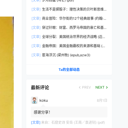
[文章]
岁月凶猛 (冯仑) (pdf)
[文章]
生活不是掷骰子：理性决策的贝叶斯思维
(刘雪峰) (epub,azw3)
[文章]
商业冒险：华尔街的12个经典故事 (约翰·布
鲁克斯) (epub,azw3,pdf)
[文章]
穿过针眼：财富、西罗马帝国的衰亡和基
督教会的形成，350~550年 (彼得·布朗)
[文章]
全球分裂：美国统治世界的经济战略 (迈克
(epub,azw3,pdf)
尔·赫德森) (pdf)
[文章]
金融帝国：美国金融霸权的来源和基础 (迈
克尔·赫德森) (epub,azw3,pdf)
[文章]
宦海浮沉 (梁州牧) (epub,azw3)
Ta的全部动态
最新评论
PREV
NEXT
koku
8月1日
感谢分享！
[文章]
来自：
石窟史诗 安岳 (王南／袁进钊) (pdf)