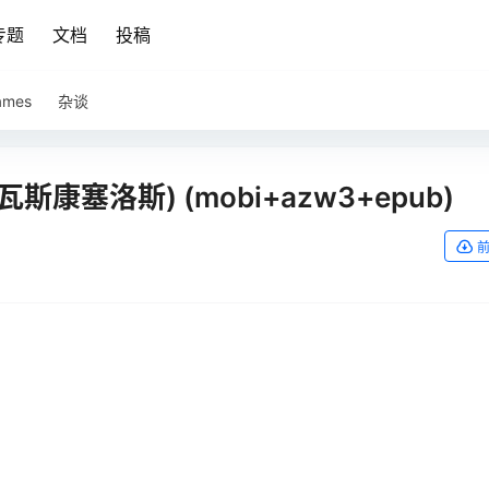
专题
文档
投稿
ames
杂谈
康塞洛斯) (mobi+azw3+epub)