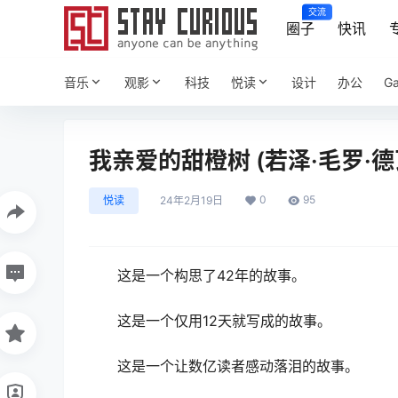
交流
圈子
快讯
音乐
观影
科技
悦读
设计
办公
G
我亲爱的甜橙树 (若泽·毛罗·德瓦斯
0
95
悦读
24年2月19日
这是一个构思了42年的故事。
这是一个仅用12天就写成的故事。
这是一个让数亿读者感动落泪的故事。