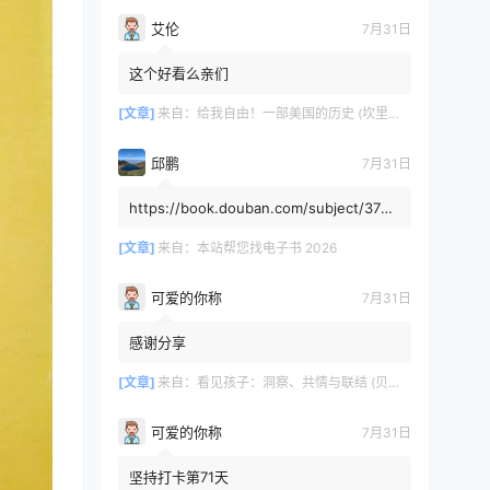
艾伦
7月31日
这个好看么亲们
[文章]
来自：
给我自由！一部美国的历史 (坎里克·方纳／埃里克·方纳) (mobi+azw3+epub)
邱鹏
7月31日
https://book.douban.com/subject/3725
8991/，人类还有希望吗
[文章]
来自：
本站帮您找电子书 2026
可爱的你称
7月31日
感谢分享
[文章]
来自：
看见孩子：洞察、共情与联结 (贝姬·肯尼迪) (mobi,azw3,epub)
可爱的你称
7月31日
坚持打卡第71天