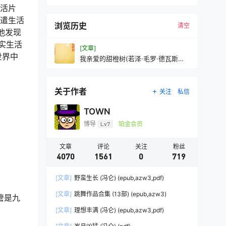
生活片
排遣生活
浏览历史
清空
他发现
实生活
[文章]
世界中
我亲爱的甜橙树(若泽·毛罗·德瓦斯康
塞洛斯)(mobi+azw3+epub
关于作者
关注
私信
TOWN
博导
Lv7
铂金会员
文章
评论
关注
粉丝
4070
1561
0
719
[文章]
野蛮生长 (冯仑) (epub,azw3,pdf)
[文章]
跳舞作品合集 (13部) (epub,azw3)
管是九
[文章]
理想丰满 (冯仑) (epub,azw3,pdf)