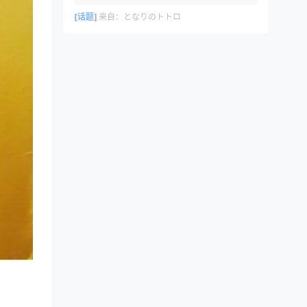
[话题]
来自：
となりのトトロ