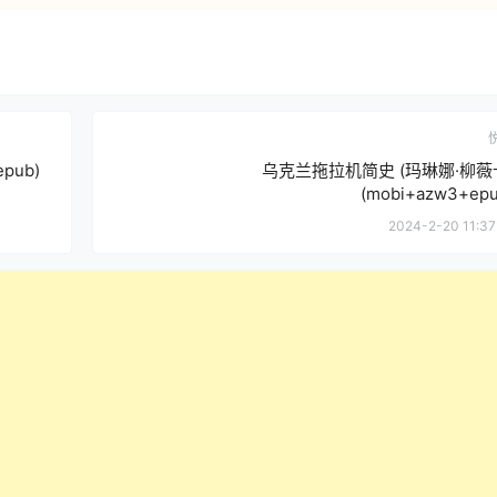
pub)
乌克兰拖拉机简史 (玛琳娜·柳薇
(mobi+azw3+epu
2024-2-20 11:37