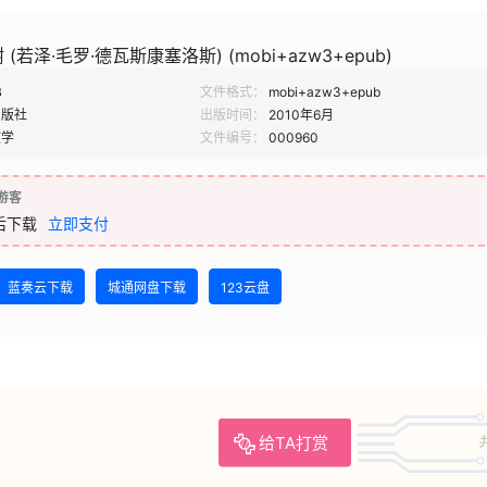
若泽·毛罗·德瓦斯康塞洛斯) (mobi+azw3+epub)
B
文件格式：
mobi+azw3+epub
出版社
出版时间：
2010年6月
文学
文件编号：
000960
游客
后下载
立即支付
蓝奏云下载
城通网盘下载
123云盘
给TA打赏