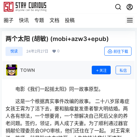
圈子
快讯
专题
文档
投稿
两个太阳 (胡敏) (mobi+azw3+epub)
0
悦读
24年2月27日
前往下载
TOWN
关注
私信
电影《我们一起摇太阳》同一故事原型。
这是一个根据真实事件改编的故事。 二十八岁尿毒症
女孩王霄为了活下去，要和脑瘤复发患者黎大明结婚。两
人各有想法，一个想要肾，一个想解决自己死后父亲的养
老问题。签约，领证，两人成了夫妻。为了顺利通过器官
捐献伦理委员会OPO审核，他们还住在了一起。 对王霄来