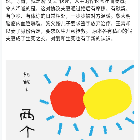
说，等肾，就是盼“丈夫”快死，人生的悖论悲壮而凄烈。
令人唏嘘的是，这对协议夫妻通过婚后有摩擦、有默契、
有争吵、有体谅的日常相处，一步步被对方温暖。黎大明
脑瘤内血管爆裂，黎父按儿子要求签字放弃治疗，王霄却
以妻子身份否定，要求医生开颅抢救。 原本各有私心的假
夫妻成了生死之交，对爱和生死也有了新的认识。