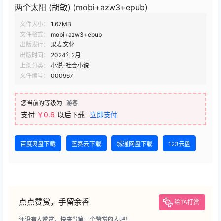
两个太阳 (胡敏) (mobi+azw3+epub)
文件大小：
1.67MB
文件格式：
mobi+azw3+epub
出版发行：
果麦文化
出版时间：
2024年2月
上架分类：
小说-社会小说
文件编号：
000967
您当前的等级为
游客
支付
￥0.6
以后下载
立即支付
百度网盘下载
蓝奏云下载
城通网盘下载
123云盘
点点赞赏，手留余香
给TA打赏
还没有人赞赏，快来当第一个赞赏的人吧！