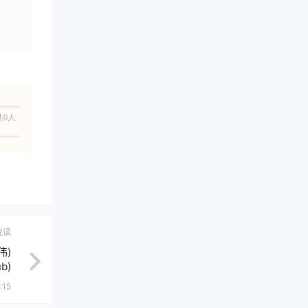
共0人
悦读
伟)
b)
:15