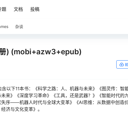
专题
文档
投稿
ames
杂谈
) (mobi+azw3+epub)
套装包含以下11本书：《科学之路：人、机器与未来》《图灵传：智
与未来》《深度学习革命》《工具，还是武器？》《智能时代的
失序——机器人时代与全球大变革》《AI思维：从数据中创造
、经济与文化变革》。