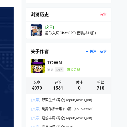
浏览历史
清空
[文章]
带你入局ChatGPT(套装共11册)
(mobi+azw3+epub
关于作者
关注
私信
TOWN
博导
Lv7
铂金会员
文章
评论
关注
粉丝
4070
1561
0
718
[文章]
野蛮生长 (冯仑) (epub,azw3,pdf)
[文章]
跳舞作品合集 (13部) (epub,azw3)
[文章]
理想丰满 (冯仑) (epub,azw3,pdf)