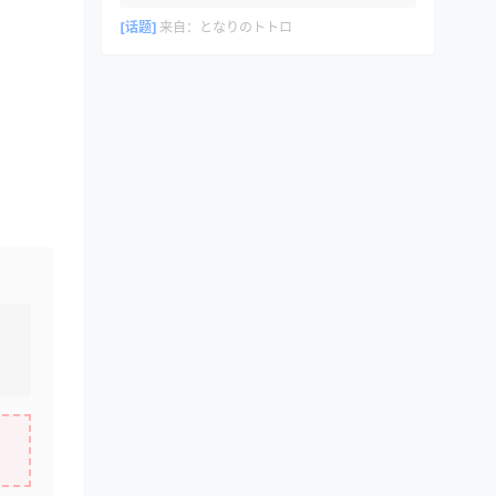
[话题]
来自：
となりのトトロ