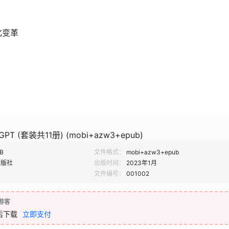
化变革
PT (套装共11册) (mobi+azw3+epub)
B
文件格式：
mobi+azw3+epub
出版社
出版时间：
2023年1月
文件编号：
001002
游客
后下载
立即支付