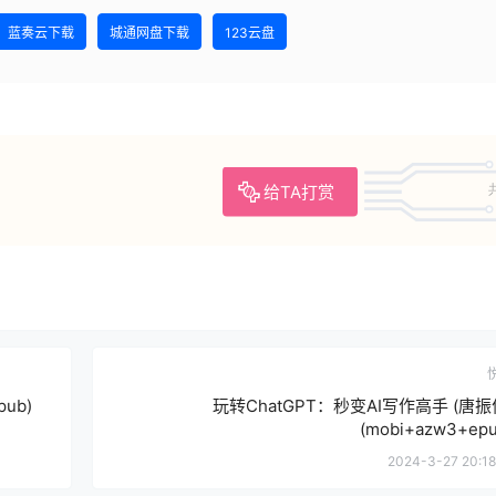
蓝奏云下载
城通网盘下载
123云盘
给TA打赏
ub)
玩转ChatGPT：秒变AI写作高手 (唐振
(mobi+azw3+epu
2024-3-27 20:18