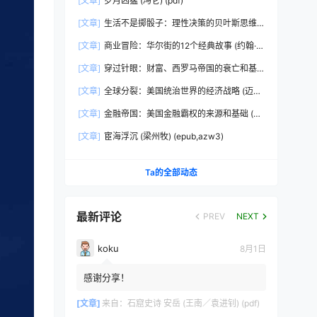
[文章]
岁月凶猛 (冯仑) (pdf)
[文章]
生活不是掷骰子：理性决策的贝叶斯思维
(刘雪峰) (epub,azw3)
[文章]
商业冒险：华尔街的12个经典故事 (约翰·布
鲁克斯) (epub,azw3,pdf)
[文章]
穿过针眼：财富、西罗马帝国的衰亡和基
督教会的形成，350~550年 (彼得·布朗)
[文章]
全球分裂：美国统治世界的经济战略 (迈克
(epub,azw3,pdf)
尔·赫德森) (pdf)
[文章]
金融帝国：美国金融霸权的来源和基础 (迈
克尔·赫德森) (epub,azw3,pdf)
[文章]
宦海浮沉 (梁州牧) (epub,azw3)
Ta的全部动态
最新评论
PREV
NEXT
koku
8月1日
感谢分享！
[文章]
来自：
石窟史诗 安岳 (王南／袁进钊) (pdf)