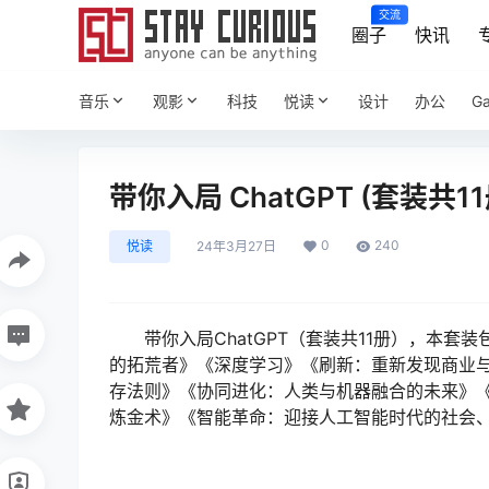
交流
圈子
快讯
音乐
观影
科技
悦读
设计
办公
G
带你入局 ChatGPT (套装共11册
0
240
悦读
24年3月27日
带你入局ChatGPT（套装共11册），本
的拓荒者》《深度学习》《刷新：重新发现商业
存法则》《协同进化：人类与机器融合的未来》《
炼金术》《智能革命：迎接人工智能时代的社会