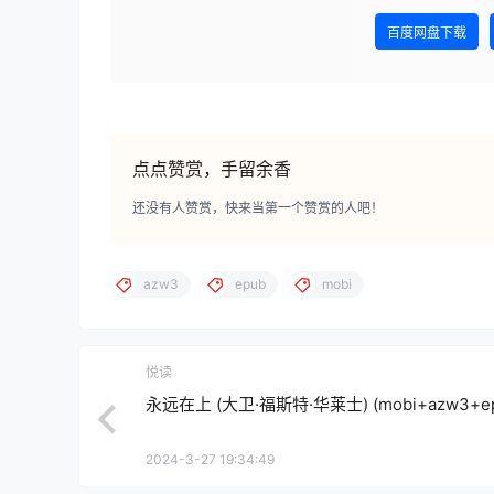
百度网盘下载
点点赞赏，手留余香
还没有人赞赏，快来当第一个赞赏的人吧！
azw3
epub
mobi
悦读
永远在上 (大卫·福斯特·华莱士) (mobi+azw3+ep
2024-3-27 19:34:49