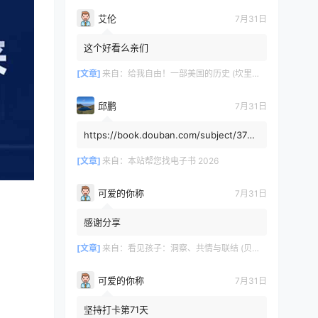
艾伦
7月31日
这个好看么亲们
[文章]
来自：
给我自由！一部美国的历史 (坎里克·方纳／埃里克·方纳) (mobi+azw3+epub)
邱鹏
7月31日
https://book.douban.com/subject/3725
8991/，人类还有希望吗
[文章]
来自：
本站帮您找电子书 2026
可爱的你称
7月31日
感谢分享
[文章]
来自：
看见孩子：洞察、共情与联结 (贝姬·肯尼迪) (mobi,azw3,epub)
可爱的你称
7月31日
坚持打卡第71天