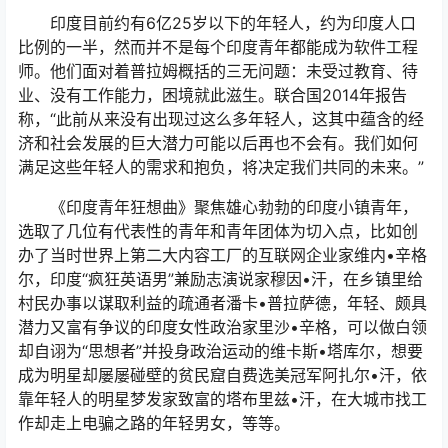
印度目前约有6亿25岁以下的年轻人，约为印度人口
比例的一半，然而并不是每个印度青年都能成为软件工程
师。他们面对着普拉姆概括的三无问题：未受过教育、待
业、没有工作能力，困境就此滋生。联合国2014年报告
称，“此前从来没有出现过这么多年轻人，这其中蕴含的经
济和社会发展的巨大潜力可能以后再也不会有。我们如何
满足这些年轻人的需求和抱负，将决定我们共同的未来。”
《印度青年狂想曲》聚焦雄心勃勃的印度小镇青年，
选取了几位有代表性的青年和青年团体为切入点，比如创
办了当时世界上第二大内容工厂的互联网企业家维内•辛格
尔，印度“疯狂英语男”兼励志演说家穆因•汗，在乡镇里给
村民办事以谋取利益的疏通者潘卡•普拉萨德，年轻、颇具
潜力又富有争议的印度女性政治家里沙•辛格，可以做白领
却自诩为“思想者”并投身政治运动的维卡斯•塔库尔，想要
成为明星却屡屡碰壁的贫民窟自费选美冠军阿扎尔•汗，依
靠年轻人的明星梦发家致富的塔布里兹•汗，在大城市找工
作却走上电骗之路的年轻男女，等等。