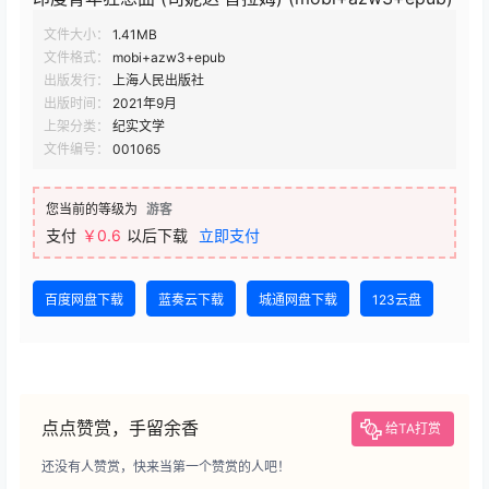
文件大小：
1.41MB
文件格式：
mobi+azw3+epub
出版发行：
上海人民出版社
出版时间：
2021年9月
上架分类：
纪实文学
文件编号：
001065
您当前的等级为
游客
支付
￥0.6
以后下载
立即支付
百度网盘下载
蓝奏云下载
城通网盘下载
123云盘
点点赞赏，手留余香
给TA打赏
还没有人赞赏，快来当第一个赞赏的人吧！