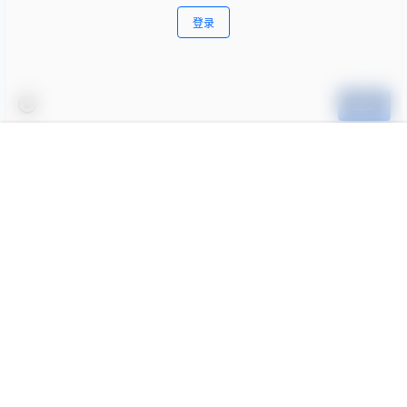
登录
提交
卢和达
24年12月20日
首页
专题
认证
搜索
菜单
我的
学前班
Lv0
感谢分享
举报
回复
0
0
Copyright © 2026
Stay Curious
蒙ICP备16003162号-2
查询 125 次，耗时 0.3407 秒