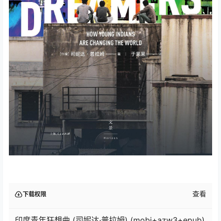
查看
下载权限
印度青年狂想曲 (司妮达·普拉姆) (mobi+azw3+epub)