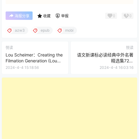
0
0
海报分享
收藏
举报
azw3
epub
mobi
悦读
悦读
Lou Scheimer：Creating the
语文新课标必读经典中外名著
Filmation Generation (Lou
精选集72册
Scheimer, Andy Mangels,
(mobi+pdf+epub)
2024-4-4 15:18:56
2024-4-4 16:03:16
Alex Ross, Frank Cho)