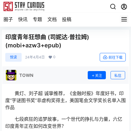
圈子
快讯
专题
文档
投稿
印度青年狂想曲 (司妮达·普拉姆)
(mobi+azw3+epub)
0
悦读
24年4月4日
前往下载
TOWN
关注
私信
黄灯、刘子超 诚挚推荐，《金融时报》年度好书，印
度“字谜图书奖”非虚构奖得主，美国笔会文学奖长名单入围
作品
七段疯狂的追梦故事，一个世代的挣扎与力量，六亿
印度青年正在如何改变世界？