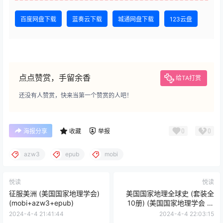
百度网盘下载
蓝奏云下载
城通网盘下载
123云盘
点点赞赏，手留余香
给TA打赏
还没有人赞赏，快来当第一个赞赏的人吧！
0
0
海报分享
收藏
举报
azw3
epub
mobi
悦读
悦读
征服美洲 (美国国家地理学会)
美国国家地理全球史 (套装全
(mobi+azw3+epub)
10册) (美国国家地理学会 编
著) (mobi+azw3+epub)
2024-4-4 21:41:44
2024-4-4 22:03:15