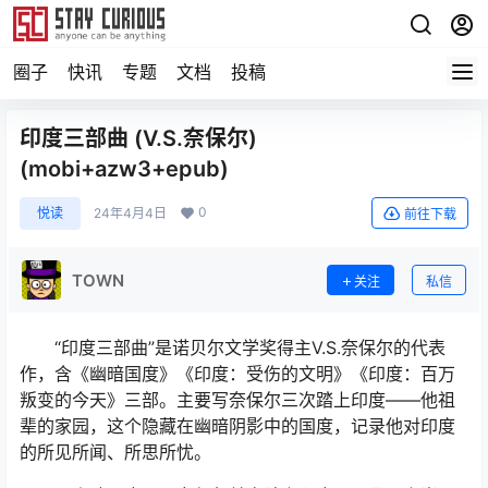
圈子
快讯
专题
文档
投稿
印度三部曲 (V.S.奈保尔)
(mobi+azw3+epub)
0
悦读
24年4月4日
前往下载
TOWN
关注
私信
“印度三部曲”是诺贝尔文学奖得主V.S.奈保尔的代表
作，含《幽暗国度》《印度：受伤的文明》《印度：百万
叛变的今天》三部。主要写奈保尔三次踏上印度——他祖
辈的家园，这个隐藏在幽暗阴影中的国度，记录他对印度
的所见所闻、所思所忧。