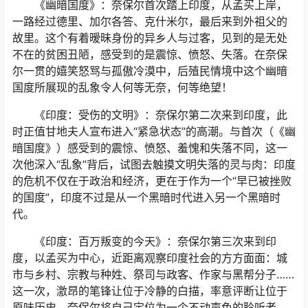
《幽暗国度》：奈保尔首次踏上印度，从孟买上岸，
一路经过德里、加尔各答、克什米尔，最后来到外祖父的
故里。这个有着暧昧身份的异乡人与过客，见到的是无处
不在的贫困丑陋，感受到的是震惊、愤怒、失落。在奈保
尔一贯的嬉笑怒骂与孤傲冷漠中，后殖民情境中这个幽暗
国度所展现的乱象令人何等无奈，何等绝望！
《印度：受伤的文明》：奈保尔第二次来到印度，此
时正值甘地夫人宣布进入“紧急状态”的高潮。与首次（《幽
暗国度》）感受到的震惊、愤怒、羞愧和失落不同，这一
次他深入“乱象”背后，试图去触摸文明失落的灵与肉：印度
的危机不仅在于政治和经济，更在于作为一个“早已被挫败
的国度”，印度不过是从一个黑暗时代进入另一个黑暗时
代。
《印度：百万叛变的今天》：奈保尔第三次来到印
度，以孟买为中心，近距离观察印度社会的方方面面：城
市与乡村、宗教与种姓、祭司与政客、作家与黑帮分子……
这一次，激昂的笔锋让位于冷静的白描，率意评断让位于
原味历史，奈保尔将自己定位为一个不动声色的聆听者、