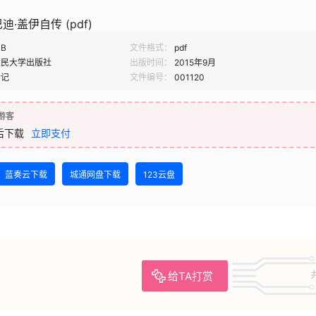
·盖伊自传 (pdf)
MB
文件格式：
pdf
人民大学出版社
出版时间：
2015年9月
传记
文件编号：
001120
游客
后下载
立即支付
蓝奏云下载
城通网盘下载
123云盘
给TA打赏