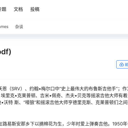
专题
文档
投稿
ames
杂谈
f)
沃恩（SRV）、约翰•梅尔口中“史上最伟大的布鲁斯吉他手”；作
、埃里克•克莱普顿、吉米•佩奇、杰夫•贝克等摇滚吉他大师有
•沃特 斯、“嚎狼”和摇滚吉他大师亨德里克斯、克莱普顿们之
在路易斯安那乡下以摘棉花为生，少年时爱上弹奏吉他。1950