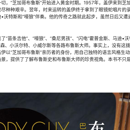
，“芝加哥布鲁斯”开始进入黄金时期。1957年，盖伊来到芝
尝尽种种艰辛。翌年，时来运转的盖伊终于拿到了眼镜蛇唱片的
•沃特斯和“嚎狼”伴奏。他的传奇之路就此起步，虽然日后又遭
“苗条吉他”、“嚎狼”、“桑尼男孩”、“闪电”霍普金斯、马迪•
迪克森、小沃尔特、小威尔斯等各路布鲁斯大师。事实上，没有这
伊以“芝加哥布鲁斯”亲历者的身份，用自己独特的语言风格生
场景，提供了了解布鲁斯史和布鲁斯大师的珍贵视角。本书不只