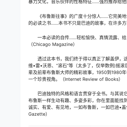
暴力文化，音乐伙伴的性格特征……强烈推荐给他的粉丝
《布鲁斯往事》的广度十分惊人……它完美
的必读之书……本书不只是巴迪的故事，在许多方面，它
一本必读的自传……轻松愉快、真情流露、给
（Chicago Magazine）
透过这本书，我们终于得以真正了解盖伊，这
维•雷•沃恩、“滚石”等（太多了，仅举数例)
辈及前辈布鲁斯大师的精彩故事，1950到198
一个珍贵视角。（Internet Review of Books）
巴迪独特的风格和语言贯穿于全书。与其说
布鲁斯一样生动有趣、多姿多彩，你在里面能找
诚实、有爱、有见地，一如布鲁斯，一如巴迪•盖伊。如
Gazette）