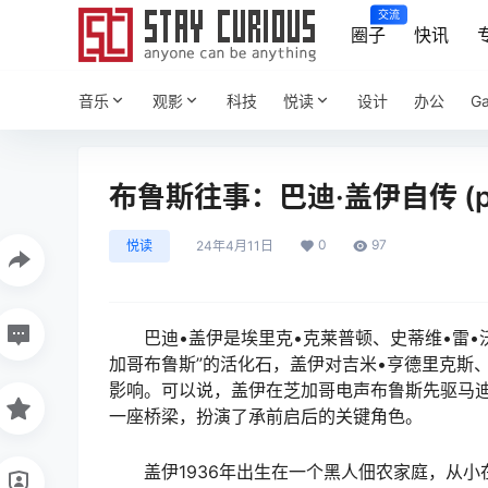
交流
圈子
快讯
音乐
观影
科技
悦读
设计
办公
G
布鲁斯往事：巴迪·盖伊自传 (pd
0
97
悦读
24年4月11日
巴迪•盖伊是埃里克•克莱普顿、史蒂维•雷•
加哥布鲁斯”的活化石，盖伊对吉米•亨德里克斯
影响。可以说，盖伊在芝加哥电声布鲁斯先驱马迪
一座桥梁，扮演了承前启后的关键角色。
盖伊1936年出生在一个黑人佃农家庭，从小