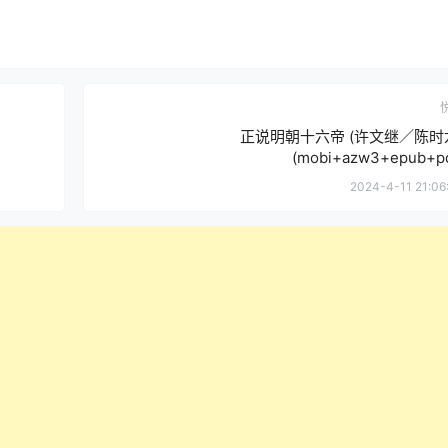
正说明朝十六帝 (许文继／陈时
(mobi+azw3+epub+pd
2024-4-11 21:06