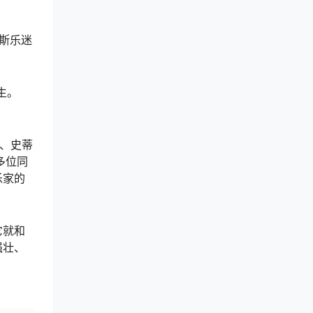
斯乐迷
生。
斯、史蒂
多位同
乐家的
它就和
强壮、