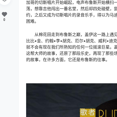
加哥的切斯唱片开始崛起，电声布鲁斯开始横扫一切
荡，想靠吉他闯出一番名堂，然后却四处碰壁，
约，之后又成为切斯唱片的录音乐手，得以为马迪
0
困难。
从棉花田走到布鲁斯之巅，盖伊这一路上遇见了
比比•金、约翰•李•胡克、厄尔•胡克、威利•
就不会有现在我们所熟知的任何一位摇滚巨星。盖
这帮大师的故事，还原了那段乐史，再现了那些
的故事，在许多方面，它还是布鲁斯的往事。