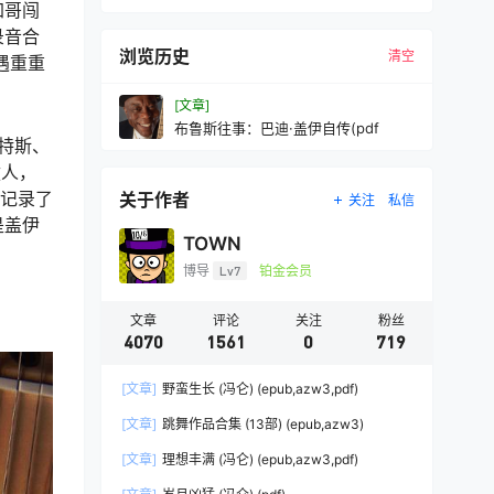
加哥闯
录音合
浏览历史
清空
遇重重
[文章]
布鲁斯往事：巴迪·盖伊自传(pdf
沃特斯、
拨人，
动记录了
关于作者
关注
私信
是盖伊
TOWN
博导
Lv7
铂金会员
文章
评论
关注
粉丝
4070
1561
0
719
[文章]
野蛮生长 (冯仑) (epub,azw3,pdf)
[文章]
跳舞作品合集 (13部) (epub,azw3)
[文章]
理想丰满 (冯仑) (epub,azw3,pdf)