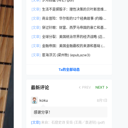
[文章]
岁月凶猛 (冯仑) (pdf)
[文章]
生活不是掷骰子：理性决策的贝叶斯思维
(刘雪峰) (epub,azw3)
[文章]
商业冒险：华尔街的12个经典故事 (约翰·布
鲁克斯) (epub,azw3,pdf)
[文章]
穿过针眼：财富、西罗马帝国的衰亡和基
督教会的形成，350~550年 (彼得·布朗)
[文章]
全球分裂：美国统治世界的经济战略 (迈克
(epub,azw3,pdf)
尔·赫德森) (pdf)
[文章]
金融帝国：美国金融霸权的来源和基础 (迈
克尔·赫德森) (epub,azw3,pdf)
[文章]
宦海浮沉 (梁州牧) (epub,azw3)
Ta的全部动态
最新评论
PREV
NEXT
koku
8月1日
感谢分享！
[文章]
来自：
石窟史诗 安岳 (王南／袁进钊) (pdf)