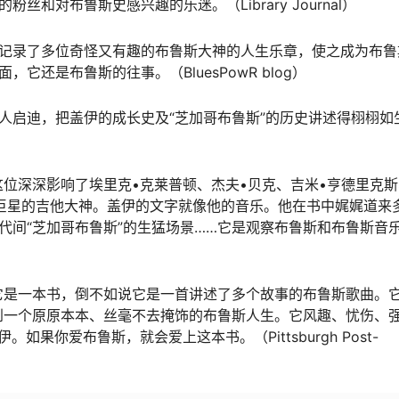
和对布鲁斯史感兴趣的乐迷。（Library Journal）
地记录了多位奇怪又有趣的布鲁斯大神的人生乐章，使之成为布鲁
还是布鲁斯的往事。（BluesPowR blog）
人启迪，把盖伊的成长史及“芝加哥布鲁斯”的历史讲述得栩栩如
位深深影响了埃里克•克莱普顿、杰夫•贝克、吉米•亨德里克
摇滚巨星的吉他大神。盖伊的文字就像他的音乐。他在书中娓娓道来
0年代间“芝加哥布鲁斯”的生猛场景……它是观察布鲁斯和布鲁斯音
它是一本书，倒不如说它是一首讲述了多个故事的布鲁斯歌曲。
到一个原原本本、丝毫不去掩饰的布鲁斯人生。它风趣、忧伤、
果你爱布鲁斯，就会爱上这本书。（Pittsburgh Post-