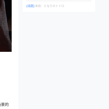
[话题]
来自：
となりのトトロ
场景的