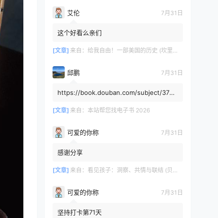
艾伦
7月31日
这个好看么亲们
[文章]
来自：
给我自由！一部美国的历史 (坎里克·方纳／埃里克·方纳) (mobi+azw3+epub)
邱鹏
7月31日
https://book.douban.com/subject/3725
8991/，人类还有希望吗
[文章]
来自：
本站帮您找电子书 2026
可爱的你称
7月31日
感谢分享
[文章]
来自：
看见孩子：洞察、共情与联结 (贝姬·肯尼迪) (mobi,azw3,epub)
可爱的你称
7月31日
坚持打卡第71天