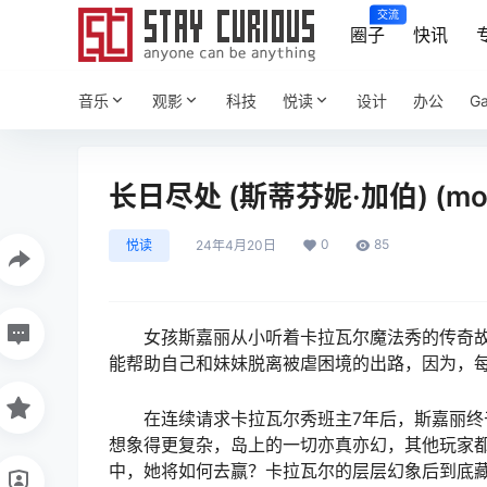
交流
圈子
快讯
音乐
观影
科技
悦读
设计
办公
G
长日尽处 (斯蒂芬妮·加伯) (mob
0
85
悦读
24年4月20日
女孩斯嘉丽从小听着卡拉瓦尔魔法秀的传奇
能帮助自己和妹妹脱离被虐困境的出路，因为，
在连续请求卡拉瓦尔秀班主7年后，斯嘉丽
想象得更复杂，岛上的一切亦真亦幻，其他玩家
中，她将如何去赢？卡拉瓦尔的层层幻象后到底