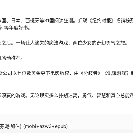
国、日本、西班牙等31国阅读狂潮。蝉联《纽约时报》畅销榜
》等年度好书。
赴之后。一场让人迷失的魔法游戏，两位少女的奇幻勇气之旅。
帆感动推荐。
斯公司以七位数美金夺下电影版权，由《分歧者》《饥饿游戏》
必须赢的游戏。无论现实多么扑朔迷离，勇气、智慧和真心总能
妮·加伯) (mobi+azw3+epub)