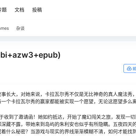
专题
文档
投稿
ames
杂谈
i+azw3+epub)
故事长大，对她来说，卡拉瓦尔秀不仅是无比神奇的真人魔法秀
每一个卡拉瓦尔秀的赢家都能被实现一个愿望，无论这愿望多么
终于收到了邀请函！她如约抵达，开始了魔幻闯关之旅，发现一切
都深藏不露，带她来到岛屿的朱利安也似乎有所隐瞒。五夜四天
藏着什么秘密？当游戏与现实的界线渐渐模糊不清，如何才能找