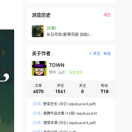
浏览历史
清空
[文章]
长日尽处(斯蒂芬妮·加伯)
(mobi+azw3+epub
关于作者
关注
私信
TOWN
博导
Lv7
铂金会员
文章
评论
关注
粉丝
4070
1561
0
718
[文章]
野蛮生长 (冯仑) (epub,azw3,pdf)
[文章]
跳舞作品合集 (13部) (epub,azw3)
[文章]
理想丰满 (冯仑) (epub,azw3,pdf)