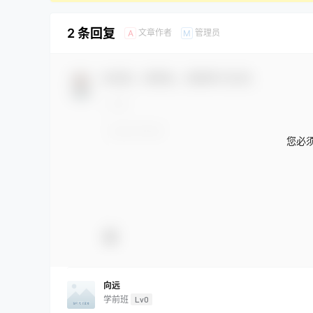
2 条回复
文章作者
管理员
A
M
欢迎您，新朋友，感谢参与互动！
您必
向远
学前班
Lv0