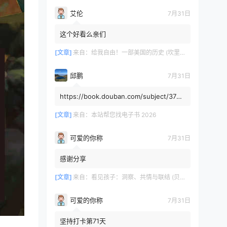
艾伦
7月31日
这个好看么亲们
[文章]
来自：
给我自由！一部美国的历史 (坎里克·方纳／埃里克·方纳) (mobi+azw3+epub)
邱鹏
7月31日
https://book.douban.com/subject/3725
8991/，人类还有希望吗
[文章]
来自：
本站帮您找电子书 2026
可爱的你称
7月31日
感谢分享
[文章]
来自：
看见孩子：洞察、共情与联结 (贝姬·肯尼迪) (mobi,azw3,epub)
可爱的你称
7月31日
坚持打卡第71天