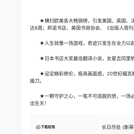
★横扫欧美各大畅销榜，引发美国、英国、法
达8周；邦诺书店、美国书商协会、《出版人周刊
★人生就像一场游戏，奇迹只发生在全力以
★日本书店大奖最佳翻译小说，女星吉冈里
★设定精彩绝伦，极具画面感，20世纪福克
操刀。
★一颗守护之心，一笔不可逃脱的债，一场
出生天！
长日尽处 (斯蒂芬
下载权限