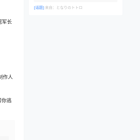
[话题]
来自：
となりのトトロ
冠军长
制作人
帮你逃