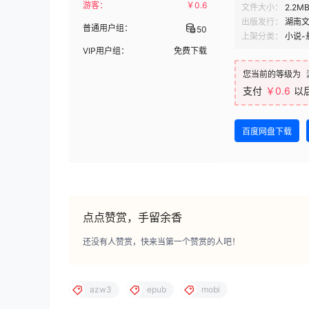
游客：
￥
0.6
文件大小：
2.2M
出版发行：
湖南
普通用户组：
50
上架分类：
小说-
VIP用户组：
免费下载
您当前的等级为
支付
￥0.6
以
百度网盘下载
点点赞赏，手留余香
还没有人赞赏，快来当第一个赞赏的人吧！
azw3
epub
mobi