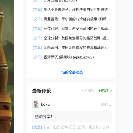
[文章]
岁月凶猛 (冯仑) (pdf)
[文章]
生活不是掷骰子：理性决策的贝叶斯思维
(刘雪峰) (epub,azw3)
[文章]
商业冒险：华尔街的12个经典故事 (约翰·布
鲁克斯) (epub,azw3,pdf)
[文章]
穿过针眼：财富、西罗马帝国的衰亡和基
督教会的形成，350~550年 (彼得·布朗)
[文章]
全球分裂：美国统治世界的经济战略 (迈克
(epub,azw3,pdf)
尔·赫德森) (pdf)
[文章]
金融帝国：美国金融霸权的来源和基础 (迈
克尔·赫德森) (epub,azw3,pdf)
[文章]
宦海浮沉 (梁州牧) (epub,azw3)
Ta的全部动态
最新评论
PREV
NEXT
koku
8月1日
感谢分享！
[文章]
来自：
石窟史诗 安岳 (王南／袁进钊) (pdf)