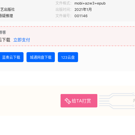
B
文件格式：
mobi+azw3+epub
文艺出版社
出版时间：
2021年1月
悬疑推理
文件编号：
001146
游客
后下载
立即支付
蓝奏云下载
城通网盘下载
123云盘
给TA打赏