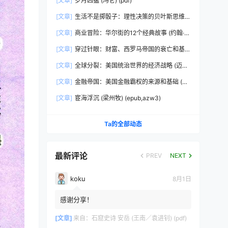
[文章]
岁月凶猛 (冯仑) (pdf)
[文章]
生活不是掷骰子：理性决策的贝叶斯思维
(刘雪峰) (epub,azw3)
[文章]
商业冒险：华尔街的12个经典故事 (约翰·布
鲁克斯) (epub,azw3,pdf)
[文章]
穿过针眼：财富、西罗马帝国的衰亡和基
督教会的形成，350~550年 (彼得·布朗)
[文章]
全球分裂：美国统治世界的经济战略 (迈克
(epub,azw3,pdf)
尔·赫德森) (pdf)
[文章]
金融帝国：美国金融霸权的来源和基础 (迈
克尔·赫德森) (epub,azw3,pdf)
[文章]
宦海浮沉 (梁州牧) (epub,azw3)
Ta的全部动态
最新评论
PREV
NEXT
koku
8月1日
感谢分享！
[文章]
来自：
石窟史诗 安岳 (王南／袁进钊) (pdf)