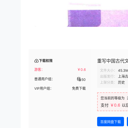
重写中国古代文献 
下载权限
游客：
￥
0.6
文件大小：
45.3
出版发行：
上海
普通用户组：
50
上架分类：
历史
VIP用户组：
免费下载
您当前的等级为
支付
￥0.6
以
百度网盘下载