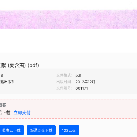
(夏含夷) (pdf)
MB
文件格式：
pdf
古籍出版社
出版时间：
2012年12月
文件编号：
001171
游客
后下载
立即支付
蓝奏云下载
城通网盘下载
123云盘