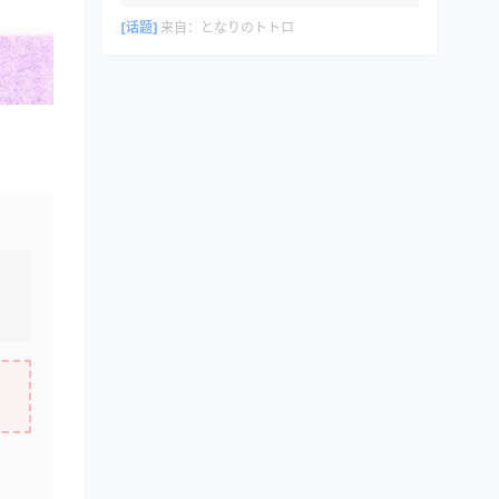
[话题]
来自：
となりのトトロ