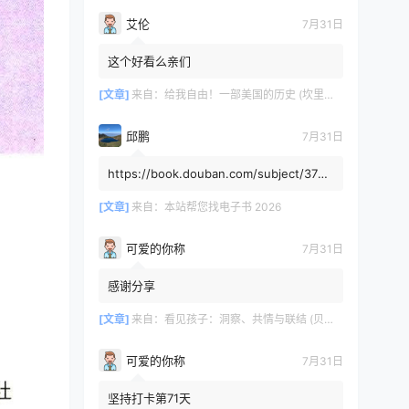
艾伦
7月31日
这个好看么亲们
[文章]
来自：
给我自由！一部美国的历史 (坎里克·方纳／埃里克·方纳) (mobi+azw3+epub)
邱鹏
7月31日
https://book.douban.com/subject/3725
8991/，人类还有希望吗
[文章]
来自：
本站帮您找电子书 2026
可爱的你称
7月31日
感谢分享
[文章]
来自：
看见孩子：洞察、共情与联结 (贝姬·肯尼迪) (mobi,azw3,epub)
可爱的你称
7月31日
坚持打卡第71天