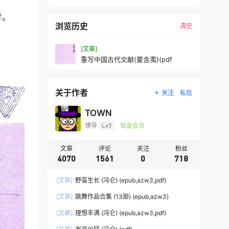
考。
浏览历史
清空
[文章]
重写中国古代文献(夏含夷)(pdf
关于作者
关注
私信
TOWN
博导
Lv7
铂金会员
文章
评论
关注
粉丝
4070
1561
0
718
[文章]
野蛮生长 (冯仑) (epub,azw3,pdf)
[文章]
跳舞作品合集 (13部) (epub,azw3)
[文章]
理想丰满 (冯仑) (epub,azw3,pdf)