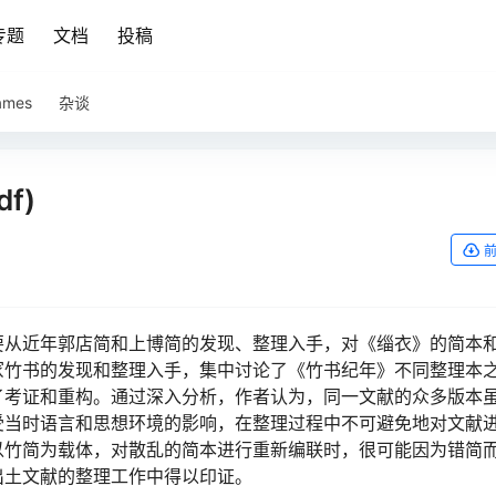
专题
文档
投稿
ames
杂谈
f)
要从近年郭店简和上博简的发现、整理入手，对《缁衣》的简本
冢竹书的发现和整理入手，集中讨论了《竹书纪年》不同整理本
了考证和重构。通过深入分析，作者认为，同一文献的众多版本
受当时语言和思想环境的影响，在整理过程中不可避免地对文献
以竹简为载体，对散乱的简本进行重新编联时，很可能因为错简
出土文献的整理工作中得以印证。