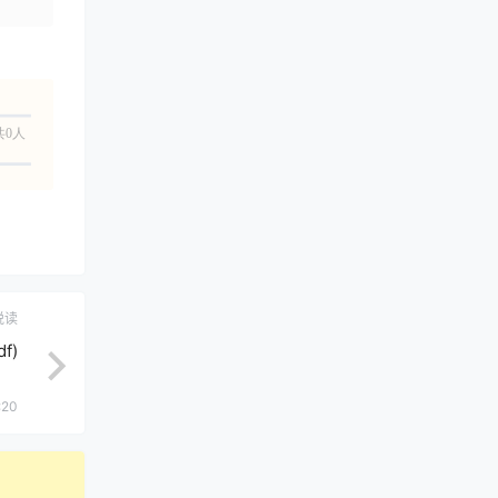
共0人
悦读
f)
:20