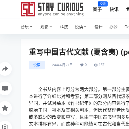
交流
圈子
快讯
音乐
观影
科技
悦读
设计
办公
G
重写中国古代文献 (夏含夷) (pd
0
157
悦读
24年4月27日
全书从内容上可分为两大部分。第一部分主
本进行了详细比对和考索；第二部分则从晋代汲
异同，并试对墓本《竹书纪年》的部分内容进行
脱胎于同一祖本及其相关副本，但历代整理者因
或多或少的改变和重写，且由于中国古书早期多
文本排序有异，而这种种可能皆可在古代和当代