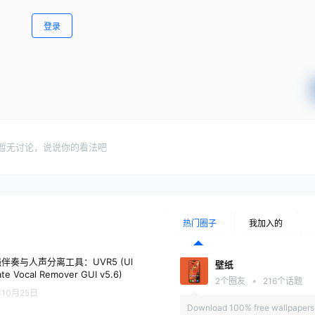
登录
暂无讨论，说说你的看法吧
热门圈子
我加入的
伴奏与人声分离工具：UVR5 (Ul
壁纸
ate Vocal Remover GUI v5.6)
•
2
个圈友
216
个话题
年10月25日
Download 100% free wallpapers 