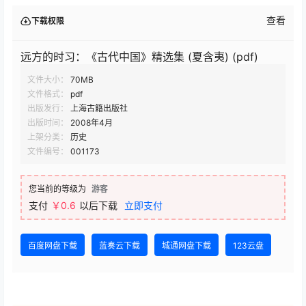
查看
下载权限
远方的时习：《古代中国》精选集 (夏含夷) (pdf)
文件大小：
70MB
文件格式：
pdf
出版发行：
上海古籍出版社
出版时间：
2008年4月
上架分类：
历史
文件编号：
001173
您当前的等级为
游客
支付
￥0.6
以后下载
立即支付
百度网盘下载
蓝奏云下载
城通网盘下载
123云盘