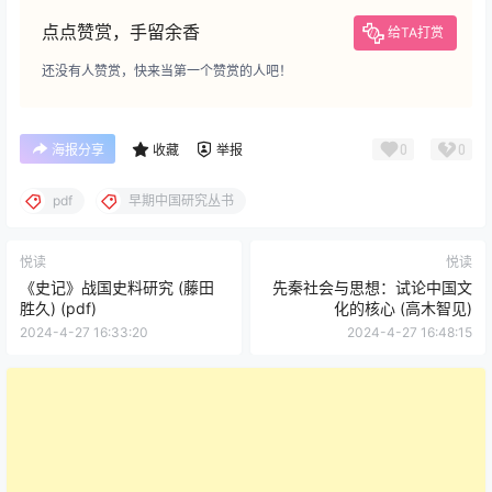
点点赞赏，手留余香
给TA打赏
还没有人赞赏，快来当第一个赞赏的人吧！
0
0
海报分享
收藏
举报
pdf
早期中国研究丛书
悦读
悦读
《史记》战国史料研究 (藤田
先秦社会与思想：试论中国文
胜久) (pdf)
化的核心 (高木智见)
2024-4-27 16:33:20
2024-4-27 16:48:15