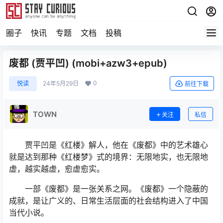
圈子
快讯
专题
文档
投稿
废都 (贾平凹) (mobi+azw3+epub)
0
悦读
24年5月29日
前往下载
TOWN
关注
私信
贾平凹是《红楼》解人，他在《废都》中的艺术雄心
就是达到那种《红楼梦》式的境界：无限地实，也无限地
虚，越实越虚，愈虚愈实。
一部《废都》是一张关系之网。《废都》一个隐蔽的
成就，是让广义的、日常生活层面的社会结构进入了中国
当代小说。