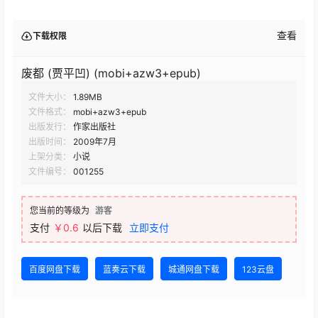
查看
下载权限
废都 (贾平凹) (mobi+azw3+epub)
文件大小：
1.89MB
文件格式：
mobi+azw3+epub
出版发行：
作家出版社
出版时间：
2009年7月
上架分类：
小说
文件编号：
001255
您当前的等级为
游客
支付
￥0.6
以后下载
立即支付
百度网盘下载
蓝奏云下载
城通网盘下载
123云盘