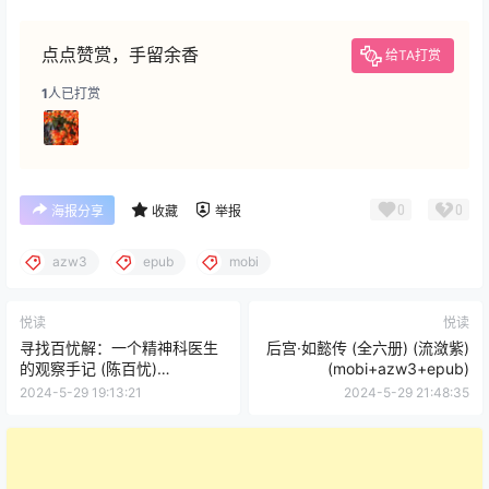
点点赞赏，手留余香
给TA打赏
1
人已打赏
0
0
海报分享
收藏
举报
azw3
epub
mobi
悦读
悦读
寻找百忧解：一个精神科医生
后宫·如懿传 (全六册) (流潋紫)
的观察手记 (陈百忧)
(mobi+azw3+epub)
(mobi+azw3+epub)
2024-5-29 19:13:21
2024-5-29 21:48:35