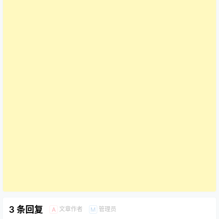
3 条回复
文章作者
管理员
A
M