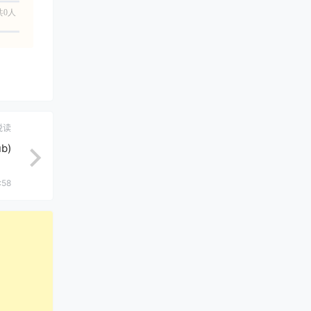
共0人
悦读
b)
:58