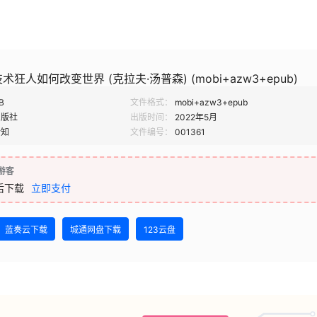
狂人如何改变世界 (克拉夫·汤普森) (mobi+azw3+epub)
B
文件格式：
mobi+azw3+epub
出版社
出版时间：
2022年5月
新知
文件编号：
001361
游客
后下载
立即支付
蓝奏云下载
城通网盘下载
123云盘