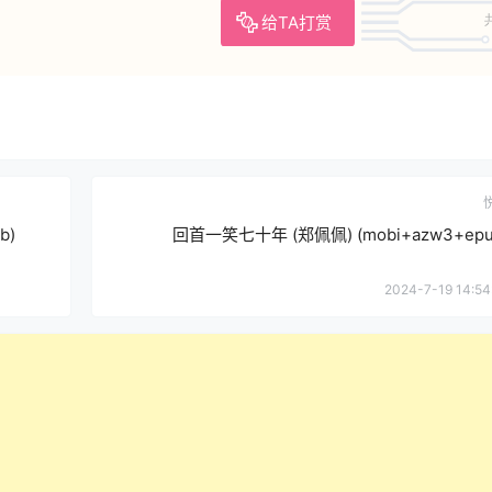
给TA打赏
b)
回首一笑七十年 (郑佩佩) (mobi+azw3+epu
2024-7-19 14:54