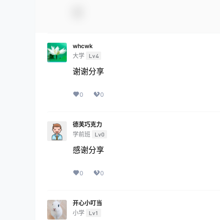
whcwk
大学
Lv4
谢谢分享
0
0
德芙巧克力
学前班
Lv0
感谢分享
0
0
开心小叮当
小学
Lv1