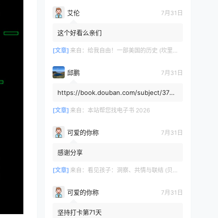
艾伦
7月31日
这个好看么亲们
[文章]
来自：
给我自由！一部美国的历史 (坎里克·方纳／埃里克·方纳) (mobi+azw3+epub)
邱鹏
7月31日
https://book.douban.com/subject/3725
8991/，人类还有希望吗
[文章]
来自：
本站帮您找电子书 2026
可爱的你称
7月31日
感谢分享
[文章]
来自：
看见孩子：洞察、共情与联结 (贝姬·肯尼迪) (mobi,azw3,epub)
可爱的你称
7月31日
坚持打卡第71天