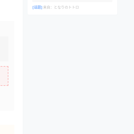
[话题]
来自：
となりのトトロ