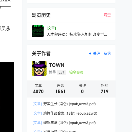
质——
浏览历史
清空
序员永
[文章]
天才程序员：技术狂人如何改变世界
(克拉夫·汤普森)(mobi+azw3+epub
关于作者
关注
私信
TOWN
博导
Lv7
铂金会员
文章
评论
关注
粉丝
4070
1561
0
719
[文章]
野蛮生长 (冯仑) (epub,azw3,pdf)
[文章]
跳舞作品合集 (13部) (epub,azw3)
[文章]
理想丰满 (冯仑) (epub,azw3,pdf)