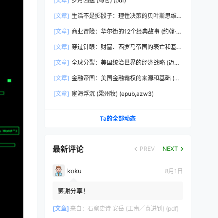
[文章]
岁月凶猛 (冯仑) (pdf)
[文章]
生活不是掷骰子：理性决策的贝叶斯思维
(刘雪峰) (epub,azw3)
[文章]
商业冒险：华尔街的12个经典故事 (约翰·布
鲁克斯) (epub,azw3,pdf)
[文章]
穿过针眼：财富、西罗马帝国的衰亡和基
督教会的形成，350~550年 (彼得·布朗)
[文章]
全球分裂：美国统治世界的经济战略 (迈克
(epub,azw3,pdf)
尔·赫德森) (pdf)
[文章]
金融帝国：美国金融霸权的来源和基础 (迈
克尔·赫德森) (epub,azw3,pdf)
[文章]
宦海浮沉 (梁州牧) (epub,azw3)
Ta的全部动态
最新评论
PREV
NEXT
koku
8月1日
感谢分享！
[文章]
来自：
石窟史诗 安岳 (王南／袁进钊) (pdf)