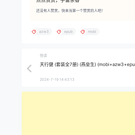
点点赞赏，手留余香
还没有人赞赏，快来当第一个赞赏的人吧！
azw3
epub
mobi
悦读
天行健 (套装全7册) (燕垒生) (mobi+azw3+epu
2024-7-19 14:43:13