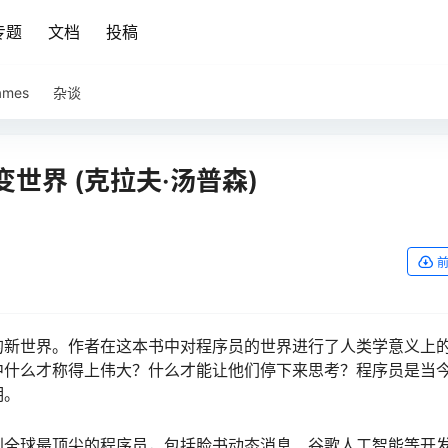
专题
文档
投稿
ames
杂谈
世界 (克拉夫·汤普森)
的新世界。作者在这本书中对程序员的世界进行了人类学意义上
中什么才称得上伟大？什么才能让他们停下来思考？程序员是当
明。
到全球最顶尖的程序员，包括脸书动态消息、谷歌人工智能等开