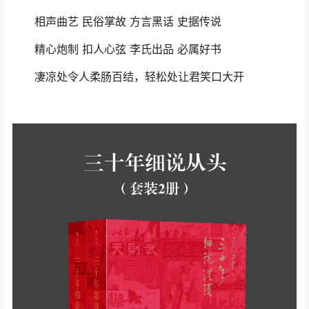
相声曲艺 民俗掌故 方言黑话 史据传说
精心炮制 扣人心弦 李氏出品 必属好书
凄凉处令人柔肠百结，轻松处让君笑口大开