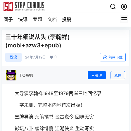
圈子
快讯
专题
文档
投稿
三十年细说从头 (李翰祥)
(mobi+azw3+epub)
0
悦读
24年7月19日
前往下载
TOWN
关注
私信
大导演李翰祥1948至1979两岸三地回忆录
一字未删，完整本内地首次出版！
皇牌导演 亲笔撰书 谈古说今 回味无穷
影坛八卦 缠绵悱恻 江湖侠义 生动写实