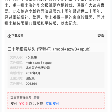
出，甫一推出海外华文报纸便竞相转载，深得广大读者喜
爱。此次恰逢李翰祥导演诞辰九十周年暨逝世二十周年，
经过重新增补、整理，附上难得一见的家庭珍藏照，同时
推出精装限量典藏版和平装版，以表纪念。
查看
下载权限
三十年细说从头 (李翰祥) (mobi+azw3+epub)
文件大小：
40.2MB
文件格式：
mobi+azw3+epub
出版发行：
北京联合出版公司
出版时间：
2017年1月
上架分类：
回忆录
文件编号：
001364
您当前的等级为
游客
支付
￥0.6
以后下载
立即支付