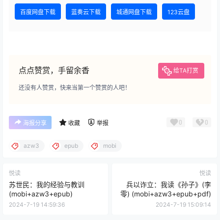
百度网盘下载
蓝奏云下载
城通网盘下载
123云盘
点点赞赏，手留余香
给TA打赏
还没有人赞赏，快来当第一个赞赏的人吧！
0
0
海报分享
收藏
举报
azw3
epub
mobi
悦读
悦读
苏世民：我的经验与教训
兵以诈立：我读《孙子》(李
(mobi+azw3+epub)
零) (mobi+azw3+epub+pdf)
2024-7-19 14:59:36
2024-7-19 15:09:14