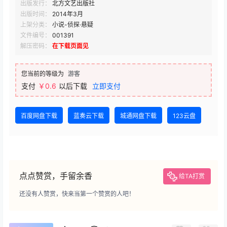
出版发行：
北方文艺出版社
出版时间：
2014年3月
上架分类：
小说-侦探·悬疑
文件编号：
001391
解压密码：
在下载页面见
您当前的等级为
游客
支付
￥0.6
以后下载
立即支付
百度网盘下载
蓝奏云下载
城通网盘下载
123云盘
点点赞赏，手留余香
给TA打赏
还没有人赞赏，快来当第一个赞赏的人吧！