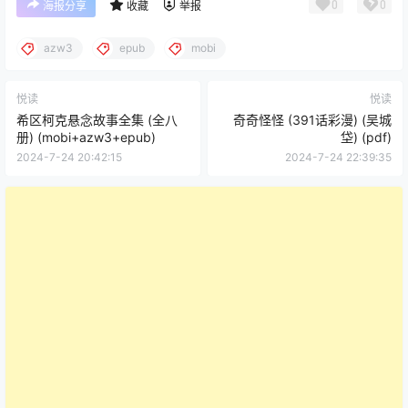
0
0
海报分享
收藏
举报
azw3
epub
mobi
悦读
悦读
希区柯克悬念故事全集 (全八
奇奇怪怪 (391话彩漫) (吴城
册) (mobi+azw3+epub)
垈) (pdf)
2024-7-24 20:42:15
2024-7-24 22:39:35