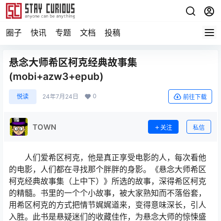
圈子
快讯
专题
文档
投稿
悬念大师希区柯克经典故事集
(mobi+azw3+epub)
0
悦读
24年7月24日
前往下载
TOWN
关注
私信
人们爱希区柯克，他是真正享受电影的人，每次看他
的电影，人们都在寻找那个胖胖的身影。《悬念大师希区
柯克经典故事集（上中下）》所选的故事，深得希区柯克
的精髓。书里的一个个小故事，被大家熟知而不落俗套，
用希区柯克的方式把情节娓娓道来，变得意味深长，引人
入胜。此书是悬疑迷们的收藏佳作，为悬念大师的惊悚盛