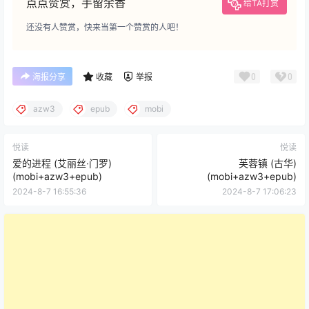
点点赞赏，手留余香
给TA打赏
还没有人赞赏，快来当第一个赞赏的人吧！
0
0
海报分享
收藏
举报
azw3
epub
mobi
悦读
悦读
爱的进程 (艾丽丝·门罗)
芙蓉镇 (古华)
(mobi+azw3+epub)
(mobi+azw3+epub)
2024-8-7 16:55:36
2024-8-7 17:06:23