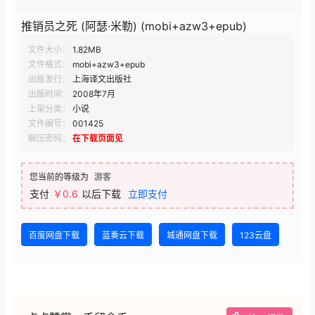
推销员之死 (阿瑟·米勒) (mobi+azw3+epub)
文件大小：
1.82MB
文件格式：
mobi+azw3+epub
出版发行：
上海译文出版社
出版时间：
2008年7月
上架分类：
小说
文件编号：
001425
解压密码：
在下载页面见
您当前的等级为
游客
支付
￥0.6
以后下载
立即支付
百度网盘下载
蓝奏云下载
城通网盘下载
123云盘