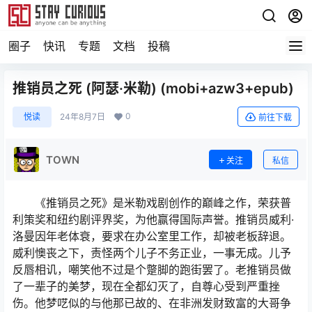
圈子
快讯
专题
文档
投稿
推销员之死 (阿瑟·米勒) (mobi+azw3+epub)
0
悦读
24年8月7日
前往下载
TOWN
关注
私信
《推销员之死》是米勒戏剧创作的巅峰之作，荣获普
利策奖和纽约剧评界奖，为他赢得国际声誉。推销员威利·
洛曼因年老体衰，要求在办公室里工作，却被老板辞退。
威利懊丧之下，责怪两个儿子不务正业，一事无成。儿予
反唇相讥，嘲笑他不过是个蹩脚的跑街罢了。老推销员做
了一辈子的美梦，现在全都幻灭了，自尊心受到严重挫
伤。他梦呓似的与他那已故的、在非洲发财致富的大哥争