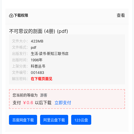
查看
下载权限
不可思议的剖面 (4册) (pdf)
文件大小：
423MB
文件格式：
pdf
出版发行：
生活·读书·新知三联书店
出版时间：
1996年
上架分类：
科普丛书
文件编号：
001483
解压密码：
在下载页面见
您当前的等级为
游客
支付
￥0.6
以后下载
立即支付
百度网盘下载
阿里云盘下载
123云盘