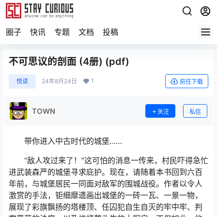
圈子
快讯
专题
文档
投稿
不可思议的剖面 (4册) (pdf)
1
悦读
24年8月24日
前往下载
TOWN
关注
私信
带你进入中古时代的城堡……
“敌人攻过来了！”这可怕的消息一传来，村民吓得急忙
进武装森严的城堡寻求庇护。现在，请随着本书回到六百
年前，与城堡居民一同面对敌军的围城战役。作者以令人
激赏的手法，钜细靡遗画出城堡的一砖一瓦、一景一物，
展现了彩旗飘扬的塔楼顶、任囚犯自生自灭的牢中牢、判