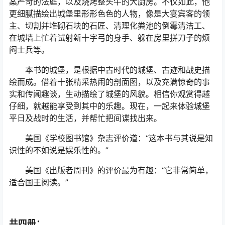
案严苛的法庭，以及烧烤整头牛的大厨房。不仅如此，他
更细腻描绘出城堡里形形色色的人物，像是大宴宾客的领
主、切割并堆砌石块的石匠、清理化粪池的倒霉清洁工、
在城墙上忙着试射新十字弓的身手、躲在房里拼刀子的烦
闷士兵等。
本书的城堡，是根据中古时代的城堡、古迹和战史描
绘而成。借着十张精采热闹的剖面图，以及充满惊奇的事
实和传闻趣谈，生动描绘了城堡的风貌。相信你观赏得越
仔细，就越能享受到其中的乐趣。现在，一起来体验城堡
平日及战时的生活，并帮忙把间谍找出来。
美国《学校图书馆》杂志评价道：“这本书与其说是知
识性的不如说是娱乐性的。”
美国《出版者周刊》的评价最为有趣：“它非常简单，
适合国王阅读。”
共四册：