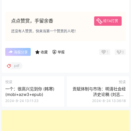
点点赞赏，手留余香
给TA打赏
还没有人赞赏，快来当第一个赞赏的人吧！
1
0
海报分享
收藏
举报
pdf
悦读
悦读
一个：很高兴见到你 (韩寒)
贡赋体制与市场：明清社会经
(mobi+azw3+epub)
济史论稿 (刘志伟)
(mobi+azw3+epub)
2024-8-24 13:11:23
2024-8-24 13:36:18