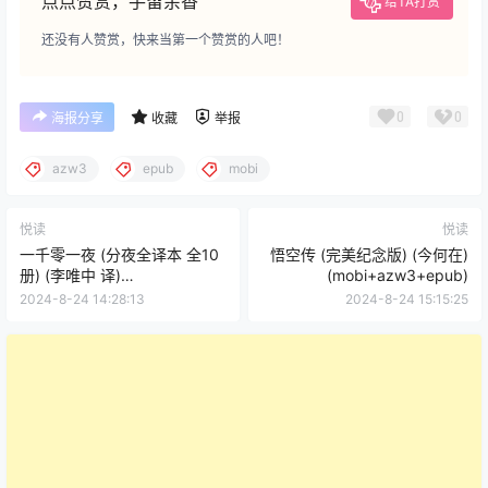
点点赞赏，手留余香
给TA打赏
还没有人赞赏，快来当第一个赞赏的人吧！
0
0
海报分享
收藏
举报
azw3
epub
mobi
悦读
悦读
一千零一夜 (分夜全译本 全10
悟空传 (完美纪念版) (今何在)
册) (李唯中 译)
(mobi+azw3+epub)
(mobi+azw3+epub)
2024-8-24 14:28:13
2024-8-24 15:15:25