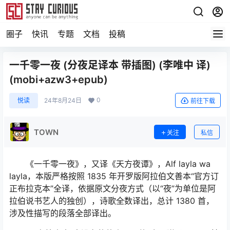
圈子
快讯
专题
文档
投稿
一千零一夜 (分夜足译本 带插图) (李唯中 译)
(mobi+azw3+epub)
0
悦读
24年8月24日
前往下载
TOWN
关注
私信
《一千零一夜》，又译《天方夜谭》，Alf layla wa
layla，本版严格按照 1835 年开罗版阿拉伯文善本“官方订
正布拉克本”全译，依据原文分夜方式（以“夜”为单位是阿
拉伯说书艺人的独创），诗歌全数译出，总计 1380 首，
涉及性描写的段落全部译出。