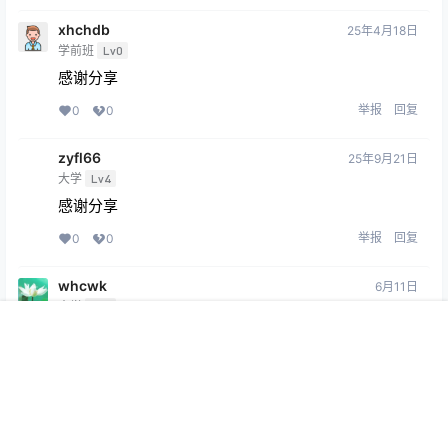
xhchdb
25年4月18日
学前班
Lv0
感谢分享
举报
回复
0
0
zyfl66
25年9月21日
大学
Lv4
感谢分享
举报
回复
0
0
whcwk
6月11日
大学
Lv4
感谢分享
首页
专题
认证
搜索
菜单
我的
举报
回复
0
0
Copyright © 2026
Stay Curious