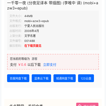
一千零一夜 (分夜足译本 带插图) (李唯中 译) (mobi+a
zw3+epub)
文件大小：
44MB
文件格式：
mobi+azw3+epub
出版发行：
宁夏人民出版社
出版时间：
2006年4月
上架分类：
文学名著
文件编号：
001488
解压密码：
在下载页面见
您当前的等级为
游客
支付
￥0.6
以后下载
立即支付
百度网盘下载
蓝奏云下载
城通网盘下载
123云盘