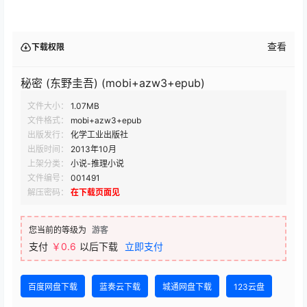
查看
下载权限
秘密 (东野圭吾) (mobi+azw3+epub)
文件大小：
1.07MB
文件格式：
mobi+azw3+epub
出版发行：
化学工业出版社
出版时间：
2013年10月
上架分类：
小说-推理小说
文件编号：
001491
解压密码：
在下载页面见
您当前的等级为
游客
支付
￥0.6
以后下载
立即支付
百度网盘下载
蓝奏云下载
城通网盘下载
123云盘