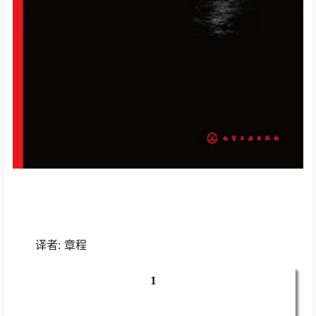
译者: 章程