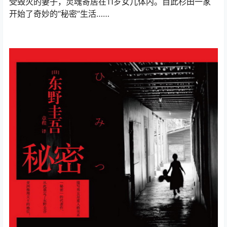
受毁灭的妻子，灵魂寄居在11岁女儿体内。自此杉田一家
开始了奇妙的“秘密”生活……