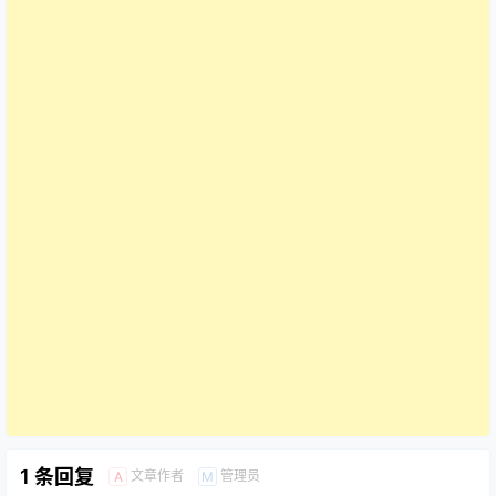
1 条回复
文章作者
管理员
A
M