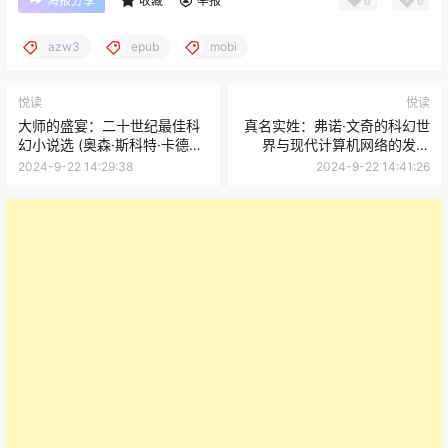
海报分享
收藏
举报
azw3
epub
mobi
悦读
悦读
大师的盛宴：二十世纪最佳科
真名实姓：弗诺·文奇的科幻世
幻小说选 (奥森·斯科特·卡德／
界与现代计算机网络的发展
詹姆斯·帕特里克·凯利)
(弗诺·文奇)
2024-9-22 14:29:38
2024-9-22 14:41:26
(mobi+azw3+epub)
(mobi+azw3+epub)