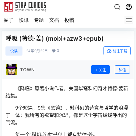
圈子
快讯
专题
文档
投稿
呼吸 (特德·姜) (mobi+azw3+epub)
0
悦读
24年9月22日
前往下载
TOWN
关注
私信
《降临》原著小说作者，美国华裔科幻奇才特德·姜新
结集。
9个短篇，9集《黑镜》，融科幻的诗意与哲学的浪漫
于一体：我所有的欲望和沉思，都是这个宇宙缓缓呼出的
气流。
每一个“科幻必读”书单上都有特德·姜。