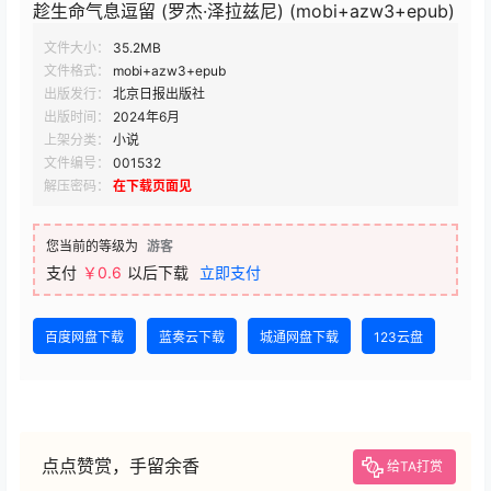
趁生命气息逗留 (罗杰·泽拉兹尼) (mobi+azw3+epub)
文件大小：
35.2MB
文件格式：
mobi+azw3+epub
出版发行：
北京日报出版社
出版时间：
2024年6月
上架分类：
小说
文件编号：
001532
解压密码：
在下载页面见
您当前的等级为
游客
支付
￥0.6
以后下载
立即支付
百度网盘下载
蓝奏云下载
城通网盘下载
123云盘
点点赞赏，手留余香
给TA打赏