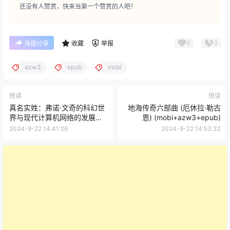
还没有人赞赏，快来当第一个赞赏的人吧！
0
0
海报分享
收藏
举报
azw3
epub
mobi
悦读
悦读
真名实姓：弗诺·文奇的科幻世
地海传奇六部曲 (厄休拉·勒古
界与现代计算机网络的发展
恩) (mobi+azw3+epub)
(弗诺·文奇)
2024-9-22 14:41:26
2024-9-22 14:53:32
(mobi+azw3+epub)