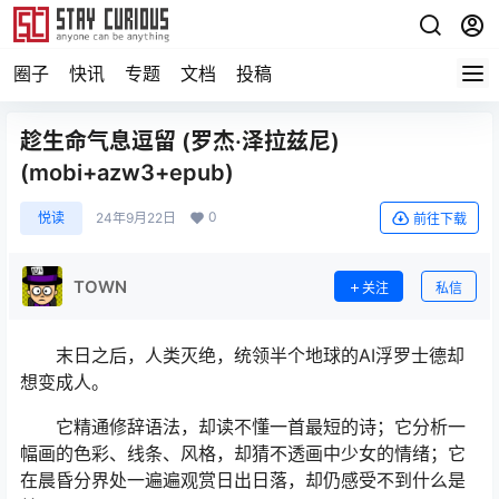
圈子
快讯
专题
文档
投稿
趁生命气息逗留 (罗杰·泽拉兹尼)
(mobi+azw3+epub)
0
悦读
24年9月22日
前往下载
TOWN
关注
私信
末日之后，人类灭绝，统领半个地球的AI浮罗士德却
想变成人。
它精通修辞语法，却读不懂一首最短的诗；它分析一
幅画的色彩、线条、风格，却猜不透画中少女的情绪；它
在晨昏分界处一遍遍观赏日出日落，却仍感受不到什么是