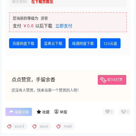
解压密码：
在下载页面见
您当前的等级为
游客
支付
￥0.6
以后下载
立即支付
百度网盘下载
蓝奏云下载
城通网盘下载
123云盘
点点赞赏，手留余香
给TA打赏
还没有人赞赏，快来当第一个赞赏的人吧！
0
0
海报分享
收藏
举报
azw3
epub
mobi