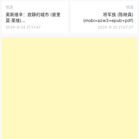
悦读
悦读
奥斯维辛：寂静的城市 (普里
将军族 (陈映真)
莫·莱维)
(mobi+azw3+epub+pdf)
(mobi+azw3+epub+pdf)
2024-9-24 21:11:47
2024-9-25 21:07:37