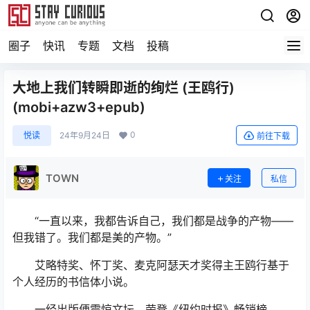
圈子
快讯
专题
文档
投稿
大地上我们转瞬即逝的绚烂 (王鸥行)
(mobi+azw3+epub)
0
悦读
24年9月24日
前往下载
TOWN
关注
私信
“一直以来，我都告诉自己，我们都是战争的产物——
但我错了。我们都是美的产物。”
艾略特奖、怀丁奖、麦克阿瑟天才奖得主王鸥行基于
个人经历的书信体小说。
一经出版便震惊文坛，荣登《纽约时报》畅销榜。