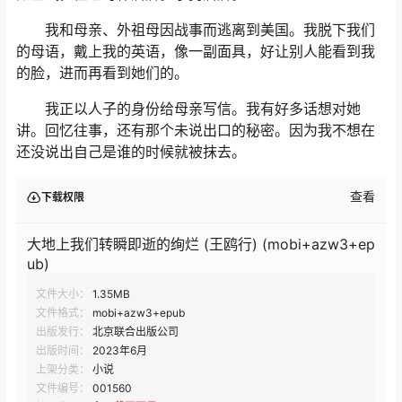
我和母亲、外祖母因战事而逃离到美国。我脱下我们
的母语，戴上我的英语，像一副面具，好让别人能看到我
的脸，进而再看到她们的。
我正以人子的身份给母亲写信。我有好多话想对她
讲。回忆往事，还有那个未说出口的秘密。因为我不想在
还没说出自己是谁的时候就被抹去。
查看
下载权限
大地上我们转瞬即逝的绚烂 (王鸥行) (mobi+azw3+ep
ub)
文件大小：
1.35MB
文件格式：
mobi+azw3+epub
出版发行：
北京联合出版公司
出版时间：
2023年6月
上架分类：
小说
文件编号：
001560