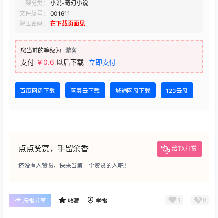
上架分类：
小说-奇幻小说
文件编号：
001611
解压密码：
在下载页面见
您当前的等级为
游客
支付
￥0.6
以后下载
立即支付
百度网盘下载
蓝奏云下载
城通网盘下载
123云盘
点点赞赏，手留余香
给TA打赏
还没有人赞赏，快来当第一个赞赏的人吧！
1
0
海报分享
收藏
举报