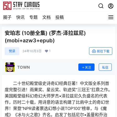
圈子
快讯
专题
文档
投稿
安珀志 (10册全集) (罗杰·泽拉兹尼)
(mobi+azw3+epub)
1
悦读
24年10月3日
前往下载
TOWN
关注
私信
二十世纪殿堂级史诗奇幻经典巨著！中文版全系列首
度完整引进！雨果奖、星云奖、轨迹奖“三冠王”扛鼎之作。
美国殿堂级科幻奇幻大师罗杰•泽拉兹尼久负盛名的代表
作，历时二十载，用诗意的语言构建了比肩中土的奇幻世
界！荣登“NPR读者票选幻想小说TOP100”榜单，与《魔
戒》《冰与火之歌》齐名。启发了包括尼尔•盖曼和乔治