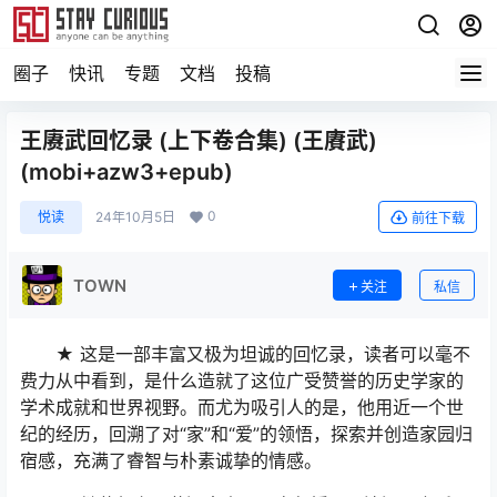
圈子
快讯
专题
文档
投稿
王赓武回忆录 (上下卷合集) (王賡武)
(mobi+azw3+epub)
0
悦读
24年10月5日
前往下载
TOWN
关注
私信
★ 这是一部丰富又极为坦诚的回忆录，读者可以毫不
费力从中看到，是什么造就了这位广受赞誉的历史学家的
学术成就和世界视野。而尤为吸引人的是，他用近一个世
纪的经历，回溯了对“家”和“爱”的领悟，探索并创造家园归
宿感，充满了睿智与朴素诚挚的情感。