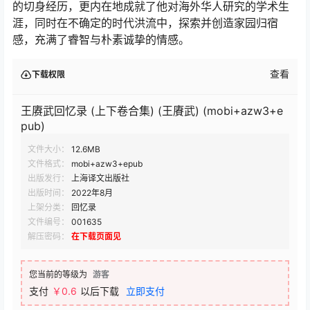
的切身经历，更内在地成就了他对海外华人研究的学术生
涯，同时在不确定的时代洪流中，探索并创造家园归宿
感，充满了睿智与朴素诚挚的情感。
查看
下载权限
王赓武回忆录 (上下卷合集) (王賡武) (mobi+azw3+e
pub)
文件大小：
12.6MB
文件格式：
mobi+azw3+epub
出版发行：
上海译文出版社
出版时间：
2022年8月
上架分类：
回忆录
文件编号：
001635
解压密码：
在下载页面见
您当前的等级为
游客
支付
￥0.6
以后下载
立即支付