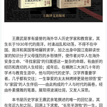
王赓武是享有盛誉的海外华人历史学家和教育家，其
生长于1930年代的南洋，时逢战乱和动荡，不得不在中
国、南洋和英国等地辗转求学，加之出身中国江南耕读世
家的知识分子父母强烈的乡愁情怀，使作者对华人在海外
安身立命、“寻找家园”的归属感这一复杂的命题，有曲折的
经历和真切的人生经验；成年后，在横跨三大洲几十年的
学术与教育生涯中，他与同时代的史学、汉学界重要学
者，几乎都有交往；一生挚爱的太太林娉婷更是他领悟“爱”
与“家园”的人生伴侣——由此构成的个人与时代的画卷，经
由朴素儒雅的笔墨，展现得波澜壮阔，又发人深思。
本书是历史学家王赓武亲笔撰述的唯一的回忆录，其
在年近九旬之际，回溯上下求索、“长年半游牧”的一生，回