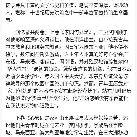
忆录兼具丰富的文学与史料价值，笔调平实深厚，谦逊动
人，堪称二十世纪历史洪流之中一部丰富而独特的生命画
卷。
回忆录共两卷。上卷《家园何处是》，王赓武回顾了
对他影响至深的父母家世，他在南洋出生，自小接受古典
中文教育和正统英文教育。因日军入侵东南亚，他不得不
辍学，数年间在街头游荡，以少年人本真的好奇心学会广
东话、马来语、客家话、闽南语，并对殖民地错综复杂的
“华人性”有了最初的领会。凭藉奇迹般的机缘，他在日本战
败前夕重拾学业、考入国立中央大学，却亲身见证父母谆
谆教导的那个故园中国终归于幻灭。然而，青年王赓武对
“家园何处是”的困惑与不安在此际渐渐抚平。站在儿时经历
为他塑造的“多重世界”交汇处，他“开始感到没有东西能挡
在我认识万物的道路上”。
下卷《心安即是家》由王赓武与太太林娉婷合著，述
说他们由青年时期在马来亚、英国求学，学成后在吉隆
坡、马来西亚、澳大利亚等地治学与生活，在三大洲移动