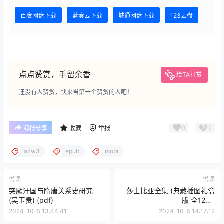
百度网盘下载
蓝奏云下载
城通网盘下载
123云盘
点点赞赏，手留余香
给TA打赏
还没有人赞赏，快来当第一个赞赏的人吧！
0
0
海报分享
收藏
举报
azw3
epub
mobi
悦读
悦读
突厥汗国与隋唐关系史研究
莎士比亚全集 (典藏插图礼盒
(吴玉贵) (pdf)
版 全12卷)
(mobi+azw3+epub)
2024-10-5 13:44:41
2024-10-5 14:17:12