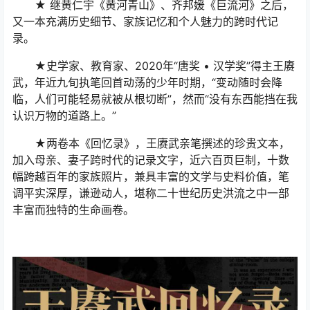
★ 继黄仁宇《黄河青山》、齐邦媛《巨流河》之后，
又一本充满历史细节、家族记忆和个人魅力的跨时代记
录。
★史学家、教育家、2020年“唐奖 • 汉学奖”得主王赓
武，年近九旬执笔回首动荡的少年时期，“变动随时会降
临，人们可能轻易就被从根切断”，然而“没有东西能挡在我
认识万物的道路上。”
★两卷本《回忆录》，王赓武亲笔撰述的珍贵文本，
加入母亲、妻子跨时代的记录文字，近六百页巨制，十数
幅跨越百年的家族照片，兼具丰富的文学与史料价值，笔
调平实深厚，谦逊动人，堪称二十世纪历史洪流之中一部
丰富而独特的生命画卷。