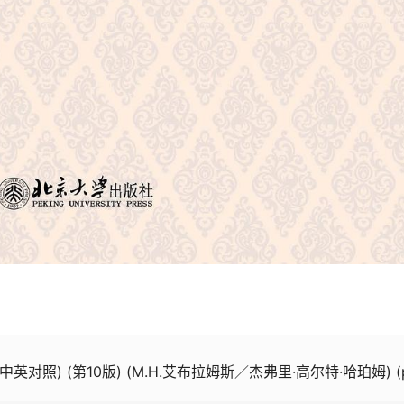
英对照) (第10版) (M.H.艾布拉姆斯／杰弗里·高尔特·哈珀姆) (