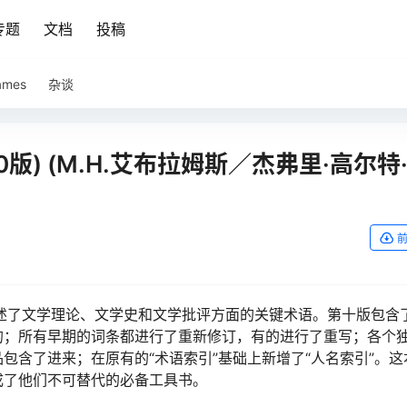
专题
文档
投稿
ames
杂谈
0版) (M.H.艾布拉姆斯／杰弗里·高尔特
概述了文学理论、文学史和文学批评方面的关键术语。第十版包含
的；所有早期的词条都进行了重新修订，有的进行了重写；各个
包含了进来；在原有的“术语索引”基础上新增了“人名索引”。这
成了他们不可替代的必备工具书。