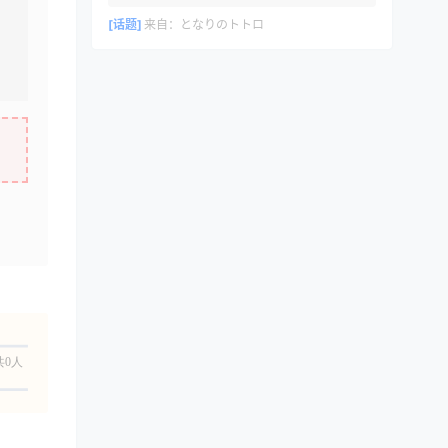
[话题]
来自：
となりのトトロ
共0人