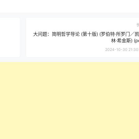
大问题：简明哲学导论 (第十版) (罗伯特·所罗门／
林·希金斯) (pd
2024-10-30 21:30