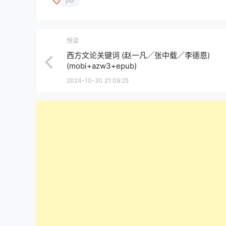
pdf
悦读
西方文论关键词 (赵一凡／张中载／李德恩)
(mobi+azw3+epub)
2024-10-30 21:09:25