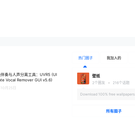
热门圈子
我加入的
伴奏与人声分离工具：UVR5 (Ul
壁纸
ate Vocal Remover GUI v5.6)
•
2
个圈友
216
个话题
年10月25日
Download 100% free wallpapers 
mobile phone screen.
所有圈子