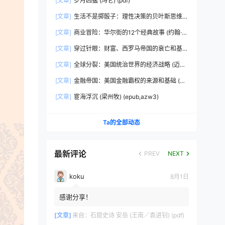
[文章]
岁月凶猛 (冯仑) (pdf)
[文章]
生活不是掷骰子：理性决策的贝叶斯思维
(刘雪峰) (epub,azw3)
[文章]
商业冒险：华尔街的12个经典故事 (约翰·布
鲁克斯) (epub,azw3,pdf)
[文章]
穿过针眼：财富、西罗马帝国的衰亡和基
督教会的形成，350~550年 (彼得·布朗)
[文章]
全球分裂：美国统治世界的经济战略 (迈克
(epub,azw3,pdf)
尔·赫德森) (pdf)
[文章]
金融帝国：美国金融霸权的来源和基础 (迈
克尔·赫德森) (epub,azw3,pdf)
[文章]
宦海浮沉 (梁州牧) (epub,azw3)
Ta的全部动态
最新评论
PREV
NEXT
koku
8月1日
感谢分享！
[文章]
来自：
石窟史诗 安岳 (王南／袁进钊) (pdf)