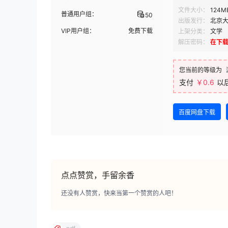
文件大小：
124M
普通用户组：
50
出版发行：
北京
VIP用户组：
免费下载
上架分类：
文学
解压密码：
在下
您当前的等级为
支付
￥0.6
以
百度网盘下载
点点赞赏，手留余香
还没有人赞赏，快来当第一个赞赏的人吧！