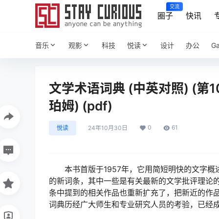
交流
圈子
快讯
音乐
观影
科技
悦读
设计
办公
G
文学术语词典 (中英对照) (第1
珀姆) (pdf)
0
61
悦读
24年10月30日
本书首版于1957年，它用简短明快的文字
的新词条，其中一些是有关最新的文学批评理论
条中提到的相关作品也重新扩充了，把新近的作品
词典历经广大师生和专业研究人员的考验，已经