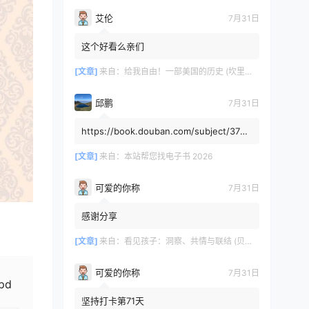
艾伦
7月31日
这个好看么亲们
[文章]
来自：
给我自由！一部美国的历史 (坎里克·方纳／埃里克·方纳) (mobi+azw3+epub)
邱鹏
7月31日
https://book.douban.com/subject/3725
8991/，人类还有希望吗
[文章]
来自：
本站帮您找电子书 2026
可爱的你称
7月31日
感谢分享
[文章]
来自：
看见孩子：洞察、共情与联结 (贝姬·肯尼迪) (mobi,azw3,epub)
可爱的你称
7月31日
pd
坚持打卡第71天