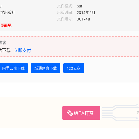
B
文件格式：
pdf
大学出版社
出版时间：
2014年2月
文件编号：
001748
载页面见
游客
后下载
立即支付
阿里云盘下载
城通网盘下载
123云盘
给TA打赏