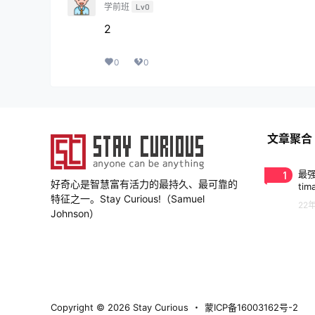
学前班
Lv0
2
0
0
文章聚合
1
最强
好奇心是智慧富有活力的最持久、最可靠的
tim
特征之一。Stay Curious!（Samuel
22
Johnson）
Copyright © 2026
Stay Curious
・
蒙ICP备16003162号-2