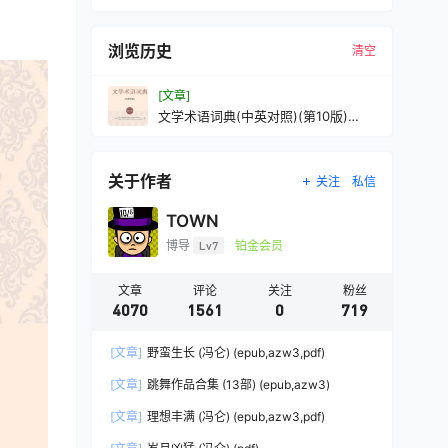
浏览历史
清空
[文章]
文学术语词典(中英对照)(第10版)
(M.H.艾布拉姆斯／杰弗里·高尔特·哈
珀姆)(pdf
关于作者
关注
私信
TOWN
博导
Lv7
铂金会员
文章
评论
关注
粉丝
4070
1561
0
719
[文章]
野蛮生长 (冯仑) (epub,azw3,pdf)
[文章]
跳舞作品合集 (13部) (epub,azw3)
[文章]
理想丰满 (冯仑) (epub,azw3,pdf)