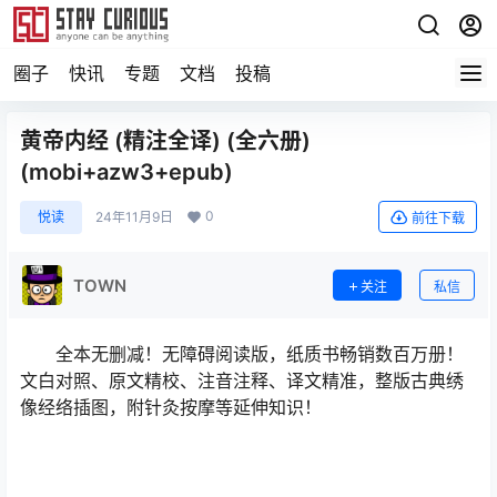
圈子
快讯
专题
文档
投稿
黄帝内经 (精注全译) (全六册)
(mobi+azw3+epub)
0
悦读
24年11月9日
前往下载
TOWN
关注
私信
全本无删减！无障碍阅读版，纸质书畅销数百万册！
文白对照、原文精校、注音注释、译文精准，整版古典绣
像经络插图，附针灸按摩等延伸知识！