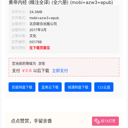
黄帝内经 (精注全译) (全六册) (mobi+azw3+epub)
文件大小：
24.3MB
文件格式：
mobi+azw3+epub
出版发行：
北京联合出版公司
出版时间：
2017年3月
上架分类：
文化
文件编号：
001768
解压密码：
在下载页面见
您当前的等级为
游客
支付
￥0.6
以后下载
立即支付
百度网盘下载
蓝奏云下载
城通网盘下载
123云盘
点点赞赏，手留余香
给TA打赏