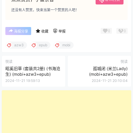
还没有人赞赏，快来当第一个赞赏的人吧！
0
0
海报分享
收藏
举报
azw3
epub
mobi
悦读
悦读
昭奚旧草 (套装共2册) (书海沧
孤城闭 (米兰Lady)
生) (mobi+azw3+epub)
(mobi+azw3+epub)
2024-11-21 19:59:13
2024-11-21 20:10:04