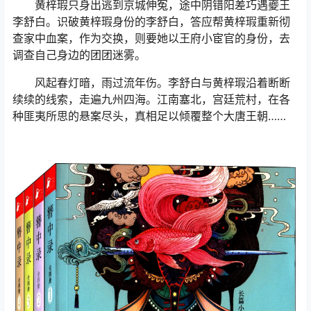
黄梓瑕只身出逃到京城伸冤，途中阴错阳差巧遇夔王
李舒白。识破黄梓瑕身份的李舒白，答应帮黄梓瑕重新彻
查家中血案，作为交换，则要她以王府小宦官的身份，去
调查自己身边的团团迷雾。
风起春灯暗，雨过流年伤。李舒白与黄梓瑕沿着断断
续续的线索，走遍九州四海。江南塞北，宫廷荒村，在各
种匪夷所思的悬案尽头，真相足以倾覆整个大唐王朝……