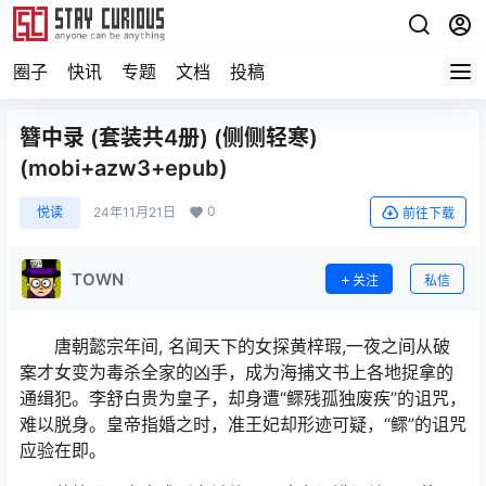
圈子
快讯
专题
文档
投稿
簪中录 (套装共4册) (侧侧轻寒)
(mobi+azw3+epub)
0
悦读
24年11月21日
前往下载
TOWN
关注
私信
唐朝懿宗年间, 名闻天下的女探黄梓瑕,一夜之间从破
案才女变为毒杀全家的凶手，成为海捕文书上各地捉拿的
通缉犯。李舒白贵为皇子，却身遭“鳏残孤独废疾”的诅咒，
难以脱身。皇帝指婚之时，准王妃却形迹可疑，“鳏”的诅咒
应验在即。