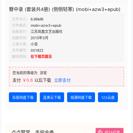
簪中录 (套装共4册) (侧侧轻寒) (mobi+azw3+epub)
文件大小：
6.96MB
文件格式：
mobi+azw3+epub
出版发行：
江苏凤凰文艺出版社
出版时间：
2015年3月
上架分类：
小说
文件编号：
001822
解压密码：
在下载页面见
您当前的等级为
游客
支付
￥0.6
以后下载
立即支付
百度网盘下载
蓝奏云下载
城通网盘下载
123云盘
点点赞赏，手留余香
给TA打赏