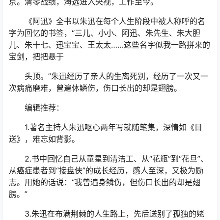
京。清零战绩，海选进入央视，工作至今。
《阿迅》全书以朱迅在每个人生阶段中被人称呼的名
字为回忆的书签，“三儿、小小、阿迅、朱先生、朱大胆
儿、朱十七、迅宝宝、王太太……这些名字似我一路拼来的
宝剑，把把悬于
头顶。”朱迅经历了亲人的生离死别，经历了一次又一
次病痛磨难，曾遍体鳞伤，伤口长出的却是翅膀。
编辑推荐：
1.著名主持人朱迅呕心两年写就随笔集，深情如《目
送》，难忘如背影。
2.书中回忆自己从童星到清洁工、从“花瓶”到“花旦”、
从癌症患者到“接盘侠”的成长经历，感人至深，又极为励
志。用她的话说：“我曾遍身鳞伤，但伤口长出的却是翅
膀。”
3.朱迅在布满荆棘的人生路上，先后送别了孤独的姥