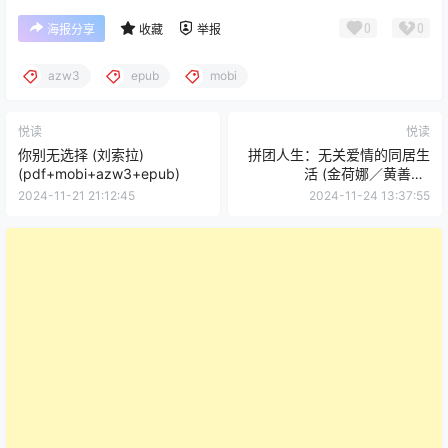
0
0
海报分享
收藏
举报
azw3
epub
mobi
悦读
悦读
你别无选择 (刘索拉)
拼团人生：无关爱情的同居生
(pdf+mobi+azw3+epub)
活 (金荷娜／黄善宇)
(mobi+azw3+epub)
2024-11-21 21:12:45
2024-11-24 13:37:55