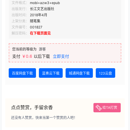
文件格式：
mobi+azw3+epub
出版发行：
长江文艺出版社
出版时间：
2018年4月
上架分类：
随笔集
文件编号：
001827
解压密码：
在下载页面见
您当前的等级为
游客
支付
￥0.6
以后下载
立即支付
百度网盘下载
蓝奏云下载
城通网盘下载
123云盘
点点赞赏，手留余香
给TA打赏
还没有人赞赏，快来当第一个赞赏的人吧！