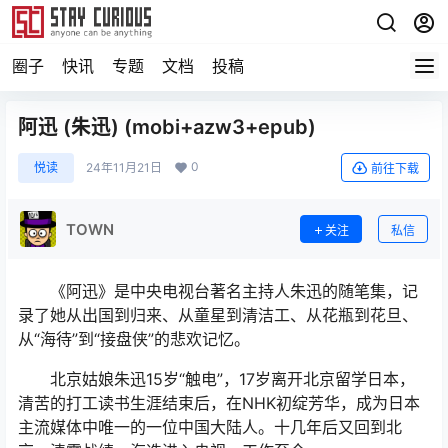
圈子
快讯
专题
文档
投稿
阿迅 (朱迅) (mobi+azw3+epub)
0
悦读
24年11月21日
前往下载
TOWN
关注
私信
《阿迅》是中央电视台著名主持人朱迅的随笔集，记
录了她从出国到归来、从童星到清洁工、从花瓶到花旦、
从“海待”到“接盘侠”的悲欢记忆。
北京姑娘朱迅15岁“触电”，17岁离开北京留学日本，
清苦的打工读书生涯结束后，在NHK初绽芳华，成为日本
主流媒体中唯一的一位中国大陆人。十几年后又回到北