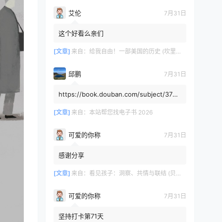
艾伦
7月31日
这个好看么亲们
[文章]
来自：
给我自由！一部美国的历史 (坎里克·方纳／埃里克·方纳) (mobi+azw3+epub)
邱鹏
7月31日
https://book.douban.com/subject/3725
8991/，人类还有希望吗
[文章]
来自：
本站帮您找电子书 2026
可爱的你称
7月31日
感谢分享
[文章]
来自：
看见孩子：洞察、共情与联结 (贝姬·肯尼迪) (mobi,azw3,epub)
可爱的你称
7月31日
坚持打卡第71天