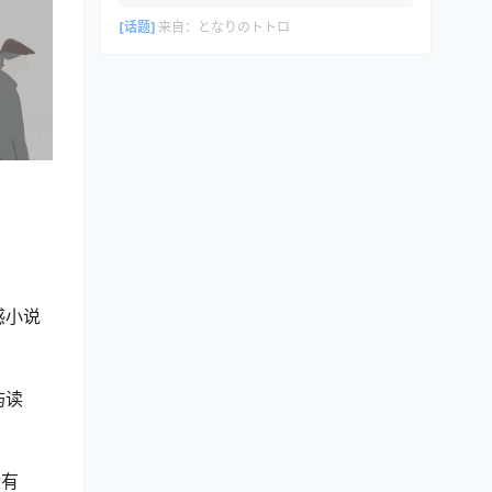
[话题]
来自：
となりのトトロ
感小说
屿读
没有