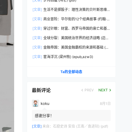
[文章]
岁月凶猛 (冯仑) (pdf)
[文章]
生活不是掷骰子：理性决策的贝叶斯思维
(刘雪峰) (epub,azw3)
[文章]
商业冒险：华尔街的12个经典故事 (约翰·布
鲁克斯) (epub,azw3,pdf)
[文章]
穿过针眼：财富、西罗马帝国的衰亡和基
督教会的形成，350~550年 (彼得·布朗)
[文章]
全球分裂：美国统治世界的经济战略 (迈克
(epub,azw3,pdf)
尔·赫德森) (pdf)
[文章]
金融帝国：美国金融霸权的来源和基础 (迈
克尔·赫德森) (epub,azw3,pdf)
[文章]
宦海浮沉 (梁州牧) (epub,azw3)
Ta的全部动态
最新评论
PREV
NEXT
koku
8月1日
感谢分享！
[文章]
来自：
石窟史诗 安岳 (王南／袁进钊) (pdf)