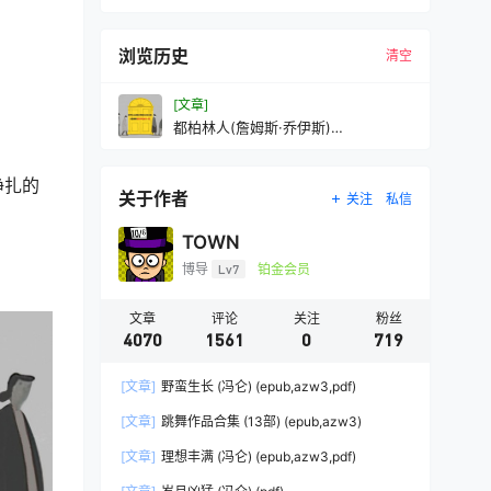
浏览历史
清空
[文章]
都柏林人(詹姆斯·乔伊斯)
(mobi+azw3+epub
挣扎的
关于作者
关注
私信
TOWN
博导
Lv7
铂金会员
文章
评论
关注
粉丝
4070
1561
0
719
[文章]
野蛮生长 (冯仑) (epub,azw3,pdf)
[文章]
跳舞作品合集 (13部) (epub,azw3)
[文章]
理想丰满 (冯仑) (epub,azw3,pdf)