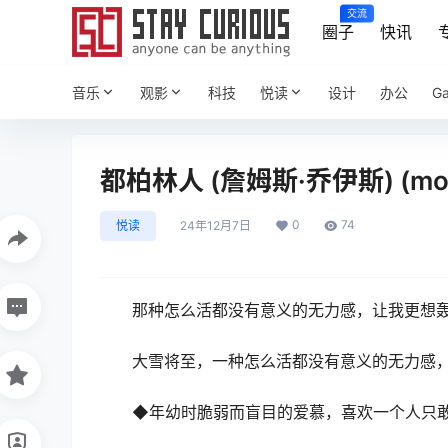
交流
圈子
快讯
音乐
观影
科技
悦读
设计
办公
G
都柏林人 (詹姆斯·乔伊斯) (mob
0
74
悦读
24年12月7日
那种怎么活都没有意义的无力感，让我更想
大雪将至，一种怎么活都没有意义的无力感
◆年幼时脆弱而盲目的爱慕，喜欢一个人只