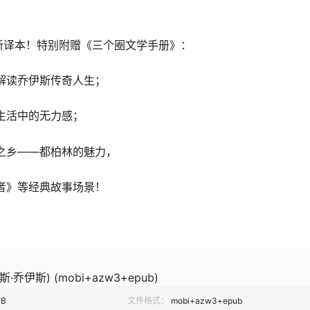
新译本！特别附赠《三个圈文学手册》：
细解读乔伊斯传奇人生；
常生活中的无力感；
集之乡——都柏林的魅力，
死者》等经典故事场景！
·乔伊斯) (mobi+azw3+epub)
MB
文件格式：
mobi+azw3+epub