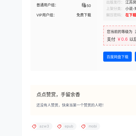
出版发行：
江苏
普通用户组：
50
上架分类：
小说-
VIP用户组：
免费下载
解压密码：
在下
您当前的等级为
支付
￥0.6
以
百度网盘下载
点点赞赏，手留余香
还没有人赞赏，快来当第一个赞赏的人吧！
azw3
epub
mobi