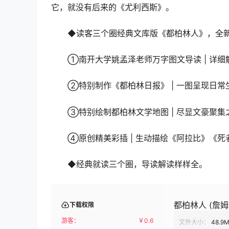
它，就没有后来的《尤利西斯》。
◆读客三个圈经典文库版《都柏林人》，全
①南开大学姚孟泽老师万字图文导读 | 详
②特别制作《都柏林日报》 | 一图呈现日
③特别绘制都柏林文学地图 | 尽显文豪聚
④原创精美彩插 | 生动描绘《阿拉比》《
◆经典就读三个圈，导读解读样样全。
都柏林人 (詹姆斯
下载权限
游客：
￥
0.6
文件大小：
48.9