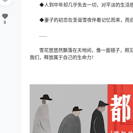
◆人到中年却几乎失去一切，对平淡的生活
◆妻子的初恋在圣诞雪夜伴着记忆而来，而
0
……
雪花悠悠然飘落在天地间，像一面镜子，照
我们，释放属于自己的生命力！