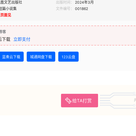
凤凰文艺出版社
出版时间：
2024年3月
短篇小说集
文件编号：
001862
载页面见
游客
后下载
立即支付
蓝奏云下载
城通网盘下载
123云盘
给TA打赏