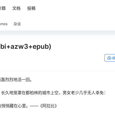
专题
文档
投稿
ames
杂谈
i+azw3+epub)
轰轰烈烈地活一回。
，长久地笼罩在都柏林的城市上空，男女老少几乎无人幸免：
敢悄悄藏在心里。——《阿拉比》