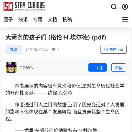
圈子
快讯
专题
文档
投稿
大萧条的孩子们 (格伦·H.埃尔德) (pdf)
0
悦读
24年12月16日
前往下载
TOWN
关注
私信
本书展示的内容极有意义和价值,是对生命历程社会学
的开创性贡献。――约翰·克劳森
作者通过引人注目的数据,证明了历史变迁对个人发展
的影响不仅体现在某个发展阶段,而且贯穿其整个生命历
程。
――尤里·布朗芬伯伦纳雅各布·G.舒尔曼