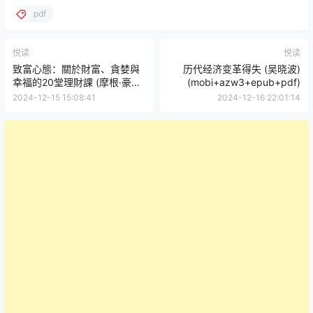
pdf
悦读
悦读
致富心態：關於財富、貪婪與
历代经济变革得失 (吴晓波)
幸福的20堂理財課 (摩根·豪瑟)
(mobi+azw3+epub+pdf)
(mobi+azw3+epub)
2024-12-15 15:08:41
2024-12-16 22:01:14