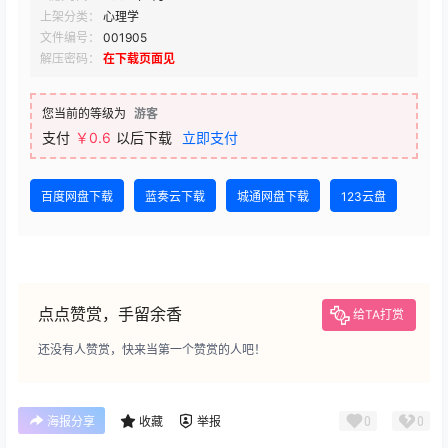
上架分类：
心理学
文件编号：
001905
解压密码：
在下载页面见
您当前的等级为
游客
支付
￥0.6
以后下载
立即支付
百度网盘下载
蓝奏云下载
城通网盘下载
123云盘
点点赞赏，手留余香
给TA打赏
还没有人赞赏，快来当第一个赞赏的人吧！
0
0
海报分享
收藏
举报