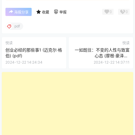
0
0
海报分享
收藏
举报
pdf
悦读
悦读
创业必经的那些事1 (迈克尔·格
一如既往：不变的人性与致富
伯) (pdf)
心态 (摩根·豪泽尔)
(mobi+azw3+epub)
2024-12-22 14:24:34
2024-12-22 14:37:11