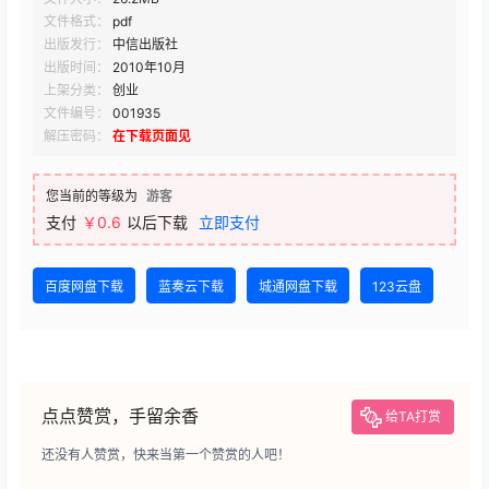
文件格式：
pdf
出版发行：
中信出版社
出版时间：
2010年10月
上架分类：
创业
文件编号：
001935
解压密码：
在下载页面见
您当前的等级为
游客
支付
￥0.6
以后下载
立即支付
百度网盘下载
蓝奏云下载
城通网盘下载
123云盘
点点赞赏，手留余香
给TA打赏
还没有人赞赏，快来当第一个赞赏的人吧！