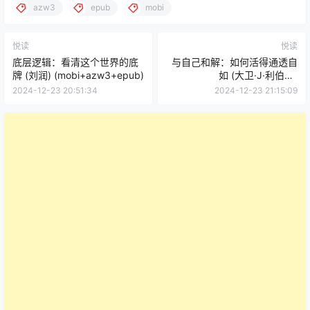
azw3
epub
mobi
悦读
悦读
底层逻辑：看清这个世界的底
与自己和解：如何活得通透自
牌 (刘润) (mobi+azw3+epub)
如 (大卫·J·利伯曼)
(mobi+azw3+epub)
2024-12-23 20:51:34
2024-12-23 21:15:09