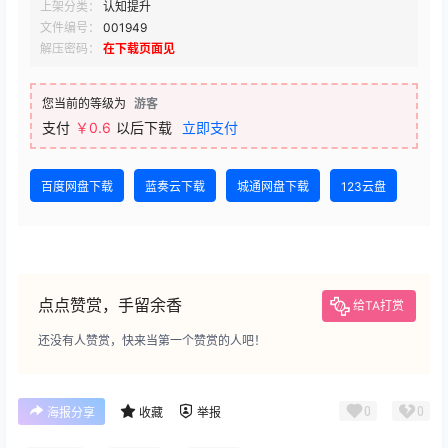
上架分类：
认知提升
文件编号：
001949
解压密码：
在下载页面见
您当前的等级为
游客
支付
￥0.6
以后下载
立即支付
百度网盘下载
蓝奏云下载
城通网盘下载
123云盘
点点赞赏，手留余香
给TA打赏
还没有人赞赏，快来当第一个赞赏的人吧！
0
0
海报分享
收藏
举报