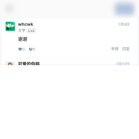
提交
whcwk
1月9日
大学
Lv4
谢谢
举报
回复
0
0
可爱的你称
7月22日
学前班
Lv0
首页
专题
认证
搜索
菜单
我的
感谢分享
举报
回复
0
0
Copyright © 2026
Stay Curious
蒙ICP备16003162号-2
查询 127 次，耗时 0.3426 秒